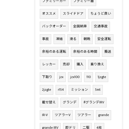
ファミリーカー
ファミリー層
オススメ
スライドドア
ちょうど良い
バックオーダー
全国納車
交通事故
事故
凍結
滑る
朝晩
安全運転
余裕のある運転
余裕のある時間
搬送
レッカー
売却
購入
乗り換え
下取り
jzx
jzx100
110
1jzgte
2jzgte
r154
ミッション
5mt
載せ替え
グランデ
#グランデIRV
IR-V
ツアラーV
ツアラー
grande
grande IRV
即ドリ
二駆
4枚