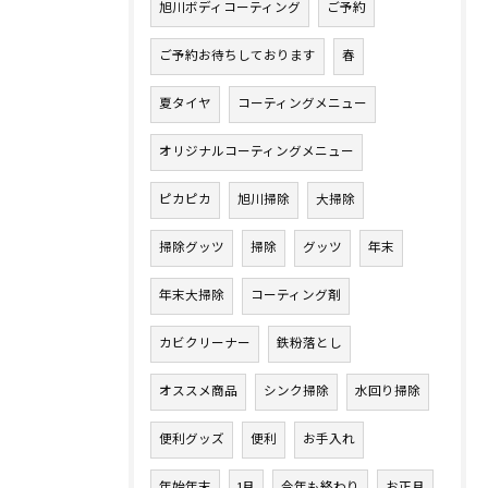
旭川ボディコーティング
ご予約
ご予約お待ちしております
春
夏タイヤ
コーティングメニュー
オリジナルコーティングメニュー
ピカピカ
旭川掃除
大掃除
掃除グッツ
掃除
グッツ
年末
年末大掃除
コーティング剤
カビクリーナー
鉄粉落とし
オススメ商品
シンク掃除
水回り掃除
便利グッズ
便利
お手入れ
年始年末
1月
今年も終わり
お正月