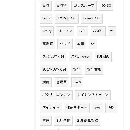
当時
当時物
ガラスルーフ
SC430
lexus
LEXUS SC430
Lexussc430
luxury
オープン
レア
バズり
v8
高級感
ウッド
本革
S4
スバルWRX S4
スバルwrxs4
SUBARU
SUBARUWRX S4
安全
安全性能
燃費
低燃費
fa20
ボクサーエンジン
タイミングチェーン
アイサイト
運転サポート
awd
四駆
雪道
旭川整備
旭川高価買取