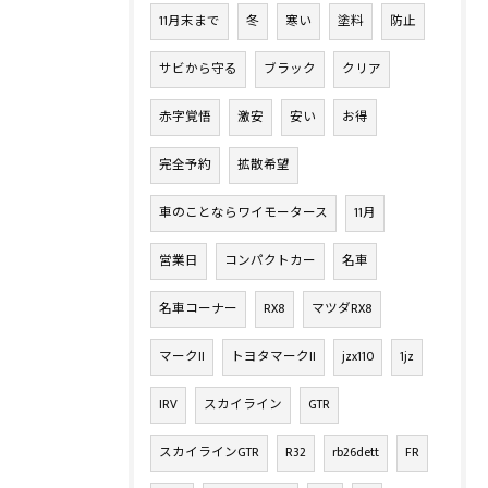
11月末まで
冬
寒い
塗料
防止
サビから守る
ブラック
クリア
赤字覚悟
激安
安い
お得
完全予約
拡散希望
車のことならワイモータース
11月
営業日
コンパクトカー
名車
名車コーナー
RX8
マツダRX8
マークII
トヨタマークII
jzx110
1jz
IRV
スカイライン
GTR
スカイラインGTR
R32
rb26dett
FR