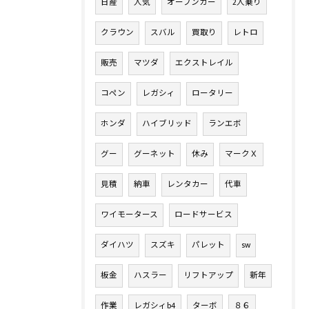
日産
人気
オープンカー
2人乗り
クラウン
スバル
買取り
レトロ
販売
マツダ
エクストレイル
コペン
レガシィ
ロータリー
ホンダ
ハイブリッド
ランエボ
グー
グーネット
休み
マークＸ
見積
納車
レンタカー
代車
ワイモータース
ロードサービス
ダイハツ
スズキ
パレット
sw
板金
ハスラー
リフトアップ
新年
作業
レガシィb4
ターボ
８６