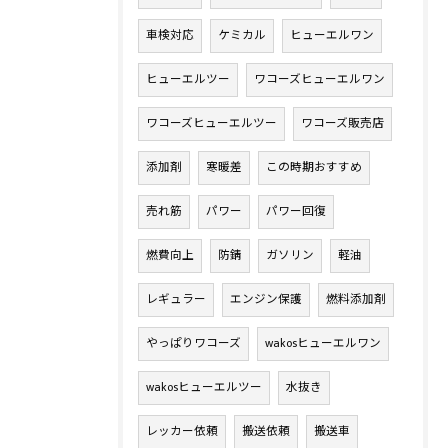
車検対応
ケミカル
ヒューエルワン
ヒューエルツー
ワコーズヒューエルワン
ワコーズヒューエルツー
ワコーズ販売店
添加剤
寒暖差
この時期おすすめ
売れ筋
パワー
パワー回復
燃費向上
防錆
ガソリン
軽油
レギュラー
エンジン保護
燃料添加剤
やっぱりワコーズ
wakosヒューエルワン
wakosヒューエルツー
水抜き
レッカー依頼
搬送依頼
搬送車