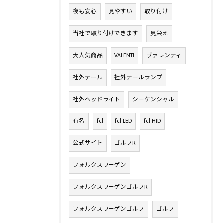
夜も安心
見やすい
取り付け
当社で取り付けできます
見栄え
大人気商品
VALENTI
ヴァレンティ
社外テール
社外テールランプ
社外ヘッドライト
シーケンシャル
有名
fcl
fcl LED
fcl HID
公式サイト
ゴルフR
フォルクスワーゲン
フォルクスワーゲンゴルフR
フォルクスワーゲンゴルフ
ゴルフ