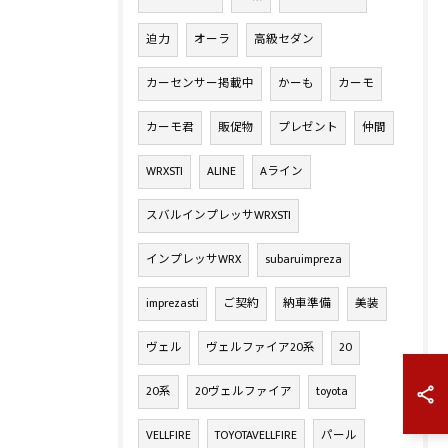
迫力
オーラ
高級セダン
カーセンサー掲載中
かーも
カーモ
カーモ君
販促物
プレゼント
仲間
WRXSTI
ALINE
Aライン
スバルインプレッサWRXSTI
インプレッサWRX
subaruimpreza
imprezasti
ご契約
納車準備
美装
ヴェル
ヴェルファイア20系
20
20系
20ヴェルファイア
toyota
VELLFIRE
TOYOTAVELLFIRE
パール