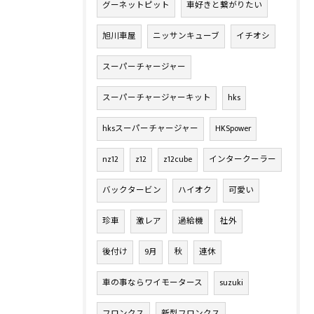
グーネットピット
車好きと繋がりたい
旭川車屋
ニッサンキューブ
イチオシ
スーパーチャージャー
スーパーチャージャーキット
hks
hksスーパーチャージャー
HKSpower
nz12
z12
z12cube
インタークーラー
バックタービン
ハイオク
可愛い
珍車
激レア
過給機
社外
後付け
9月
秋
連休
車の事ならワイモータース
suzuki
フロンクス
新型フロンクス