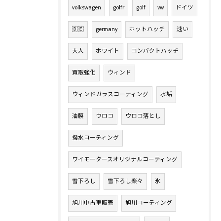
volkswagen
golfr
golf
vw
ドイツ
🇩🇪
germany
ホットハッチ
速い
大人
ホワイト
コンパクトハッチ
買取強化
ウィンド
ウィンドガラスコーティング
水垢
油膜
ウロコ
ウロコ落とし
撥水コーティング
ワイモータースオリジナルコーティング
雪下ろし
雪下ろし楽々
氷
旭川中古車販売
旭川コーティング