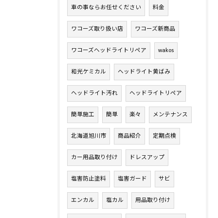
車の事ならお任せください
料金
ワコーズ取り扱い店
ワコーズ新商品
ワコーズヘッドライトリペア
wakos
和光ケミカル
ヘッドライト黄ばみ
ヘッドライト汚れ
ヘッドライトリペア
簡単施工
簡単
楽々
メンテナンス
北海道旭川市
商品紹介
定期点検
カー用品取り付け
ドレスアップ
塩害防止塗料
塩害ガード
サビ
エンカル
塩カル
用品取り付け