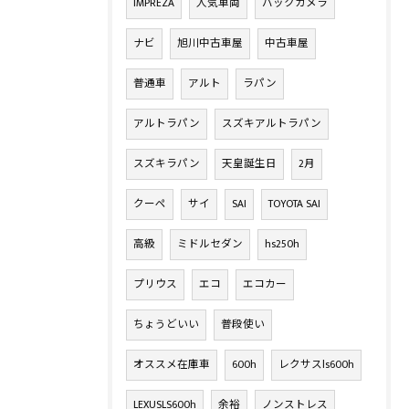
IMPREZA
人気車両
バックカメラ
ナビ
旭川中古車屋
中古車屋
普通車
アルト
ラパン
アルトラパン
スズキアルトラパン
スズキラパン
天皇誕生日
2月
クーペ
サイ
SAI
TOYOTA SAI
高級
ミドルセダン
hs250h
プリウス
エコ
エコカー
ちょうどいい
普段使い
オススメ在庫車
600h
レクサスls600h
LEXUSLS600h
余裕
ノンストレス