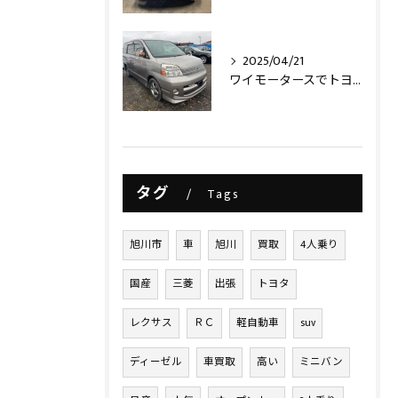
2025/04/21
ワイモータースでトヨタヴォクシー買取させて頂きました‼️
タグ
Tags
旭川市
車
旭川
買取
4人乗り
国産
三菱
出張
トヨタ
レクサス
ＲＣ
軽自動車
suv
ディーゼル
車買取
高い
ミニバン