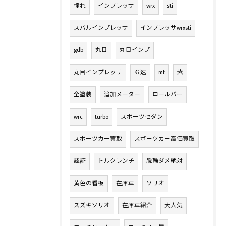
憧れ
インプレッサ
wrx
sti
スバルインプレッサ
インプレッサwrxsti
gdb
丸目
丸目インプ
丸目インプレッサ
６速
mt
紫
全塗装
追加メーター
ロールバー
wrc
turbo
スポーツセダン
スポーツカー買取
スポーツカー高価買取
認証
トルクレンチ
脱輪ダメ絶対
黄色の看板
在庫車
ソリオ
スズキソリオ
在庫車紹介
大人気