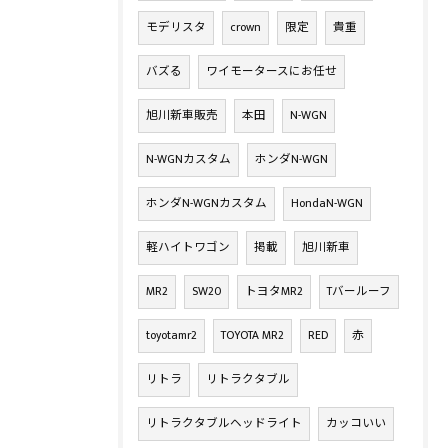
モデリスタ
crown
限定
貴重
バズる
ワイモータースにお任せ
旭川新車販売
本田
N-WGN
N-WGNカスタム
ホンダN-WGN
ホンダN-WGNカスタム
HondaN-WGN
軽ハイトワゴン
掲載
旭川新車
MR2
SW20
トヨタMR2
Tバールーフ
toyotamr2
TOYOTA MR2
RED
赤
リトラ
リトラクタブル
リトラクタブルヘッドライト
カッコいい