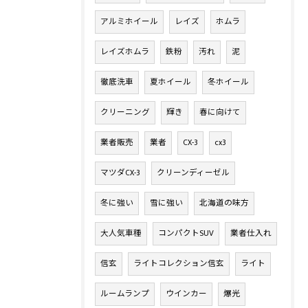
アルミホイール
レイズ
ホムラ
レイズホムラ
鉄粉
汚れ
泥
徹底洗車
夏ホイール
冬ホイール
クリーニング
輝き
春に向けて
業者販売
業者
CX-3
cx3
マツダCX-3
クリーンディーゼル
冬に強い
雪に強い
北海道の味方
大人気車種
コンパクトSUV
業者仕入れ
信玄
ライトコレクション信玄
ライト
ルームランプ
ウインカー
爆光