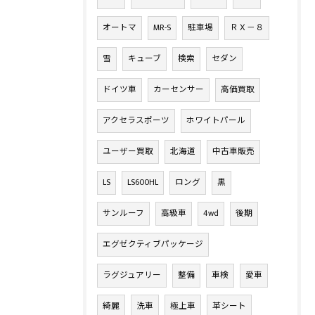
オートマ
MR-S
駐車場
ＲＸ－８
雪
キューブ
検索
セダン
ドイツ車
カーセンサー
高価買取
アクセラスポーツ
ホワイトパール
ユーザー買取
北海道
中古車販売
LS
LS600HL
ロング
黒
サンルーフ
高級車
4wd
後期
エグゼクティブパッケージ
ラグジュアリー
整備
車検
愛車
綺麗
洗車
極上車
革シート