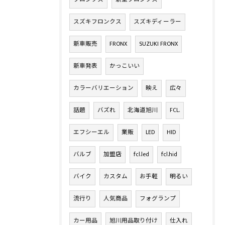
スズキフロンクス
スズキディーラー
新車販売
FRONX
SUZUKI FRONX
新車発表
かっこいい
カラーバリエーション
映え
広々
話題
バズれ
北海道旭川
FCL.
エフシーエル
業販
LED
HID
バルブ
加盟店
fcl.led
fcl.hid
バイク
カスタム
お手軽
明るい
流行り
人気商品
フォグランプ
カー用品
旭川用品取り付け
仕入れ