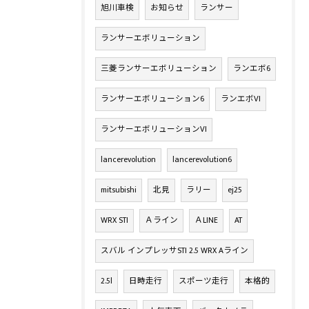
旭川車検
お知らせ
ランサー
ランサーエボリューション
三菱ランサーエボリューション
ランエボ6
ランサーエボリューション6
ランエボVI
ランサーエボリューションVI
lancerevolution
lancerevolution6
mitsubishi
北見
ラリー
ej25
WRX STI
Ａライン
ＡLINE
AT
スバル インプレッサSTI 2.5 WRX Aライン
2.5l
日時走行
スポーツ走行
本格的