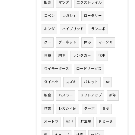
販売
マツダ
エクストレイル
コペン
レガシィ
ロータリー
ホンダ
ハイブリッド
ランエボ
グー
グーネット
休み
マークＸ
見積
納車
レンタカー
代車
ワイモータース
ロードサービス
ダイハツ
スズキ
パレット
sw
板金
ハスラー
リフトアップ
新年
作業
レガシィb4
ターボ
８６
オートマ
MR-S
駐車場
ＲＸ－８