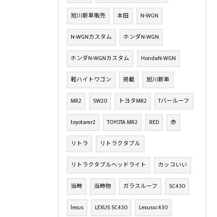
旭川新車販売
本田
N-WGN
N-WGNカスタム
ホンダN-WGN
ホンダN-WGNカスタム
HondaN-WGN
軽ハイトワゴン
掲載
旭川新車
MR2
SW20
トヨタMR2
Tバールーフ
toyotamr2
TOYOTA MR2
RED
赤
リトラ
リトラクタブル
リトラクタブルヘッドライト
カッコいい
当時
当時物
ガラスルーフ
SC430
lexus
LEXUS SC430
Lexussc430