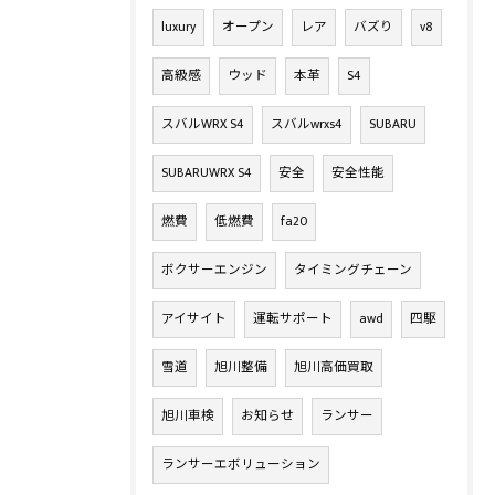
luxury
オープン
レア
バズり
v8
高級感
ウッド
本革
S4
スバルWRX S4
スバルwrxs4
SUBARU
SUBARUWRX S4
安全
安全性能
燃費
低燃費
fa20
ボクサーエンジン
タイミングチェーン
アイサイト
運転サポート
awd
四駆
雪道
旭川整備
旭川高価買取
旭川車検
お知らせ
ランサー
ランサーエボリューション