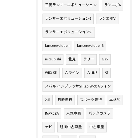
三菱ランサーエボリューション
ランエボ6
ランサーエボリューション6
ランエボVI
ランサーエボリューションVI
lancerevolution
lancerevolution6
mitsubishi
北見
ラリー
ej25
WRX STI
Ａライン
ＡLINE
AT
スバル インプレッサSTI 2.5 WRX Aライン
2.5l
日時走行
スポーツ走行
本格的
IMPREZA
人気車両
バックカメラ
ナビ
旭川中古車屋
中古車屋