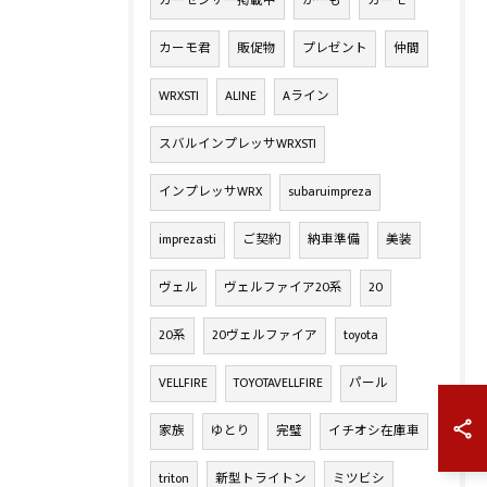
カーセンサー掲載中
かーも
カーモ
カーモ君
販促物
プレゼント
仲間
WRXSTI
ALINE
Aライン
スバルインプレッサWRXSTI
インプレッサWRX
subaruimpreza
imprezasti
ご契約
納車準備
美装
ヴェル
ヴェルファイア20系
20
20系
20ヴェルファイア
toyota
VELLFIRE
TOYOTAVELLFIRE
パール
家族
ゆとり
完璧
イチオシ在庫車
triton
新型トライトン
ミツビシ