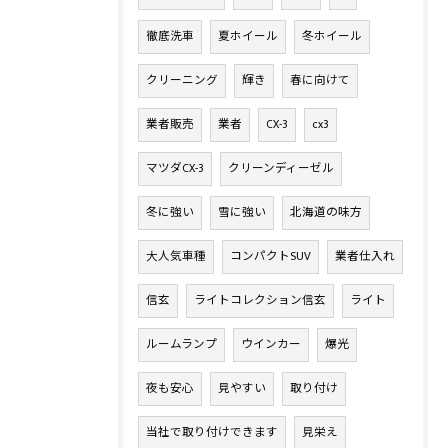
徹底洗車
夏ホイール
冬ホイール
クリーニング
輝き
春に向けて
業者販売
業者
CX-3
cx3
マツダCX-3
クリーンディーゼル
冬に強い
雪に強い
北海道の味方
大人気車種
コンパクトSUV
業者仕入れ
信玄
ライトコレクション信玄
ライト
ルームランプ
ウインカー
爆光
夜も安心
見やすい
取り付け
当社で取り付けできます
見栄え