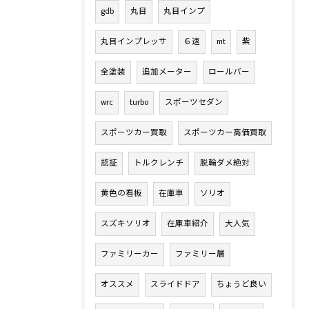
gdb
丸目
丸目インプ
丸目インプレッサ
６速
mt
紫
全塗装
追加メーター
ロールバー
wrc
turbo
スポーツセダン
スポーツカー買取
スポーツカー高価買取
認証
トルクレンチ
脱輪ダメ絶対
黄色の看板
在庫車
ソリオ
スズキソリオ
在庫車紹介
大人気
ファミリーカー
ファミリー層
オススメ
スライドドア
ちょうど良い