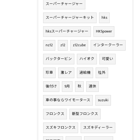
スーパーチャージャー
スーパーチャージャーキット
hks
hksスーパーチャージャー
HKSpower
nz12
z12
z12cube
インタークーラー
バックタービン
ハイオク
可愛い
珍車
激レア
過給機
社外
後付け
9月
秋
連休
車の事ならワイモータース
suzuki
フロンクス
新型フロンクス
スズキフロンクス
スズキディーラー