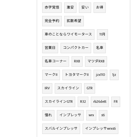
赤字覚悟
激安
安い
お得
完全予約
拡散希望
車のことならワイモータース
11月
営業日
コンパクトカー
名車
名車コーナー
RX8
マツダRX8
マークII
トヨタマークII
jzx110
1jz
IRV
スカイライン
GTR
スカイラインGTR
R32
rb26dett
FR
憧れ
インプレッサ
wrx
sti
スバルインプレッサ
インプレッサwrxsti