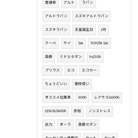
普通車
アルト
ラパン
アルトラパン
スズキアルトラパン
スズキラパン
天皇誕生日
2月
クーペ
サイ
SAI
TOYOTA SAI
高級
ミドルセダン
hs250h
プリウス
エコ
エコカー
ちょうどいい
普段使い
オススメ在庫車
600h
レクサスls600h
LEXUSLS600h
余裕
ノンストレス
迫力
オーラ
高級セダン