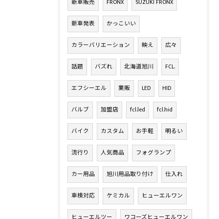
新車販売
FRONX
SUZUKI FRONX
新車発表
かっこいい
カラーバリエーション
映え
広々
話題
バズれ
北海道旭川
FCL.
エフシーエル
業販
LED
HID
バルブ
加盟店
fcl.led
fcl.hid
バイク
カスタム
お手軽
明るい
流行り
人気商品
フォグランプ
カー用品
旭川用品取り付け
仕入れ
車検対応
ケミカル
ヒューエルワン
ヒューエルツー
ワコーズヒューエルワン