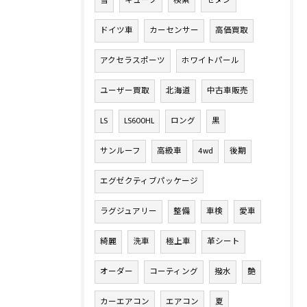
雪
キューブ
検索
セダン
ドイツ車
カーセンサー
高価買取
アクセラスポーツ
ホワイトパール
ユーザー買取
北海道
中古車販売
LS
LS600HL
ロング
黒
サンルーフ
高級車
4wd
後期
エグゼクティブパッケージ
ラグジュアリー
整備
車検
愛車
綺麗
洗車
極上車
革シート
オーダー
コーティング
撥水
艶
カーエアコン
エアコン
夏