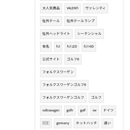
大人気商品
VALENTI
ヴァレンティ
社外テール
社外テールランプ
社外ヘッドライト
シーケンシャル
有名
fcl
fcl LED
fcl HID
公式サイト
ゴルフR
フォルクスワーゲン
フォルクスワーゲンゴルフR
フォルクスワーゲンゴルフ
ゴルフ
volkswagen
golfr
golf
vw
ドイツ
🇩🇪
germany
ホットハッチ
速い