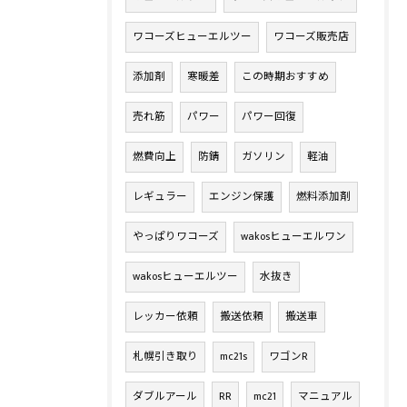
ワコーズヒューエルツー
ワコーズ販売店
添加剤
寒暖差
この時期おすすめ
売れ筋
パワー
パワー回復
燃費向上
防錆
ガソリン
軽油
レギュラー
エンジン保護
燃料添加剤
やっぱりワコーズ
wakosヒューエルワン
wakosヒューエルツー
水抜き
レッカー依頼
搬送依頼
搬送車
札幌引き取り
mc21s
ワゴンR
ダブルアール
RR
mc21
マニュアル