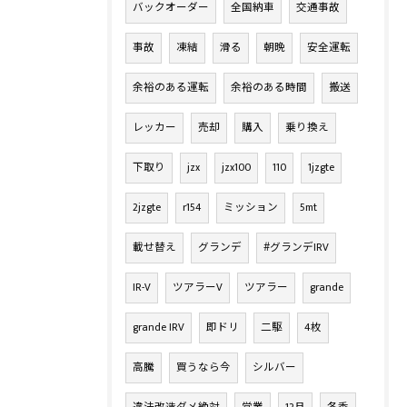
バックオーダー
全国納車
交通事故
事故
凍結
滑る
朝晩
安全運転
余裕のある運転
余裕のある時間
搬送
レッカー
売却
購入
乗り換え
下取り
jzx
jzx100
110
1jzgte
2jzgte
r154
ミッション
5mt
載せ替え
グランデ
#グランデIRV
IR-V
ツアラーV
ツアラー
grande
grande IRV
即ドリ
二駆
4枚
高騰
買うなら今
シルバー