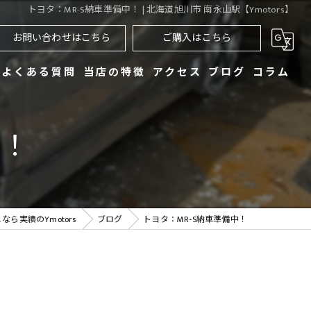
トヨタ：MR-S納車準備中！ | 北海道旭川市 南永山駅【Ymotors】
お問い合わせはこちら
ご購入はこちら
よくある質問
当店の特徴
アクセス
ブログ
コラム
買取
中！
販売
車検
ら実績のYmotors
ブログ
トヨタ：MR-S納車準備中！
整備
レンタカー