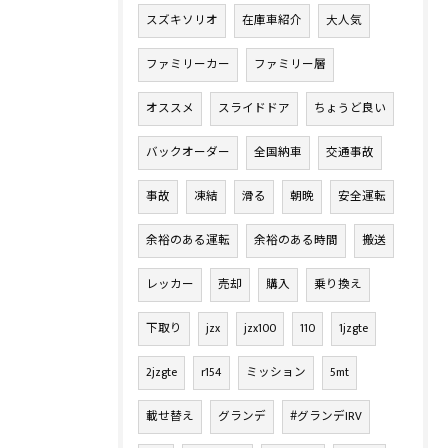
スズキソリオ
在庫車紹介
大人気
ファミリーカー
ファミリー層
オススメ
スライドドア
ちょうど良い
バックオーダー
全国納車
交通事故
事故
凍結
滑る
朝晩
安全運転
余裕のある運転
余裕のある時間
搬送
レッカー
売却
購入
乗り換え
下取り
jzx
jzx100
110
1jzgte
2jzgte
r154
ミッション
5mt
載せ替え
グランデ
#グランデIRV