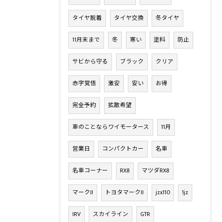
タイヤ脱着
タイヤ交換
冬タイヤ
11月末まで
冬
寒い
塗料
防止
サビから守る
ブラック
クリア
赤字覚悟
激安
安い
お得
完全予約
拡散希望
車のことならワイモータース
11月
営業日
コンパクトカー
名車
名車コーナー
RX8
マツダRX8
マークII
トヨタマークII
jzx110
1jz
IRV
スカイライン
GTR