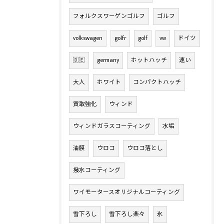
フォルクスワーゲンゴルフ
ゴルフ
volkswagen
golfr
golf
vw
ドイツ
🇩🇪
germany
ホットハッチ
速い
大人
ホワイト
コンパクトハッチ
買取強化
ウィンド
ウィンドガラスコーティング
水垢
油膜
ウロコ
ウロコ落とし
撥水コーティング
ワイモータースオリジナルコーティング
雪下ろし
雪下ろし楽々
氷