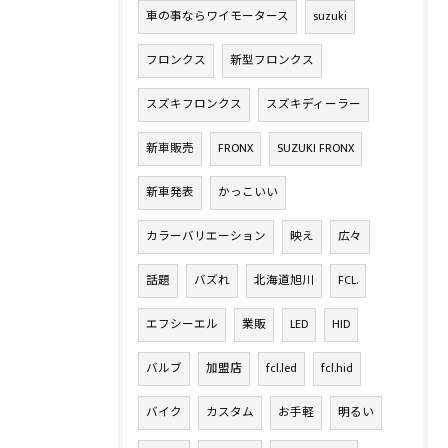
車の事ならワイモータース
suzuki
フロンクス
新型フロンクス
スズキフロンクス
スズキディーラー
新車販売
FRONX
SUZUKI FRONX
新車発表
かっこいい
カラーバリエーション
映え
広々
話題
バズれ
北海道旭川
FCL.
エフシーエル
業販
LED
HID
バルブ
加盟店
fcl.led
fcl.hid
バイク
カスタム
お手軽
明るい