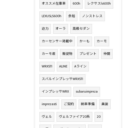
オススメ在庫車
600h
レクサスls600h
LEXUSLS600h
余裕
ノンストレス
迫力
オーラ
高級セダン
カーセンサー掲載中
かーも
カーモ
カーモ君
販促物
プレゼント
仲間
WRXSTI
ALINE
Aライン
スバルインプレッサWRXSTI
インプレッサWRX
subaruimpreza
imprezasti
ご契約
納車準備
美装
ヴェル
ヴェルファイア20系
20