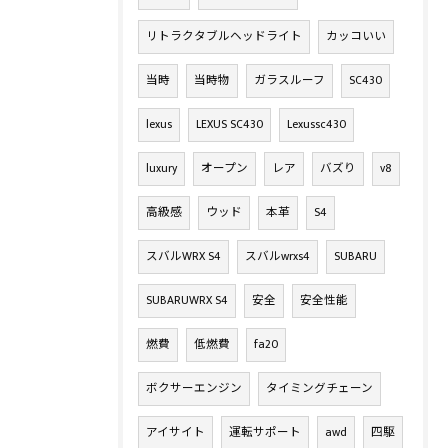
リトラクタブルヘッドライト
カッコいい
当時
当時物
ガラスルーフ
SC430
lexus
LEXUS SC430
Lexussc430
luxury
オープン
レア
バズり
v8
高級感
ウッド
本革
S4
スバルWRX S4
スバルwrxs4
SUBARU
SUBARUWRX S4
安全
安全性能
燃費
低燃費
fa20
ボクサーエンジン
タイミングチェーン
アイサイト
運転サポート
awd
四駆