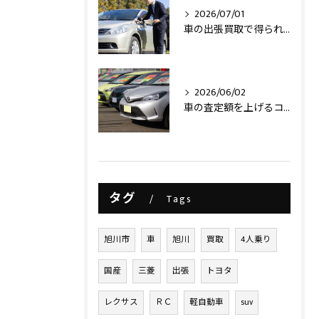
2026/07/01
車の出張買取で得られるメリットとは？
2026/06/02
車の査定額を上げるコツ
タグ
Tags
旭川市
車
旭川
買取
4人乗り
国産
三菱
出張
トヨタ
レクサス
ＲＣ
軽自動車
suv