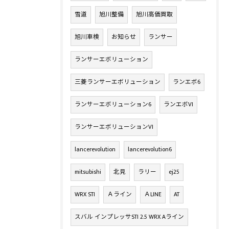
雪道
旭川整備
旭川高価買取
旭川車検
お知らせ
ランサー
ランサーエボリューション
三菱ランサーエボリューション
ランエボ6
ランサーエボリューション6
ランエボVI
ランサーエボリューションVI
lancerevolution
lancerevolution6
mitsubishi
北見
ラリー
ej25
WRX STI
Ａライン
ＡLINE
AT
スバル インプレッサSTI 2.5 WRX Aライン