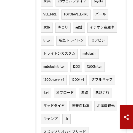
20系
20ヴェルファイア
toyota
VELLFIRE
TOYOTAVELLFIRE
パール
家族
ゆとり
完璧
イチオシ在庫車
triton
新型トライトン
ミツビシ
トライトンカスタム
mitubishi
mitubishitriton
1200
1200triton
1200triton4x4
12004x4
ダブルキャブ
4x4
オフロード
悪路
悪路走行
マッドタイヤ
三菱自動車
北海道観光
キャンプ
山
スズキソリオハイブリッド