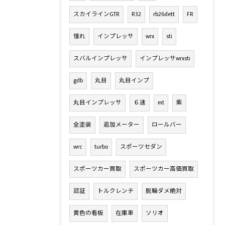
スカイラインGTR
R32
rb26dett
FR
憧れ
インプレッサ
wrx
sti
スバルインプレッサ
インプレッサwrxsti
gdb
丸目
丸目インプ
丸目インプレッサ
６速
mt
紫
全塗装
追加メーター
ロールバー
wrc
turbo
スポーツセダン
スポーツカー買取
スポーツカー高価買取
認証
トルクレンチ
脱輪ダメ絶対
黄色の看板
在庫車
ソリオ