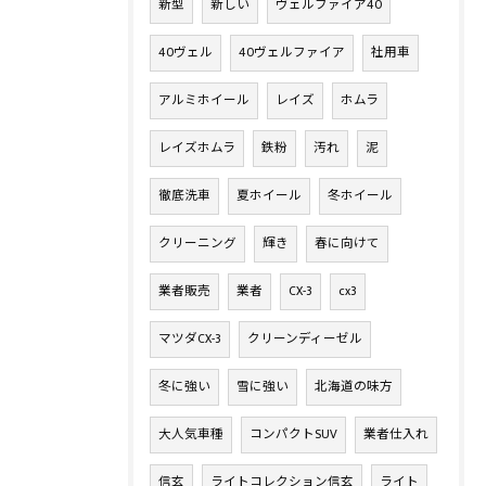
新型
新しい
ヴェルファイア40
40ヴェル
40ヴェルファイア
社用車
アルミホイール
レイズ
ホムラ
レイズホムラ
鉄粉
汚れ
泥
徹底洗車
夏ホイール
冬ホイール
クリーニング
輝き
春に向けて
業者販売
業者
CX-3
cx3
マツダCX-3
クリーンディーゼル
冬に強い
雪に強い
北海道の味方
大人気車種
コンパクトSUV
業者仕入れ
信玄
ライトコレクション信玄
ライト