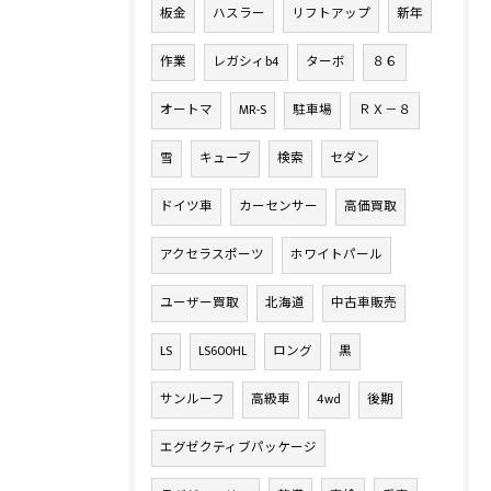
板金
ハスラー
リフトアップ
新年
作業
レガシィb4
ターボ
８６
オートマ
MR-S
駐車場
ＲＸ－８
雪
キューブ
検索
セダン
ドイツ車
カーセンサー
高価買取
アクセラスポーツ
ホワイトパール
ユーザー買取
北海道
中古車販売
LS
LS600HL
ロング
黒
サンルーフ
高級車
4wd
後期
エグゼクティブパッケージ