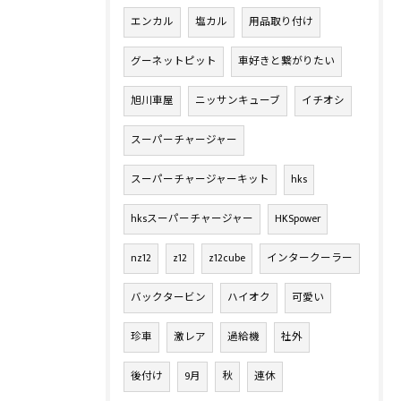
エンカル
塩カル
用品取り付け
グーネットピット
車好きと繋がりたい
旭川車屋
ニッサンキューブ
イチオシ
スーパーチャージャー
スーパーチャージャーキット
hks
hksスーパーチャージャー
HKSpower
nz12
z12
z12cube
インタークーラー
バックタービン
ハイオク
可愛い
珍車
激レア
過給機
社外
後付け
9月
秋
連休