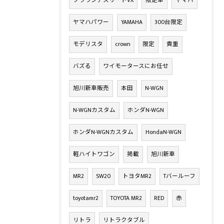
クラウンアスリートVX
限定車
ヤマハ
ヤマハパワー
YAMAHA
300台限定
モデリスタ
crown
限定
貴重
バズる
ワイモータースにお任せ
旭川新車販売
本田
N-WGN
N-WGNカスタム
ホンダN-WGN
ホンダN-WGNカスタム
HondaN-WGN
軽ハイトワゴン
掲載
旭川新車
MR2
SW20
トヨタMR2
Tバールーフ
toyotamr2
TOYOTA MR2
RED
赤
リトラ
リトラクタブル