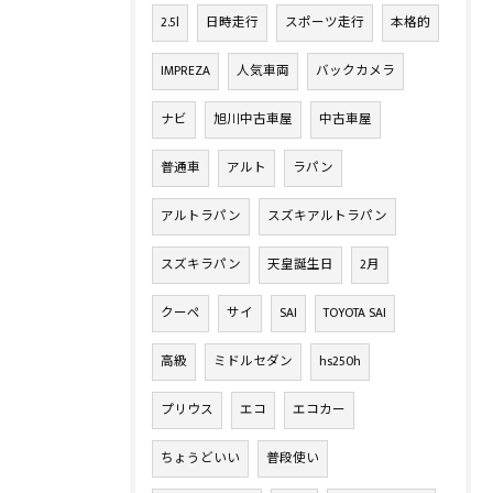
2.5l
日時走行
スポーツ走行
本格的
IMPREZA
人気車両
バックカメラ
ナビ
旭川中古車屋
中古車屋
普通車
アルト
ラパン
アルトラパン
スズキアルトラパン
スズキラパン
天皇誕生日
2月
クーペ
サイ
SAI
TOYOTA SAI
高級
ミドルセダン
hs250h
プリウス
エコ
エコカー
ちょうどいい
普段使い