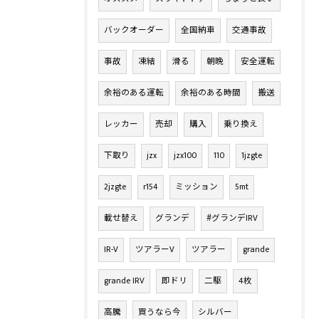
バックオーダー
全国納車
交通事故
事故
凍結
滑る
朝晩
安全運転
余裕のある運転
余裕のある時間
搬送
レッカー
売却
購入
乗り換え
下取り
jzx
jzx100
110
1jzgte
2jzgte
r154
ミッション
5mt
載せ替え
グランデ
#グランデIRV
IR-V
ツアラーV
ツアラー
grande
grande IRV
即ドリ
二駆
4枚
高騰
買うなら今
シルバー