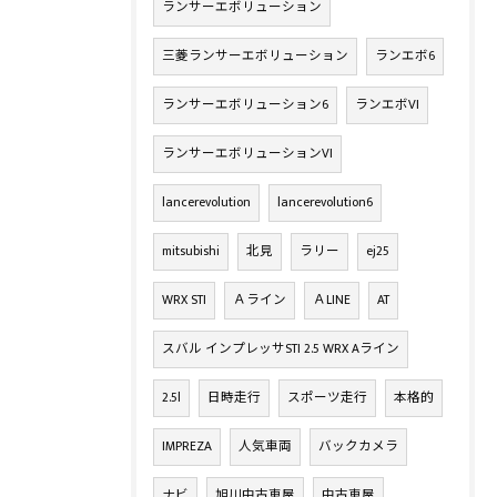
ランサーエボリューション
三菱ランサーエボリューション
ランエボ6
ランサーエボリューション6
ランエボVI
ランサーエボリューションVI
lancerevolution
lancerevolution6
mitsubishi
北見
ラリー
ej25
WRX STI
Ａライン
ＡLINE
AT
スバル インプレッサSTI 2.5 WRX Aライン
2.5l
日時走行
スポーツ走行
本格的
IMPREZA
人気車両
バックカメラ
ナビ
旭川中古車屋
中古車屋