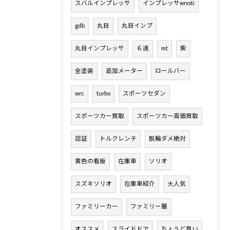
スバルインプレッサ
インプレッサwrxsti
gdb
丸目
丸目インプ
丸目インプレッサ
６速
mt
紫
全塗装
追加メーター
ロールバー
wrc
turbo
スポーツセダン
スポーツカー買取
スポーツカー高価買取
認証
トルクレンチ
脱輪ダメ絶対
黄色の看板
在庫車
ソリオ
スズキソリオ
在庫車紹介
大人気
ファミリーカー
ファミリー層
オススメ
スライドドア
ちょうど良い