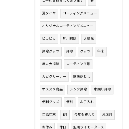
ご予約お待ちしております
春
夏タイヤ
コーティングメニュー
オリジナルコーティングメニュー
ピカピカ
旭川掃除
大掃除
掃除グッツ
掃除
グッツ
年末
年末大掃除
コーティング剤
カビクリーナー
鉄粉落とし
オススメ商品
シンク掃除
水回り掃除
便利グッズ
便利
お手入れ
年始年末
1月
今年も終わり
お正月
お休み
休日
旭川ワイモータース