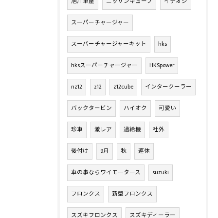
旭川車屋
ニッサンキューブ
イチオシ
スーパーチャージャー
スーパーチャージャーキット
hks
hksスーパーチャージャー
HKSpower
nz12
z12
z12cube
インタークーラー
バックタービン
ハイオク
可愛い
珍車
激レア
過給機
社外
後付け
9月
秋
連休
車の事ならワイモータース
suzuki
フロンクス
新型フロンクス
スズキフロンクス
スズキディーラー