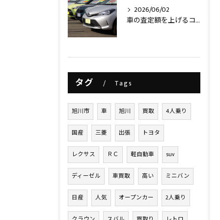
2026/06/02
車の査定額を上げるコツ
タグ
Tags
旭川市
車
旭川
買取
4人乗り
国産
三菱
出張
トヨタ
レクサス
ＲＣ
軽自動車
suv
ディーゼル
車買取
高い
ミニバン
日産
人気
オープンカー
2人乗り
クラウン
スバル
買取り
レトロ