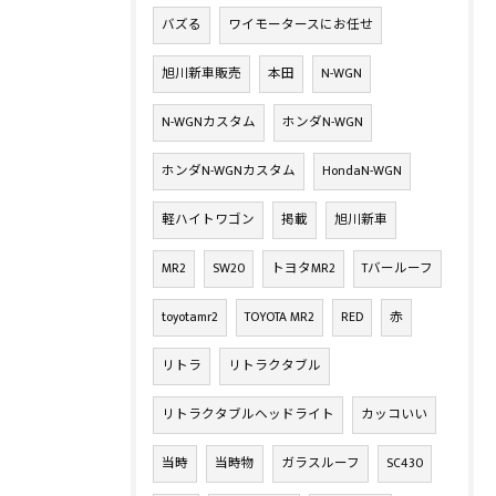
バズる
ワイモータースにお任せ
旭川新車販売
本田
N-WGN
N-WGNカスタム
ホンダN-WGN
ホンダN-WGNカスタム
HondaN-WGN
軽ハイトワゴン
掲載
旭川新車
MR2
SW20
トヨタMR2
Tバールーフ
toyotamr2
TOYOTA MR2
RED
赤
リトラ
リトラクタブル
リトラクタブルヘッドライト
カッコいい
当時
当時物
ガラスルーフ
SC430