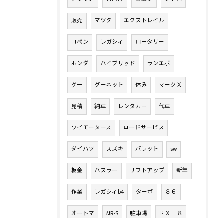
販売
マツダ
エクストレイル
コペン
レガシィ
ロータリー
ホンダ
ハイブリッド
ランエボ
グー
グーネット
休み
マークＸ
見積
納車
レンタカー
代車
ワイモータース
ロードサービス
ダイハツ
スズキ
パレット
sw
板金
ハスラー
リフトアップ
新年
作業
レガシィb4
ターボ
８６
オートマ
MR-S
駐車場
ＲＸ－８