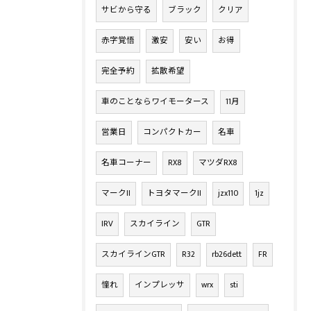
サビから守る
ブラック
クリア
赤字覚悟
激安
安い
お得
完全予約
拡散希望
車のことならワイモータース
11月
営業日
コンパクトカー
名車
名車コーナー
RX8
マツダRX8
マークII
トヨタマークII
jzx110
1jz
IRV
スカイライン
GTR
スカイラインGTR
R32
rb26dett
FR
憧れ
インプレッサ
wrx
sti