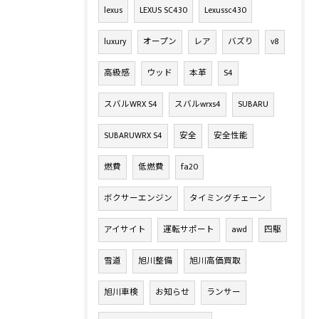
lexus
LEXUS SC430
Lexussc430
luxury
オープン
レア
バズり
v8
高級感
ウッド
本革
S4
スバルWRX S4
スバルwrxs4
SUBARU
SUBARUWRX S4
安全
安全性能
燃費
低燃費
fa20
ボクサーエンジン
タイミングチェーン
アイサイト
運転サポート
awd
四駆
雪道
旭川整備
旭川高価買取
旭川車検
お知らせ
ランサー