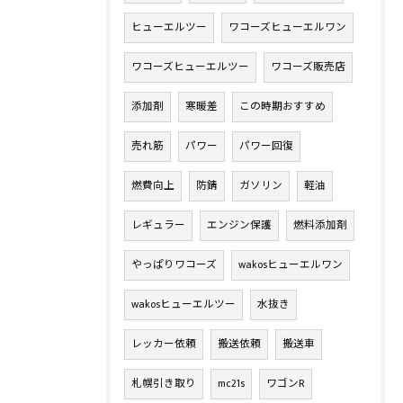
ヒューエルツー
ワコーズヒューエルワン
ワコーズヒューエルツー
ワコーズ販売店
添加剤
寒暖差
この時期おすすめ
売れ筋
パワー
パワー回復
燃費向上
防錆
ガソリン
軽油
レギュラー
エンジン保護
燃料添加剤
やっぱりワコーズ
wakosヒューエルワン
wakosヒューエルツー
水抜き
レッカー依頼
搬送依頼
搬送車
札幌引き取り
mc21s
ワゴンR