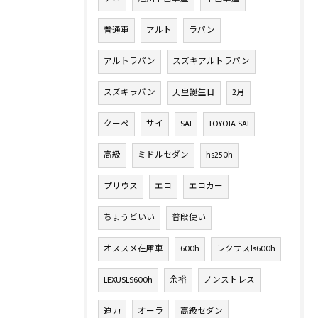
普通車
アルト
ラパン
アルトラパン
スズキアルトラパン
スズキラパン
天皇誕生日
2月
クーペ
サイ
SAI
TOYOTA SAI
高級
ミドルセダン
hs250h
プリウス
エコ
エコカー
ちょうどいい
普段使い
オススメ在庫車
600h
レクサスls600h
LEXUSLS600h
余裕
ノンストレス
迫力
オーラ
高級セダン