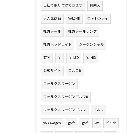
当社で取り付けできます
見栄え
大人気商品
VALENTI
ヴァレンティ
社外テール
社外テールランプ
社外ヘッドライト
シーケンシャル
有名
fcl
fcl LED
fcl HID
公式サイト
ゴルフR
フォルクスワーゲン
フォルクスワーゲンゴルフR
フォルクスワーゲンゴルフ
ゴルフ
volkswagen
golfr
golf
vw
ドイツ