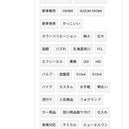
新車販売
FRONX
SUZUKI FRONX
新車発表
かっこいい
カラーバリエーション
映え
広々
話題
バズれ
北海道旭川
FCL.
エフシーエル
業販
LED
HID
バルブ
加盟店
fcl.led
fcl.hid
バイク
カスタム
お手軽
明るい
流行り
人気商品
フォグランプ
カー用品
旭川用品取り付け
仕入れ
車検対応
ケミカル
ヒューエルワン