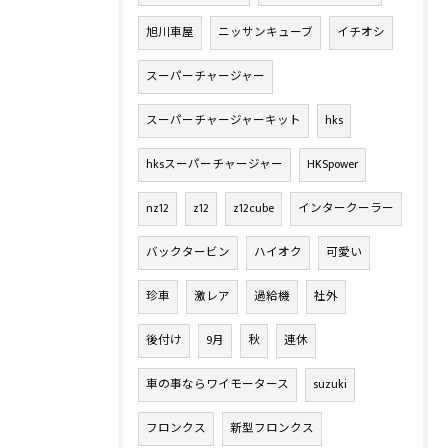
旭川車屋
ニッサンキューブ
イチオシ
スーパーチャージャー
スーパーチャージャーキット
hks
hksスーパーチャージャー
HKSpower
nz12
z12
z12cube
インタークーラー
バックタービン
ハイオク
可愛い
珍車
激レア
過給機
社外
後付け
9月
秋
連休
車の事ならワイモータース
suzuki
フロンクス
新型フロンクス