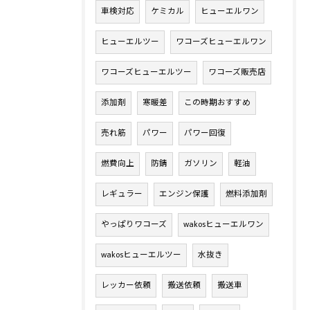
車検対応
ケミカル
ヒューエルワン
ヒューエルツー
ワコーズヒューエルワン
ワコーズヒューエルツー
ワコーズ販売店
添加剤
寒暖差
この時期おすすめ
売れ筋
パワー
パワー回復
燃費向上
防錆
ガソリン
軽油
レギュラー
エンジン保護
燃料添加剤
やっぱりワコーズ
wakosヒューエルワン
wakosヒューエルツー
水抜き
レッカー依頼
搬送依頼
搬送車