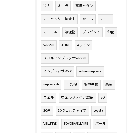
迫力
オーラ
高級セダン
カーセンサー掲載中
かーも
カーモ
カーモ君
販促物
プレゼント
仲間
WRXSTI
ALINE
Aライン
スバルインプレッサWRXSTI
インプレッサWRX
subaruimpreza
imprezasti
ご契約
納車準備
美装
ヴェル
ヴェルファイア20系
20
20系
20ヴェルファイア
toyota
VELLFIRE
TOYOTAVELLFIRE
パール