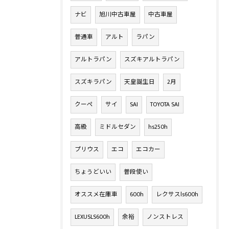
ナビ
旭川中古車屋
中古車屋
普通車
アルト
ラパン
アルトラパン
スズキアルトラパン
スズキラパン
天皇誕生日
2月
クーペ
サイ
SAI
TOYOTA SAI
高級
ミドルセダン
hs250h
プリウス
エコ
エコカー
ちょうどいい
普段使い
オススメ在庫車
600h
レクサスls600h
LEXUSLS600h
余裕
ノンストレス