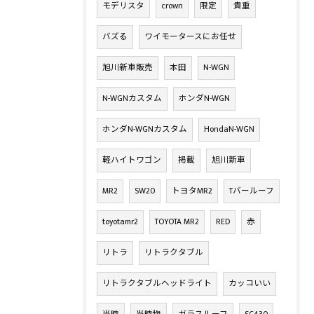
モデリスタ
crown
限定
貴重
バズる
ワイモータースにお任せ
旭川新車販売
本田
N-WGN
N-WGNカスタム
ホンダN-WGN
ホンダN-WGNカスタム
HondaN-WGN
軽ハイトワゴン
掲載
旭川新車
MR2
SW20
トヨタMR2
Tバールーフ
toyotamr2
TOYOTA MR2
RED
赤
リトラ
リトラクタブル
リトラクタブルヘッドライト
カッコいい