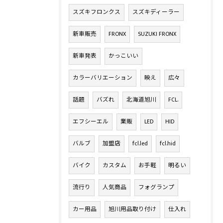
スズキフロンクス
スズキディーラー
新車販売
FRONX
SUZUKI FRONX
新車発表
かっこいい
カラーバリエーション
映え
広々
話題
バズれ
北海道旭川
FCL.
エフシーエル
業販
LED
HID
バルブ
加盟店
fcl.led
fcl.hid
バイク
カスタム
お手軽
明るい
流行り
人気商品
フォグランプ
カー用品
旭川用品取り付け
仕入れ