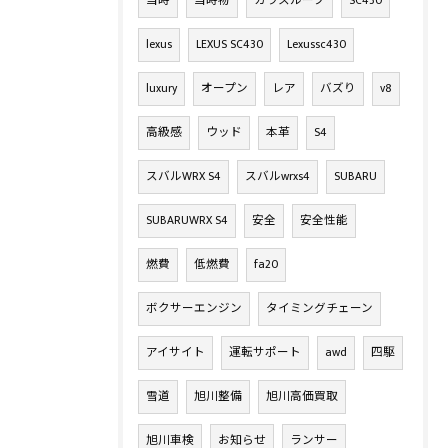
当時
当時物
ガラスルーフ
SC430
lexus
LEXUS SC430
Lexussc430
luxury
オープン
レア
バズり
v8
高級感
ウッド
本革
S4
スバルWRX S4
スバルwrxs4
SUBARU
SUBARUWRX S4
安全
安全性能
燃費
低燃費
fa20
ボクサーエンジン
タイミングチェーン
アイサイト
運転サポート
awd
四駆
雪道
旭川整備
旭川高価買取
旭川車検
お知らせ
ランサー