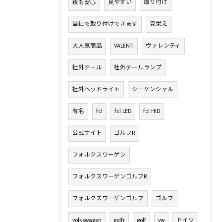
夜も安心
見やすい
取り付け
当社で取り付けできます
見栄え
大人気商品
VALENTI
ヴァレンティ
社外テール
社外テールランプ
社外ヘッドライト
シーケンシャル
有名
fcl
fcl LED
fcl HID
公式サイト
ゴルフR
フォルクスワーゲン
フォルクスワーゲンゴルフR
フォルクスワーゲンゴルフ
ゴルフ
volkswagen
golfr
golf
vw
ドイツ