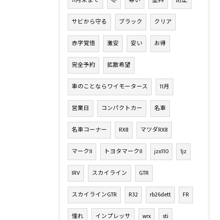
11月末まで
冬
寒い
塗料
防止
サビから守る
ブラック
クリア
赤字覚悟
激安
安い
お得
完全予約
拡散希望
車のことならワイモータース
11月
営業日
コンパクトカー
名車
名車コーナー
RX8
マツダRX8
マークII
トヨタマークII
jzx110
1jz
IRV
スカイライン
GTR
スカイラインGTR
R32
rb26dett
FR
憧れ
インプレッサ
wrx
sti