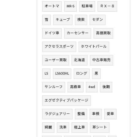
オートマ
MR-S
駐車場
ＲＸ－８
雪
キューブ
検索
セダン
ドイツ車
カーセンサー
高価買取
アクセラスポーツ
ホワイトパール
ユーザー買取
北海道
中古車販売
LS
LS600HL
ロング
黒
サンルーフ
高級車
4wd
後期
エグゼクティブパッケージ
ラグジュアリー
整備
車検
愛車
綺麗
洗車
極上車
革シート