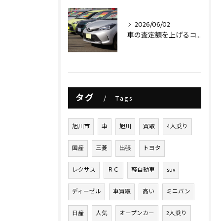
2026/06/02
車の査定額を上げるコツ
タグ
Tags
旭川市
車
旭川
買取
4人乗り
国産
三菱
出張
トヨタ
レクサス
ＲＣ
軽自動車
suv
ディーゼル
車買取
高い
ミニバン
日産
人気
オープンカー
2人乗り