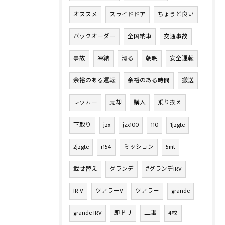
オススメ
スライドドア
ちょうど良い
バックオーダー
全国納車
交通事故
事故
凍結
滑る
朝晩
安全運転
余裕のある運転
余裕のある時間
搬送
レッカー
売却
購入
乗り換え
下取り
jzx
jzx100
110
1jzgte
2jzgte
r154
ミッション
5mt
載せ替え
グランデ
#グランデIRV
IR-V
ツアラーV
ツアラー
grande
grande IRV
即ドリ
二駆
4枚