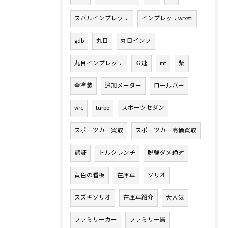
スバルインプレッサ
インプレッサwrxsti
gdb
丸目
丸目インプ
丸目インプレッサ
６速
mt
紫
全塗装
追加メーター
ロールバー
wrc
turbo
スポーツセダン
スポーツカー買取
スポーツカー高価買取
認証
トルクレンチ
脱輪ダメ絶対
黄色の看板
在庫車
ソリオ
スズキソリオ
在庫車紹介
大人気
ファミリーカー
ファミリー層