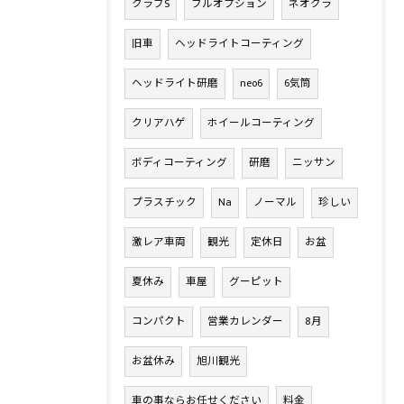
クラブS
フルオプション
ネオクラ
旧車
ヘッドライトコーティング
ヘッドライト研磨
neo6
6気筒
クリアハゲ
ホイールコーティング
ボディコーティング
研磨
ニッサン
プラスチック
Na
ノーマル
珍しい
激レア車両
観光
定休日
お盆
夏休み
車屋
グーピット
コンパクト
営業カレンダー
8月
お盆休み
旭川観光
車の事ならお任せください
料金