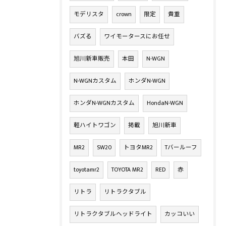
モデリスタ
crown
限定
貴重
バズる
ワイモータースにお任せ
旭川新車販売
本田
N-WGN
N-WGNカスタム
ホンダN-WGN
ホンダN-WGNカスタム
HondaN-WGN
軽ハイトワゴン
掲載
旭川新車
MR2
SW20
トヨタMR2
Tバールーフ
toyotamr2
TOYOTA MR2
RED
赤
リトラ
リトラクタブル
リトラクタブルヘッドライト
カッコいい