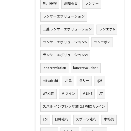
旭川車検
お知らせ
ランサー
ランサーエボリューション
三菱ランサーエボリューション
ランエボ6
ランサーエボリューション6
ランエボVI
ランサーエボリューションVI
lancerevolution
lancerevolution6
mitsubishi
北見
ラリー
ej25
WRX STI
Ａライン
ＡLINE
AT
スバル インプレッサSTI 2.5 WRX Aライン
2.5l
日時走行
スポーツ走行
本格的