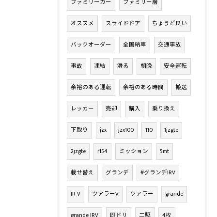
ファミリーカー
ファミリー層
オススメ
スライドドア
ちょうど良い
バックオーダー
全国納車
交通事故
事故
凍結
滑る
朝晩
安全運転
余裕のある運転
余裕のある時間
搬送
レッカー
売却
購入
乗り換え
下取り
jzx
jzx100
110
1jzgte
2jzgte
r154
ミッション
5mt
載せ替え
グランデ
#グランデIRV
IR-V
ツアラーV
ツアラー
grande
grande IRV
即ドリ
二駆
4枚