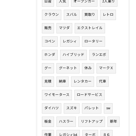
日産
人気
オープンカー
2人乗り
クラウン
スバル
買取り
レトロ
販売
マツダ
エクストレイル
コペン
レガシィ
ロータリー
ホンダ
ハイブリッド
ランエボ
グー
グーネット
休み
マークＸ
見積
納車
レンタカー
代車
ワイモータース
ロードサービス
ダイハツ
スズキ
パレット
sw
板金
ハスラー
リフトアップ
新年
作業
レガシィb4
ターボ
８６