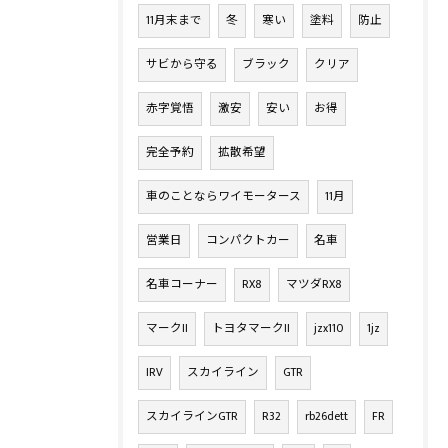
11月末まで
冬
寒い
塗料
防止
サビから守る
ブラック
クリア
赤字覚悟
激安
安い
お得
完全予約
拡散希望
車のことならワイモータース
11月
営業日
コンパクトカー
名車
名車コーナー
RX8
マツダRX8
マークII
トヨタマークII
jzx110
1jz
IRV
スカイライン
GTR
スカイラインGTR
R32
rb26dett
FR