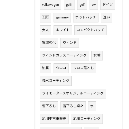
volkswagen
golfr
golf
vw
ドイツ
🇩🇪
germany
ホットハッチ
速い
大人
ホワイト
コンパクトハッチ
買取強化
ウィンド
ウィンドガラスコーティング
水垢
油膜
ウロコ
ウロコ落とし
撥水コーティング
ワイモータースオリジナルコーティング
雪下ろし
雪下ろし楽々
氷
旭川中古車販売
旭川コーティング