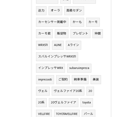
迫力
オーラ
高級セダン
カーセンサー掲載中
かーも
カーモ
カーモ君
販促物
プレゼント
仲間
WRXSTI
ALINE
Aライン
スバルインプレッサWRXSTI
インプレッサWRX
subaruimpreza
imprezasti
ご契約
納車準備
美装
ヴェル
ヴェルファイア20系
20
20系
20ヴェルファイア
toyota
VELLFIRE
TOYOTAVELLFIRE
パール