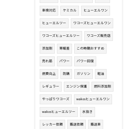
車検対応
ケミカル
ヒューエルワン
ヒューエルツー
ワコーズヒューエルワン
ワコーズヒューエルツー
ワコーズ販売店
添加剤
寒暖差
この時期おすすめ
売れ筋
パワー
パワー回復
燃費向上
防錆
ガソリン
軽油
レギュラー
エンジン保護
燃料添加剤
やっぱりワコーズ
wakosヒューエルワン
wakosヒューエルツー
水抜き
レッカー依頼
搬送依頼
搬送車