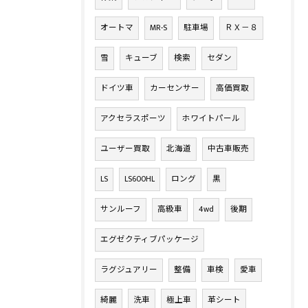
オートマ
MR-S
駐車場
ＲＸ－８
雪
キューブ
検索
セダン
ドイツ車
カーセンサー
高価買取
アクセラスポーツ
ホワイトパール
ユーザー買取
北海道
中古車販売
LS
LS600HL
ロング
黒
サンルーフ
高級車
4wd
後期
エグゼクティブパッケージ
ラグジュアリー
整備
車検
愛車
綺麗
洗車
極上車
革シート