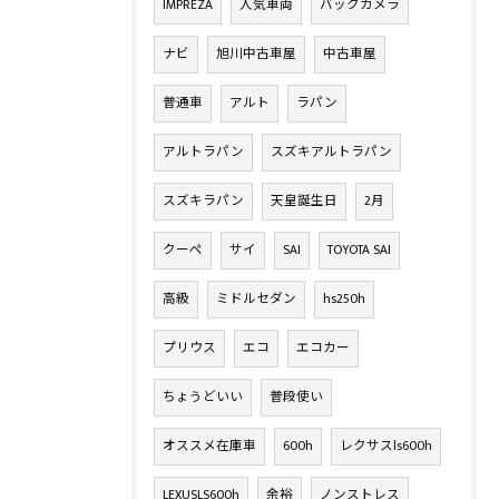
IMPREZA
人気車両
バックカメラ
ナビ
旭川中古車屋
中古車屋
普通車
アルト
ラパン
アルトラパン
スズキアルトラパン
スズキラパン
天皇誕生日
2月
クーペ
サイ
SAI
TOYOTA SAI
高級
ミドルセダン
hs250h
プリウス
エコ
エコカー
ちょうどいい
普段使い
オススメ在庫車
600h
レクサスls600h
LEXUSLS600h
余裕
ノンストレス