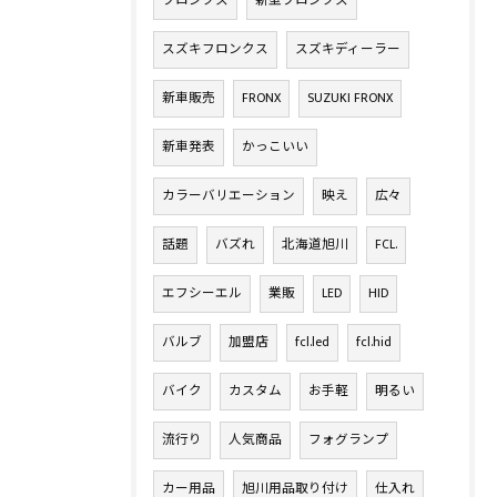
フロンクス
新型フロンクス
スズキフロンクス
スズキディーラー
新車販売
FRONX
SUZUKI FRONX
新車発表
かっこいい
カラーバリエーション
映え
広々
話題
バズれ
北海道旭川
FCL.
エフシーエル
業販
LED
HID
バルブ
加盟店
fcl.led
fcl.hid
バイク
カスタム
お手軽
明るい
流行り
人気商品
フォグランプ
カー用品
旭川用品取り付け
仕入れ