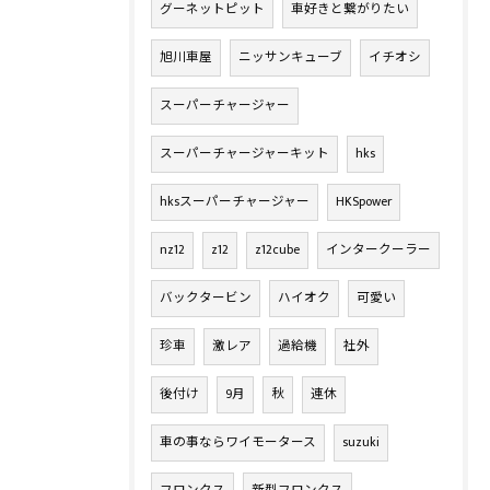
グーネットピット
車好きと繋がりたい
旭川車屋
ニッサンキューブ
イチオシ
スーパーチャージャー
スーパーチャージャーキット
hks
hksスーパーチャージャー
HKSpower
nz12
z12
z12cube
インタークーラー
バックタービン
ハイオク
可愛い
珍車
激レア
過給機
社外
後付け
9月
秋
連休
車の事ならワイモータース
suzuki