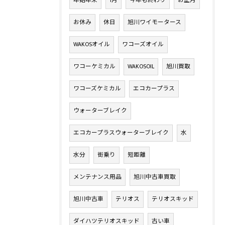
年始年末
1月
今年も終わり
お正月
お休み
休日
旭川ワイモータース
WAKOSオイル
ワコーズオイル
ワコーケミカル
WAKOSOIL
旭川買取
ワコーズケミカル
エコカープラス
ウォーターブレイク
エコカープラスウォーターブレイク
水
水分
街乗り
短距離
メンテナンス用品
旭川中古車買取
旭川中古車
テリオス
テリオスキッド
ダイハツテリオスキッド
古い車