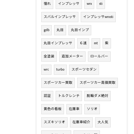
憧れ
インプレッサ
wrx
sti
スバルインプレッサ
インプレッサwrxsti
gdb
丸目
丸目インプ
丸目インプレッサ
６速
mt
紫
全塗装
追加メーター
ロールバー
wrc
turbo
スポーツセダン
スポーツカー買取
スポーツカー高価買取
認証
トルクレンチ
脱輪ダメ絶対
黄色の看板
在庫車
ソリオ
スズキソリオ
在庫車紹介
大人気