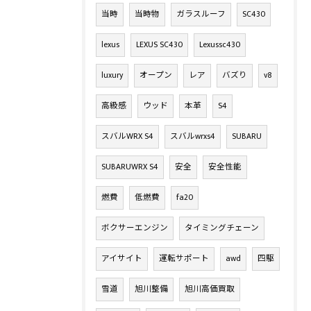
当時
当時物
ガラスルーフ
SC430
lexus
LEXUS SC430
Lexussc430
luxury
オープン
レア
バズり
v8
高級感
ウッド
本革
S4
スバルWRX S4
スバルwrxs4
SUBARU
SUBARUWRX S4
安全
安全性能
燃費
低燃費
fa20
ボクサーエンジン
タイミングチェーン
アイサイト
運転サポート
awd
四駆
雪道
旭川整備
旭川高価買取