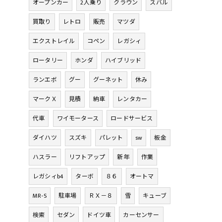
オープンカー
2人乗り
クラウン
スバル
買取り
レトロ
販売
マツダ
エクストレイル
コペン
レガシィ
ロータリー
ホンダ
ハイブリッド
ランエボ
グー
グーネット
休み
マークＸ
見積
納車
レンタカー
代車
ワイモータース
ロードサービス
ダイハツ
スズキ
パレット
sw
板金
ハスラー
リフトアップ
新年
作業
レガシィb4
ターボ
８６
オートマ
MR-S
駐車場
ＲＸ－８
雪
キューブ
検索
セダン
ドイツ車
カーセンサー