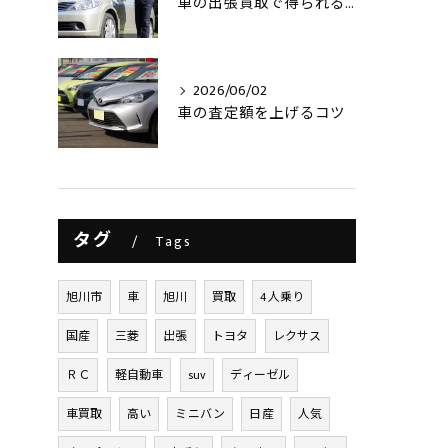
車の出張買取で得られるメリットとは？
2026/06/02
車の査定額を上げるコツ
タグ
Tags
旭川市
車
旭川
買取
4人乗り
国産
三菱
出張
トヨタ
レクサス
ＲＣ
軽自動車
suv
ディーゼル
車買取
高い
ミニバン
日産
人気