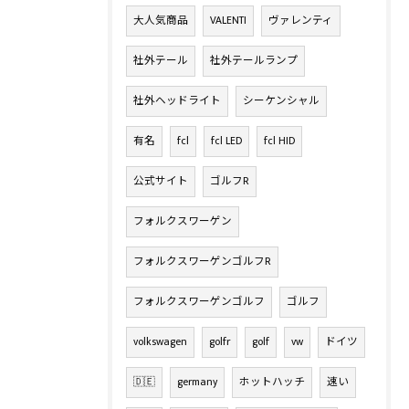
大人気商品
VALENTI
ヴァレンティ
社外テール
社外テールランプ
社外ヘッドライト
シーケンシャル
有名
fcl
fcl LED
fcl HID
公式サイト
ゴルフR
フォルクスワーゲン
フォルクスワーゲンゴルフR
フォルクスワーゲンゴルフ
ゴルフ
volkswagen
golfr
golf
vw
ドイツ
🇩🇪
germany
ホットハッチ
速い