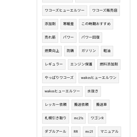
ワコーズヒューエルツー
ワコーズ販売店
添加剤
寒暖差
この時期おすすめ
売れ筋
パワー
パワー回復
燃費向上
防錆
ガソリン
軽油
レギュラー
エンジン保護
燃料添加剤
やっぱりワコーズ
wakosヒューエルワン
wakosヒューエルツー
水抜き
レッカー依頼
搬送依頼
搬送車
札幌引き取り
mc21s
ワゴンR
ダブルアール
RR
mc21
マニュアル