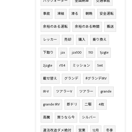
バックオーダー
全国納車
交通事故
事故
凍結
滑る
朝晩
安全運転
余裕のある運転
余裕のある時間
搬送
レッカー
売却
購入
乗り換え
下取り
jzx
jzx100
110
1jzgte
2jzgte
r154
ミッション
5mt
載せ替え
グランデ
#グランデIRV
IR-V
ツアラーV
ツアラー
grande
grande IRV
即ドリ
二駆
4枚
高騰
買うなら今
シルバー
違法改造ダメ絶対
営業
12月
冬季