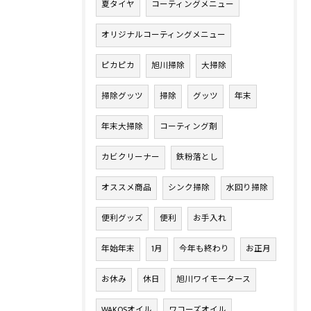
夏タイヤ
コーティングメニュー
オリジナルコーティングメニュー
ピカピカ
旭川掃除
大掃除
掃除グッツ
掃除
グッツ
年末
年末大掃除
コーティング剤
カビクリーナー
鉄粉落とし
オススメ商品
シンク掃除
水回り掃除
便利グッズ
便利
お手入れ
年始年末
1月
今年も終わり
お正月
お休み
休日
旭川ワイモータース
WAKOSオイル
ワコーズオイル