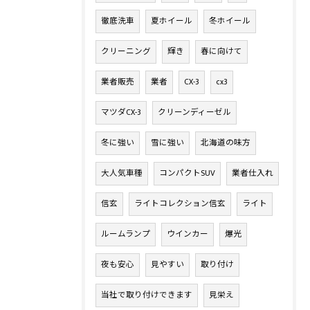
徹底洗車
夏ホイール
冬ホイール
クリーニング
輝き
春に向けて
業者販売
業者
CX-3
cx3
マツダCX-3
クリーンディーゼル
冬に強い
雪に強い
北海道の味方
大人気車種
コンパクトSUV
業者仕入れ
信玄
ライトコレクション信玄
ライト
ルームランプ
ウインカー
爆光
夜も安心
見やすい
取り付け
当社で取り付けできます
見栄え