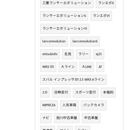
三菱ランサーエボリューション
ランエボ6
ランサーエボリューション6
ランエボVI
ランサーエボリューションVI
lancerevolution
lancerevolution6
mitsubishi
北見
ラリー
ej25
WRX STI
Ａライン
ＡLINE
AT
スバル インプレッサSTI 2.5 WRX Aライン
2.5l
日時走行
スポーツ走行
本格的
IMPREZA
人気車両
バックカメラ
ナビ
旭川中古車屋
中古車屋