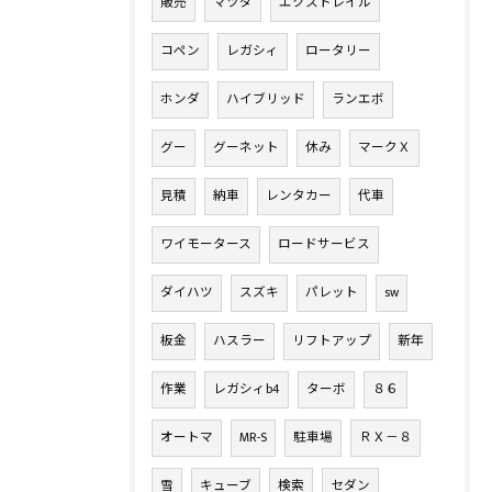
販売
マツダ
エクストレイル
コペン
レガシィ
ロータリー
ホンダ
ハイブリッド
ランエボ
グー
グーネット
休み
マークＸ
見積
納車
レンタカー
代車
ワイモータース
ロードサービス
ダイハツ
スズキ
パレット
sw
板金
ハスラー
リフトアップ
新年
作業
レガシィb4
ターボ
８６
オートマ
MR-S
駐車場
ＲＸ－８
雪
キューブ
検索
セダン