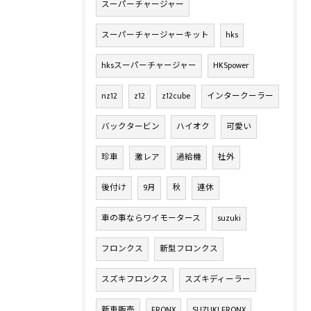
スーパーチャージャー
スーパーチャージャーキット
hks
hksスーパーチャージャー
HKSpower
nz12
z12
z12cube
インタークーラー
バックタービン
ハイオク
可愛い
珍車
激レア
過給機
社外
後付け
9月
秋
連休
車の事ならワイモータース
suzuki
フロンクス
新型フロンクス
スズキフロンクス
スズキディーラー
新車販売
FRONX
SUZUKI FRONX