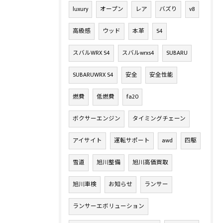
luxury
オープン
レア
バズり
v8
高級感
ウッド
本革
S4
スバルWRX S4
スバルwrxs4
SUBARU
SUBARUWRX S4
安全
安全性能
燃費
低燃費
fa20
ボクサーエンジン
タイミングチェーン
アイサイト
運転サポート
awd
四駆
雪道
旭川整備
旭川高価買取
旭川車検
お知らせ
ランサー
ランサーエボリューション