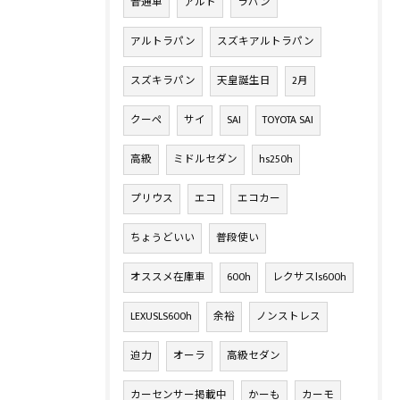
普通車
アルト
ラパン
アルトラパン
スズキアルトラパン
スズキラパン
天皇誕生日
2月
クーペ
サイ
SAI
TOYOTA SAI
高級
ミドルセダン
hs250h
プリウス
エコ
エコカー
ちょうどいい
普段使い
オススメ在庫車
600h
レクサスls600h
LEXUSLS600h
余裕
ノンストレス
迫力
オーラ
高級セダン
カーセンサー掲載中
かーも
カーモ