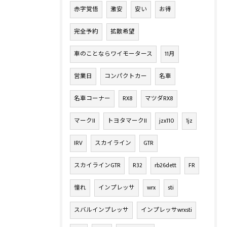
赤字覚悟
激安
安い
お得
完全予約
拡散希望
車のことならワイモータース
11月
営業日
コンパクトカー
名車
名車コーナー
RX8
マツダRX8
マークII
トヨタマークII
jzx110
1jz
IRV
スカイライン
GTR
スカイラインGTR
R32
rb26dett
FR
憧れ
インプレッサ
wrx
sti
スバルインプレッサ
インプレッサwrxsti