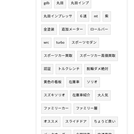
gdb
丸目
丸目インプ
丸目インプレッサ
６速
mt
紫
全塗装
追加メーター
ロールバー
wrc
turbo
スポーツセダン
スポーツカー買取
スポーツカー高価買取
認証
トルクレンチ
脱輪ダメ絶対
黄色の看板
在庫車
ソリオ
スズキソリオ
在庫車紹介
大人気
ファミリーカー
ファミリー層
オススメ
スライドドア
ちょうど良い