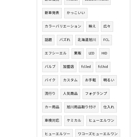
新車発表
かっこいい
カラーバリエーション
映え
広々
話題
バズれ
北海道旭川
FCL.
エフシーエル
業販
LED
HID
バルブ
加盟店
fcl.led
fcl.hid
バイク
カスタム
お手軽
明るい
流行り
人気商品
フォグランプ
カー用品
旭川用品取り付け
仕入れ
車検対応
ケミカル
ヒューエルワン
ヒューエルツー
ワコーズヒューエルワン