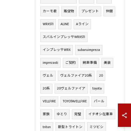
カーモ君
販促物
プレゼント
仲間
WRXSTI
ALINE
Aライン
スバルインプレッサWRXSTI
インプレッサWRX
subaruimpreza
imprezasti
ご契約
納車準備
美装
ヴェル
ヴェルファイア20系
20
20系
20ヴェルファイア
toyota
VELLFIRE
TOYOTAVELLFIRE
パール
家族
ゆとり
完璧
イチオシ在庫車
triton
新型トライトン
ミツビシ