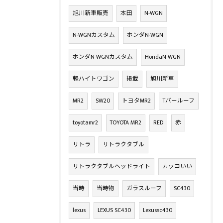
旭川新車販売
本田
N-WGN
N-WGNカスタム
ホンダN-WGN
ホンダN-WGNカスタム
HondaN-WGN
軽ハイトワゴン
掲載
旭川新車
MR2
SW20
トヨタMR2
Tバールーフ
toyotamr2
TOYOTA MR2
RED
赤
リトラ
リトラクタブル
リトラクタブルヘッドライト
カッコいい
当時
当時物
ガラスルーフ
SC430
lexus
LEXUS SC430
Lexussc430