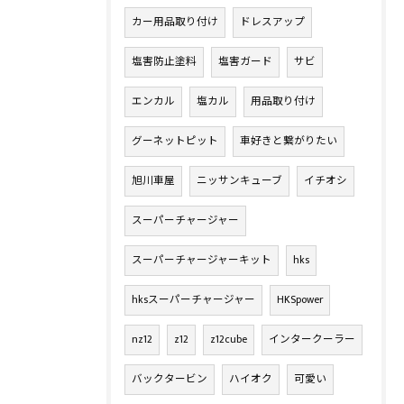
カー用品取り付け
ドレスアップ
塩害防止塗料
塩害ガード
サビ
エンカル
塩カル
用品取り付け
グーネットピット
車好きと繋がりたい
旭川車屋
ニッサンキューブ
イチオシ
スーパーチャージャー
スーパーチャージャーキット
hks
hksスーパーチャージャー
HKSpower
nz12
z12
z12cube
インタークーラー
バックタービン
ハイオク
可愛い