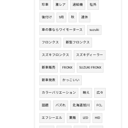
珍車
激レア
過給機
社外
後付け
9月
秋
連休
車の事ならワイモータース
suzuki
フロンクス
新型フロンクス
スズキフロンクス
スズキディーラー
新車販売
FRONX
SUZUKI FRONX
新車発表
かっこいい
カラーバリエーション
映え
広々
話題
バズれ
北海道旭川
FCL.
エフシーエル
業販
LED
HID