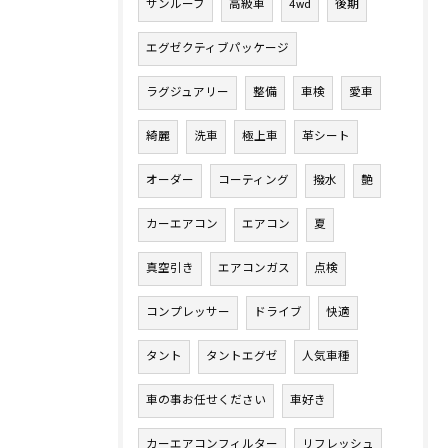
サンルーフ
高級車
4wd
後期
エグゼクティブパッケージ
ラグジュアリー
整備
車検
愛車
綺麗
洗車
極上車
革シート
オーダー
コーティング
撥水
艶
カーエアコン
エアコン
夏
真空引き
エアコンガス
点検
コンプレッサー
ドライブ
快適
タント
タントエグゼ
人気車種
車の事お任せください
車好き
カーエアコンフィルター
リフレッシュ