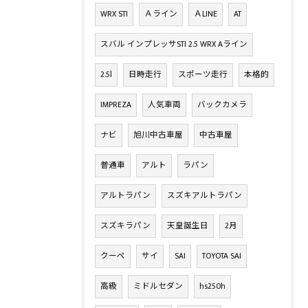
WRX STI
Ａライン
ＡLINE
AT
スバル インプレッサSTI 2.5 WRX Aライン
2.5l
日時走行
スポーツ走行
本格的
IMPREZA
人気車両
バックカメラ
ナビ
旭川中古車屋
中古車屋
普通車
アルト
ラパン
アルトラパン
スズキアルトラパン
スズキラパン
天皇誕生日
2月
クーペ
サイ
SAI
TOYOTA SAI
高級
ミドルセダン
hs250h