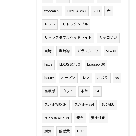
toyotamr2
TOYOTA MR2
RED
赤
リトラ
リトラクタブル
リトラクタブルヘッドライト
カッコいい
当時
当時物
ガラスルーフ
SC430
lexus
LEXUS SC430
Lexussc430
luxury
オープン
レア
バズり
v8
高級感
ウッド
本革
S4
スバルWRX S4
スバルwrxs4
SUBARU
SUBARUWRX S4
安全
安全性能
燃費
低燃費
fa20