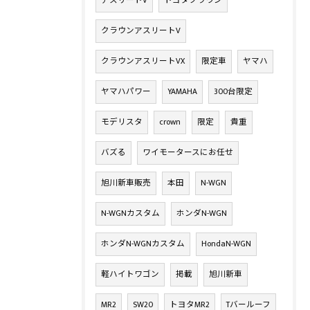
アスリートV
トヨタクラウン
クラウンアスリートV
クラウンアスリートVX
限定車
ヤマハ
ヤマハパワー
YAMAHA
300台限定
モデリスタ
crown
限定
貴重
バズる
ワイモータースにお任せ
旭川新車販売
本田
N-WGN
N-WGNカスタム
ホンダN-WGN
ホンダN-WGNカスタム
HondaN-WGN
軽ハイトワゴン
掲載
旭川新車
MR2
SW20
トヨタMR2
Tバールーフ