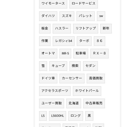
ワイモータース
ロードサービス
ダイハツ
スズキ
パレット
sw
板金
ハスラー
リフトアップ
新年
作業
レガシィb4
ターボ
８６
オートマ
MR-S
駐車場
ＲＸ－８
雪
キューブ
検索
セダン
ドイツ車
カーセンサー
高価買取
アクセラスポーツ
ホワイトパール
ユーザー買取
北海道
中古車販売
LS
LS600HL
ロング
黒