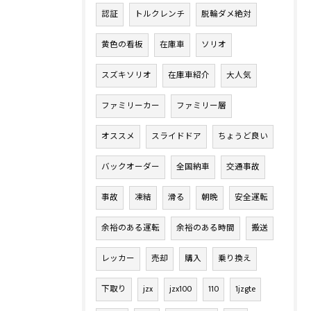
認証
トルクレンチ
脱輪ダメ絶対
黄色の看板
在庫車
ソリオ
スズキソリオ
在庫車紹介
大人気
ファミリーカー
ファミリー層
オススメ
スライドドア
ちょうど良い
バックオーダー
全国納車
交通事故
事故
凍結
滑る
朝晩
安全運転
余裕のある運転
余裕のある時間
搬送
レッカー
売却
購入
乗り換え
下取り
jzx
jzx100
110
1jzgte