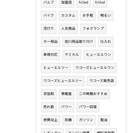
バルブ
加盟店
fcl.led
fcl.hid
バイク
カスタム
お手軽
明るい
流行り
人気商品
フォグランプ
カー用品
旭川用品取り付け
仕入れ
車検対応
ケミカル
ヒューエルワン
ヒューエルツー
ワコーズヒューエルワン
ワコーズヒューエルツー
ワコーズ販売店
添加剤
寒暖差
この時期おすすめ
売れ筋
パワー
パワー回復
燃費向上
防錆
ガソリン
軽油