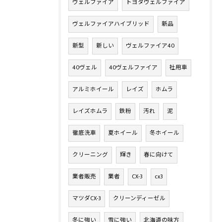
ヴェルファイア
トヨタヴェルファイア
ヴェルファイアハイブリッド
新品
新型
新しい
ヴェルファイア40
40ヴェル
40ヴェルファイア
社用車
アルミホイール
レイズ
ホムラ
レイズホムラ
鉄粉
汚れ
泥
徹底洗車
夏ホイール
冬ホイール
クリーニング
輝き
春に向けて
業者販売
業者
CX-3
cx3
マツダCX-3
クリーンディーゼル
冬に強い
雪に強い
北海道の味方