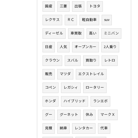
国産
三菱
出張
トヨタ
レクサス
ＲＣ
軽自動車
suv
ディーゼル
車買取
高い
ミニバン
日産
人気
オープンカー
2人乗り
クラウン
スバル
買取り
レトロ
販売
マツダ
エクストレイル
コペン
レガシィ
ロータリー
ホンダ
ハイブリッド
ランエボ
グー
グーネット
休み
マークＸ
見積
納車
レンタカー
代車