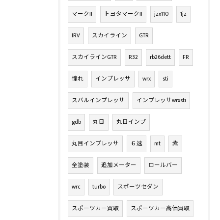
マークII
トヨタマークII
jzx110
1jz
IRV
スカイライン
GTR
スカイラインGTR
R32
rb26dett
FR
憧れ
インプレッサ
wrx
sti
スバルインプレッサ
インプレッサwrxsti
gdb
丸目
丸目インプ
丸目インプレッサ
６速
mt
紫
全塗装
追加メーター
ロールバー
wrc
turbo
スポーツセダン
スポーツカー買取
スポーツカー高価買取