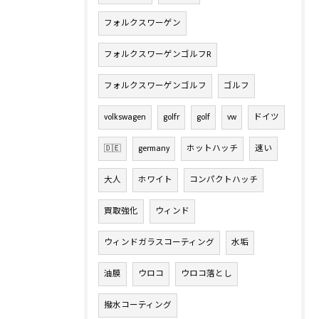
フォルクスワーゲン
フォルクスワーゲンゴルフR
フォルクスワーゲンゴルフ
ゴルフ
volkswagen
golfr
golf
vw
ドイツ
🇩🇪
germany
ホットハッチ
速い
大人
ホワイト
コンパクトハッチ
買取強化
ウィンド
ウィンドガラスコーティング
水垢
油膜
ウロコ
ウロコ落とし
撥水コーティング