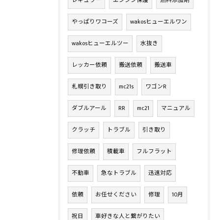
レギュラー
エンジン保護
燃料添加剤
やっぱりワコーズ
wakosヒューエルワン
wakosヒューエルツー
水抜き
レッカー依頼
搬送依頼
搬送車
札幌引き取り
mc21s
ワゴンR
ダブルアール
RR
mc21
マニュアル
クラッチ
トラブル
引き取り
修理依頼
積載車
フルフラット
不動車
急なトラブル
迅速対応
依頼
お任せください
修理
10月
祝日
車好きな人と繋がりたい