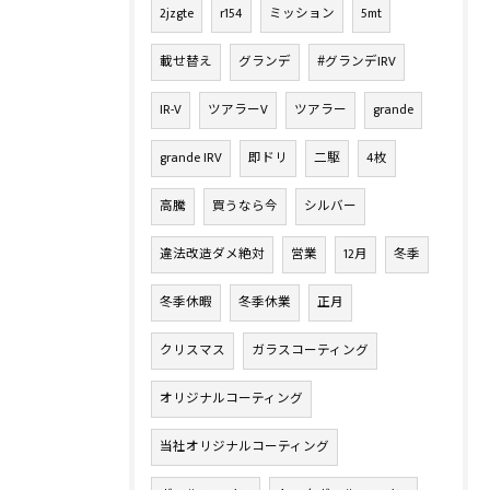
2jzgte
r154
ミッション
5mt
載せ替え
グランデ
#グランデIRV
IR-V
ツアラーV
ツアラー
grande
grande IRV
即ドリ
二駆
4枚
高騰
買うなら今
シルバー
違法改造ダメ絶対
営業
12月
冬季
冬季休暇
冬季休業
正月
クリスマス
ガラスコーティング
オリジナルコーティング
当社オリジナルコーティング