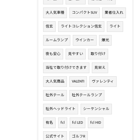
大人気車種
コンパクトSUV
業者仕入れ
信玄
ライトコレクション信玄
ライト
ルームランプ
ウインカー
爆光
夜も安心
見やすい
取り付け
当社で取り付けできます
見栄え
大人気商品
VALENTI
ヴァレンティ
社外テール
社外テールランプ
社外ヘッドライト
シーケンシャル
有名
fcl
fcl LED
fcl HID
公式サイト
ゴルフR