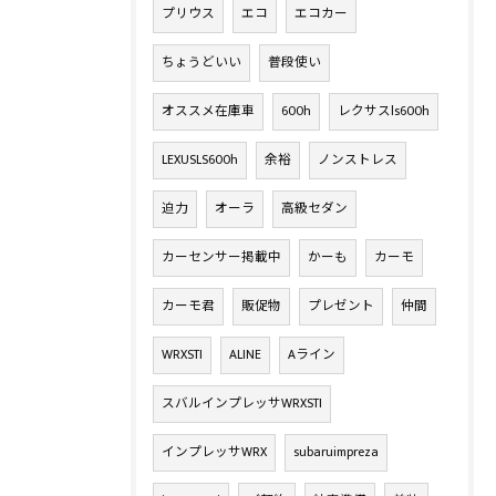
プリウス
エコ
エコカー
ちょうどいい
普段使い
オススメ在庫車
600h
レクサスls600h
LEXUSLS600h
余裕
ノンストレス
迫力
オーラ
高級セダン
カーセンサー掲載中
かーも
カーモ
カーモ君
販促物
プレゼント
仲間
WRXSTI
ALINE
Aライン
スバルインプレッサWRXSTI
インプレッサWRX
subaruimpreza