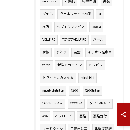
imprezasti
ご契約
納車準備
美装
ヴェル
ヴェルファイア20系
20
20系
20ヴェルファイア
toyota
VELLFIRE
TOYOTAVELLFIRE
パール
家族
ゆとり
完璧
イチオシ在庫車
triton
新型トライトン
ミツビシ
トライトンカスタム
mitubishi
mitubishitriton
1200
1200triton
1200triton4x4
12004x4
ダブルキャブ
4x4
オフロード
悪路
悪路走行
マッドタイヤ
三菱自動車
北海道観光