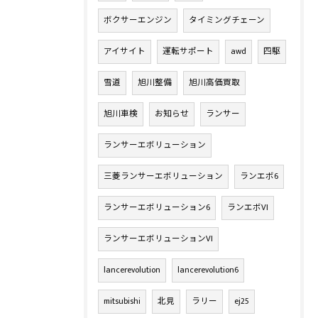
ボクサーエンジン
タイミングチェーン
アイサイト
運転サポート
awd
四駆
雪道
旭川整備
旭川高価買取
旭川車検
お知らせ
ランサー
ランサーエボリューション
三菱ランサーエボリューション
ランエボ6
ランサーエボリューション6
ランエボVI
ランサーエボリューションVI
lancerevolution
lancerevolution6
mitsubishi
北見
ラリー
ej25