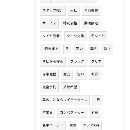
スタッフ紹介
入社
車両美装
サービス
特別価格
期間限定
タイヤ脱着
タイヤ交換
冬タイヤ
11月末まで
冬
寒い
塗料
防止
サビから守る
ブラック
クリア
赤字覚悟
激安
安い
お得
完全予約
拡散希望
車のことならワイモータース
11月
営業日
コンパクトカー
名車
名車コーナー
RX8
マツダRX8