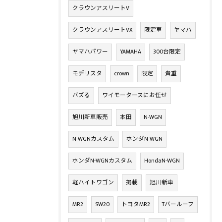
クラウンアスリートV
クラウンアスリートVX
限定車
ヤマハ
ヤマハパワー
YAMAHA
300台限定
モデリスタ
crown
限定
貴重
バズる
ワイモータースにお任せ
旭川新車販売
本田
N-WGN
N-WGNカスタム
ホンダN-WGN
ホンダN-WGNカスタム
HondaN-WGN
軽ハイトワゴン
掲載
旭川新車
MR2
SW20
トヨタMR2
Tバールーフ