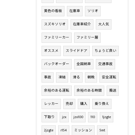
黄色の看板
在庫車
ソリオ
スズキソリオ
在庫車紹介
大人気
ファミリーカー
ファミリー層
オススメ
スライドドア
ちょうど良い
バックオーダー
全国納車
交通事故
事故
凍結
滑る
朝晩
安全運転
余裕のある運転
余裕のある時間
搬送
レッカー
売却
購入
乗り換え
下取り
jzx
jzx100
110
1jzgte
2jzgte
r154
ミッション
5mt