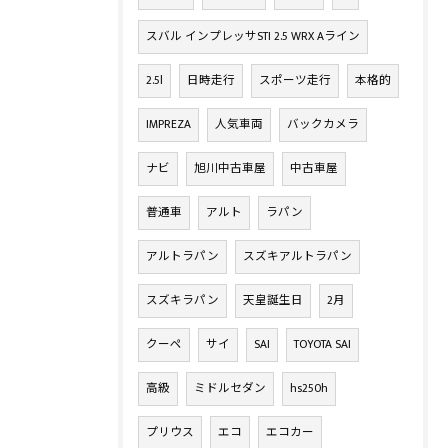
スバル インプレッサSTI 2.5 WRX Aライン
2.5l
日時走行
スポーツ走行
本格的
IMPREZA
人気車両
バックカメラ
ナビ
旭川中古車屋
中古車屋
普通車
アルト
ラパン
アルトラパン
スズキアルトラパン
スズキラパン
天皇誕生日
2月
クーペ
サイ
SAI
TOYOTA SAI
高級
ミドルセダン
hs250h
プリウス
エコ
エコカー