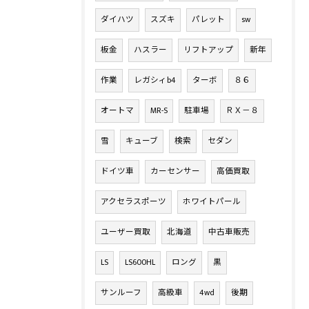
ダイハツ
スズキ
パレット
sw
板金
ハスラー
リフトアップ
新年
作業
レガシィb4
ターボ
８６
オートマ
MR-S
駐車場
ＲＸ－８
雪
キューブ
検索
セダン
ドイツ車
カーセンサー
高価買取
アクセラスポーツ
ホワイトパール
ユーザー買取
北海道
中古車販売
LS
LS600HL
ロング
黒
サンルーフ
高級車
4wd
後期