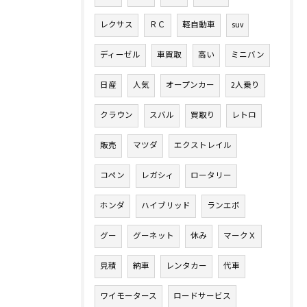
レクサス
ＲＣ
軽自動車
suv
ディーゼル
車買取
高い
ミニバン
日産
人気
オープンカー
2人乗り
クラウン
スバル
買取り
レトロ
販売
マツダ
エクストレイル
コペン
レガシィ
ロータリー
ホンダ
ハイブリッド
ランエボ
グー
グーネット
休み
マークＸ
見積
納車
レンタカー
代車
ワイモータース
ロードサービス