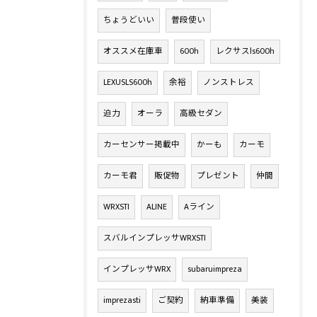
ちょうどいい
普段使い
オススメ在庫車
600h
レクサスls600h
LEXUSLS600h
余裕
ノンストレス
迫力
オーラ
高級セダン
カーセンサー掲載中
かーも
カーモ
カーモ君
販促物
プレゼント
仲間
WRXSTI
ALINE
Aライン
スバルインプレッサWRXSTI
インプレッサWRX
subaruimpreza
imprezasti
ご契約
納車準備
美装