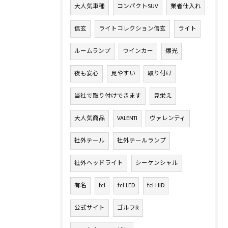
大人気車種
コンパクトSUV
業者仕入れ
信玄
ライトコレクション信玄
ライト
ルームランプ
ウインカー
爆光
夜も安心
見やすい
取り付け
当社で取り付けできます
見栄え
大人気商品
VALENTI
ヴァレンティ
社外テール
社外テールランプ
社外ヘッドライト
シーケンシャル
有名
fcl
fcl LED
fcl HID
公式サイト
ゴルフR