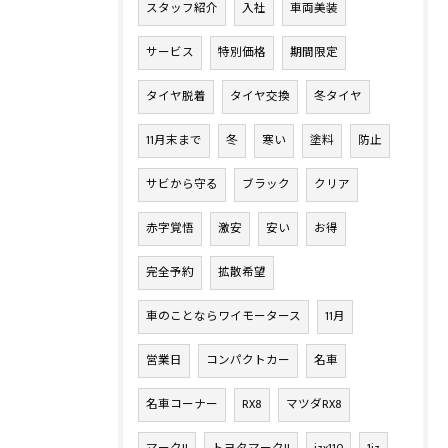
スタッフ紹介
入社
車両美装
サービス
特別価格
期間限定
タイヤ脱着
タイヤ交換
冬タイヤ
11月末まで
冬
寒い
塗料
防止
サビから守る
ブラック
クリア
赤字覚悟
激安
安い
お得
完全予約
拡散希望
車のことならワイモータース
11月
営業日
コンパクトカー
名車
名車コーナー
RX8
マツダRX8