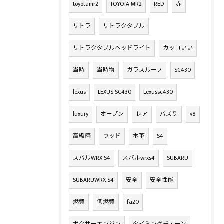
toyotamr2
TOYOTA MR2
RED
赤
リトラ
リトラクタブル
リトラクタブルヘッドライト
カッコいい
当時
当時物
ガラスルーフ
SC430
lexus
LEXUS SC430
Lexussc430
luxury
オープン
レア
バズり
v8
高級感
ウッド
本革
S4
スバルWRX S4
スバルwrxs4
SUBARU
SUBARUWRX S4
安全
安全性能
燃費
低燃費
fa20