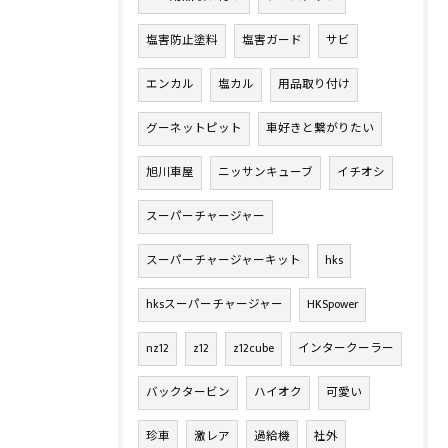
塩害防止塗料
塩害ガード
サビ
エンカル
塩カル
用品取り付け
グーネットピット
車好きと繋がりたい
旭川車屋
ニッサンキューブ
イチオシ
スーパーチャージャー
スーパーチャージャーキット
hks
hksスーパーチャージャー
HKSpower
nz12
z12
z12cube
インタークーラー
バックタービン
ハイオク
可愛い
珍車
激レア
過給機
社外