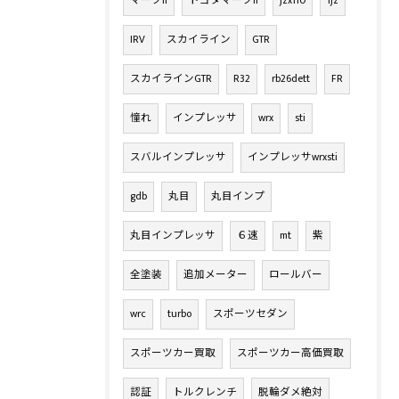
マークII
トヨタマークII
jzx110
1jz
IRV
スカイライン
GTR
スカイラインGTR
R32
rb26dett
FR
憧れ
インプレッサ
wrx
sti
スバルインプレッサ
インプレッサwrxsti
gdb
丸目
丸目インプ
丸目インプレッサ
６速
mt
紫
全塗装
追加メーター
ロールバー
wrc
turbo
スポーツセダン
スポーツカー買取
スポーツカー高価買取
認証
トルクレンチ
脱輪ダメ絶対