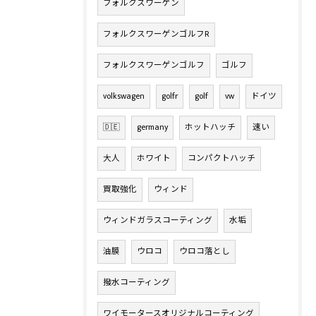
フォルクスワーゲン
フォルクスワーゲンゴルフR
フォルクスワーゲンゴルフ
ゴルフ
volkswagen
golfr
golf
vw
ドイツ
🇩🇪
germany
ホットハッチ
速い
大人
ホワイト
コンパクトハッチ
買取強化
ウィンド
ウィンドガラスコーティング
水垢
油膜
ウロコ
ウロコ落とし
撥水コーティング
ワイモータースオリジナルコーティング