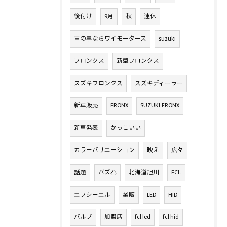
後付け
9月
秋
連休
車の事ならワイモータース
suzuki
フロンクス
新型フロンクス
スズキフロンクス
スズキディーラー
新車販売
FRONX
SUZUKI FRONX
新車発表
かっこいい
カラーバリエーション
映え
広々
話題
バズれ
北海道旭川
FCL.
エフシーエル
業販
LED
HID
バルブ
加盟店
fcl.led
fcl.hid