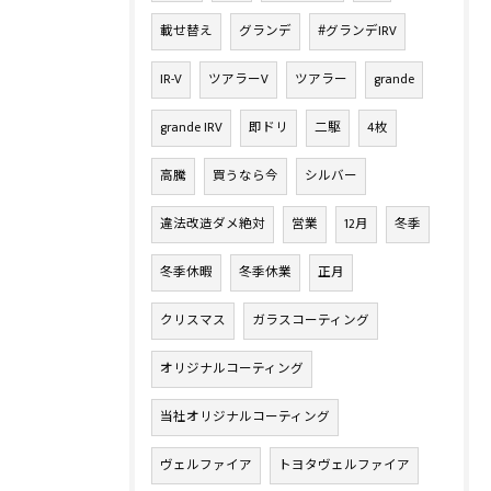
載せ替え
グランデ
#グランデIRV
IR-V
ツアラーV
ツアラー
grande
grande IRV
即ドリ
二駆
4枚
高騰
買うなら今
シルバー
違法改造ダメ絶対
営業
12月
冬季
冬季休暇
冬季休業
正月
クリスマス
ガラスコーティング
オリジナルコーティング
当社オリジナルコーティング
ヴェルファイア
トヨタヴェルファイア