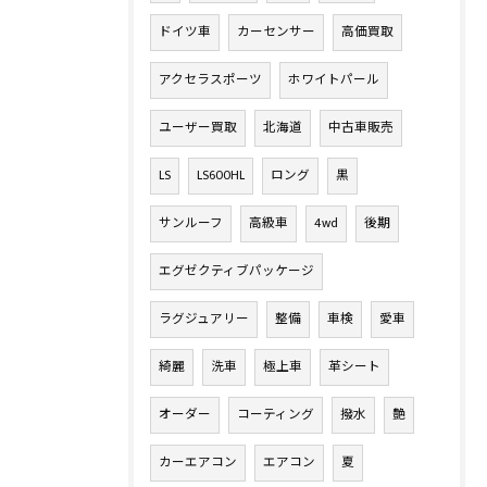
ドイツ車
カーセンサー
高価買取
アクセラスポーツ
ホワイトパール
ユーザー買取
北海道
中古車販売
LS
LS600HL
ロング
黒
サンルーフ
高級車
4wd
後期
エグゼクティブパッケージ
ラグジュアリー
整備
車検
愛車
綺麗
洗車
極上車
革シート
オーダー
コーティング
撥水
艶
カーエアコン
エアコン
夏