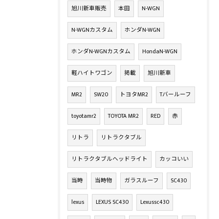
旭川新車販売
本田
N-WGN
N-WGNカスタム
ホンダN-WGN
ホンダN-WGNカスタム
HondaN-WGN
軽ハイトワゴン
掲載
旭川新車
MR2
SW20
トヨタMR2
Tバールーフ
toyotamr2
TOYOTA MR2
RED
赤
リトラ
リトラクタブル
リトラクタブルヘッドライト
カッコいい
当時
当時物
ガラスルーフ
SC430
lexus
LEXUS SC430
Lexussc430