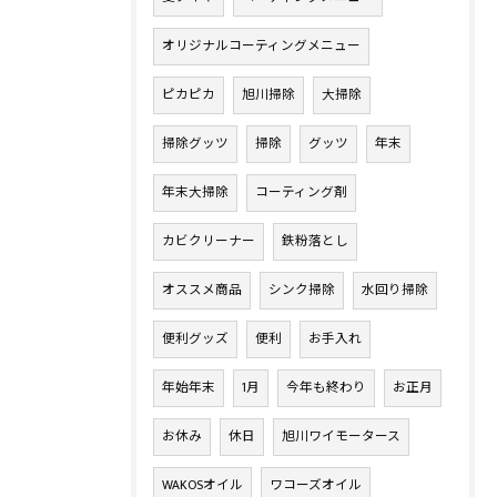
オリジナルコーティングメニュー
ピカピカ
旭川掃除
大掃除
掃除グッツ
掃除
グッツ
年末
年末大掃除
コーティング剤
カビクリーナー
鉄粉落とし
オススメ商品
シンク掃除
水回り掃除
便利グッズ
便利
お手入れ
年始年末
1月
今年も終わり
お正月
お休み
休日
旭川ワイモータース
WAKOSオイル
ワコーズオイル