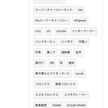
スーパーチャージャーキット
hks
hksスーパーチャージャー
HKSpower
nz12
z12
z12cube
インタークーラー
バックタービン
ハイオク
可愛い
珍車
激レア
過給機
社外
後付け
9月
秋
連休
車の事ならワイモータース
suzuki
フロンクス
新型フロンクス
スズキフロンクス
スズキディーラー
新車販売
FRONX
SUZUKI FRONX