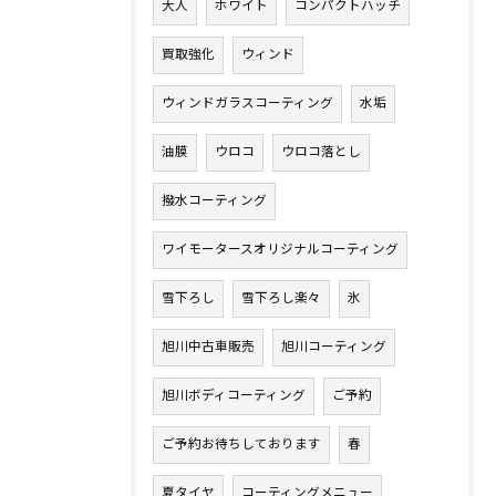
大人
ホワイト
コンパクトハッチ
買取強化
ウィンド
ウィンドガラスコーティング
水垢
油膜
ウロコ
ウロコ落とし
撥水コーティング
ワイモータースオリジナルコーティング
雪下ろし
雪下ろし楽々
氷
旭川中古車販売
旭川コーティング
旭川ボディコーティング
ご予約
ご予約お待ちしております
春
夏タイヤ
コーティングメニュー