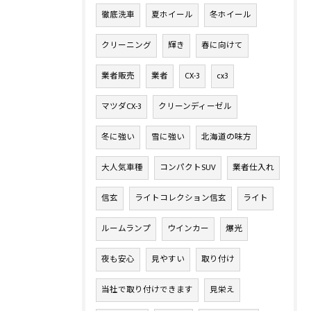
徹底洗車
夏ホイール
冬ホイール
クリーニング
輝き
春に向けて
業者販売
業者
CX-3
cx3
マツダCX-3
クリーンディーゼル
冬に強い
雪に強い
北海道の味方
大人気車種
コンパクトSUV
業者仕入れ
信玄
ライトコレクション信玄
ライト
ルームランプ
ウインカー
爆光
夜も安心
見やすい
取り付け
当社で取り付けできます
見栄え