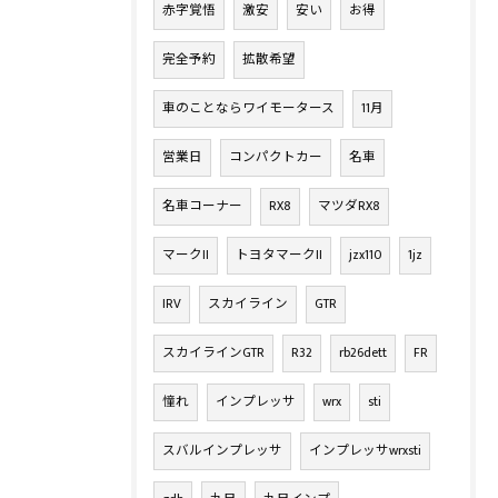
赤字覚悟
激安
安い
お得
完全予約
拡散希望
車のことならワイモータース
11月
営業日
コンパクトカー
名車
名車コーナー
RX8
マツダRX8
マークII
トヨタマークII
jzx110
1jz
IRV
スカイライン
GTR
スカイラインGTR
R32
rb26dett
FR
憧れ
インプレッサ
wrx
sti
スバルインプレッサ
インプレッサwrxsti