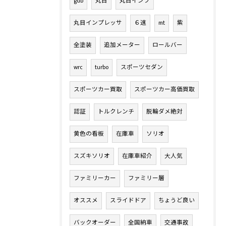
gdb
丸目
丸目インプ
丸目インプレッサ
６速
mt
紫
全塗装
追加メーター
ロールバー
wrc
turbo
スポーツセダン
スポーツカー買取
スポーツカー高価買取
認証
トルクレンチ
脱輪ダメ絶対
黄色の看板
在庫車
ソリオ
スズキソリオ
在庫車紹介
大人気
ファミリーカー
ファミリー層
オススメ
スライドドア
ちょうど良い
バックオーダー
全国納車
交通事故