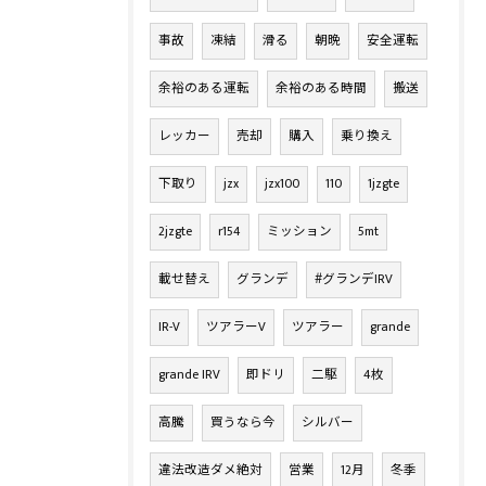
事故
凍結
滑る
朝晩
安全運転
余裕のある運転
余裕のある時間
搬送
レッカー
売却
購入
乗り換え
下取り
jzx
jzx100
110
1jzgte
2jzgte
r154
ミッション
5mt
載せ替え
グランデ
#グランデIRV
IR-V
ツアラーV
ツアラー
grande
grande IRV
即ドリ
二駆
4枚
高騰
買うなら今
シルバー
違法改造ダメ絶対
営業
12月
冬季