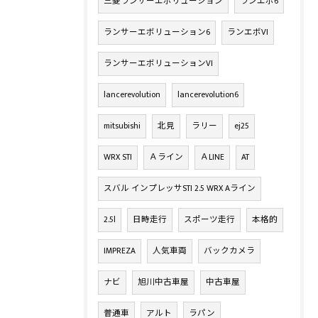
三菱ランサーエボリューション
ランエボ6
ランサーエボリューション6
ランエボVI
ランサーエボリューションVI
lancerevolution
lancerevolution6
mitsubishi
北見
ラリー
ej25
WRX STI
Ａライン
ＡLINE
AT
スバル インプレッサSTI 2.5 WRX Aライン
2.5l
日時走行
スポーツ走行
本格的
IMPREZA
人気車両
バックカメラ
ナビ
旭川中古車屋
中古車屋
普通車
アルト
ラパン