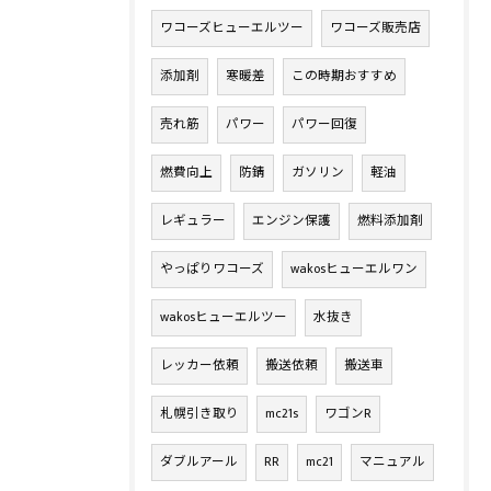
ワコーズヒューエルツー
ワコーズ販売店
添加剤
寒暖差
この時期おすすめ
売れ筋
パワー
パワー回復
燃費向上
防錆
ガソリン
軽油
レギュラー
エンジン保護
燃料添加剤
やっぱりワコーズ
wakosヒューエルワン
wakosヒューエルツー
水抜き
レッカー依頼
搬送依頼
搬送車
札幌引き取り
mc21s
ワゴンR
ダブルアール
RR
mc21
マニュアル