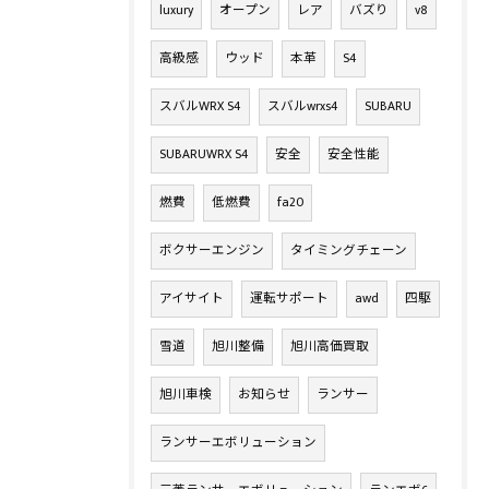
luxury
オープン
レア
バズり
v8
高級感
ウッド
本革
S4
スバルWRX S4
スバルwrxs4
SUBARU
SUBARUWRX S4
安全
安全性能
燃費
低燃費
fa20
ボクサーエンジン
タイミングチェーン
アイサイト
運転サポート
awd
四駆
雪道
旭川整備
旭川高価買取
旭川車検
お知らせ
ランサー
ランサーエボリューション