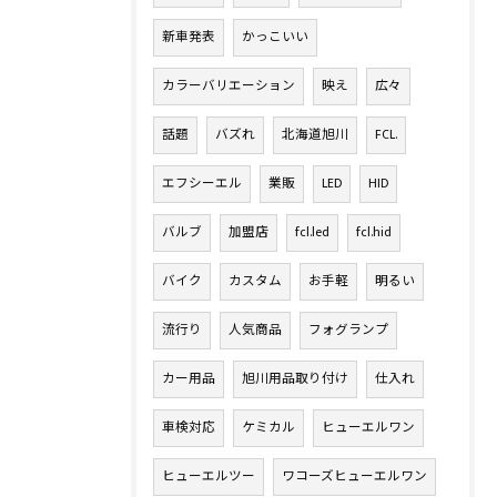
新車発表
かっこいい
カラーバリエーション
映え
広々
話題
バズれ
北海道旭川
FCL.
エフシーエル
業販
LED
HID
バルブ
加盟店
fcl.led
fcl.hid
バイク
カスタム
お手軽
明るい
流行り
人気商品
フォグランプ
カー用品
旭川用品取り付け
仕入れ
車検対応
ケミカル
ヒューエルワン
ヒューエルツー
ワコーズヒューエルワン