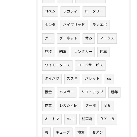
コペン
レガシィ
ロータリー
ホンダ
ハイブリッド
ランエボ
グー
グーネット
休み
マークＸ
見積
納車
レンタカー
代車
ワイモータース
ロードサービス
ダイハツ
スズキ
パレット
sw
板金
ハスラー
リフトアップ
新年
作業
レガシィb4
ターボ
８６
オートマ
MR-S
駐車場
ＲＸ－８
雪
キューブ
検索
セダン