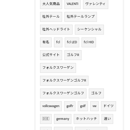
大人気商品
VALENTI
ヴァレンティ
社外テール
社外テールランプ
社外ヘッドライト
シーケンシャル
有名
fcl
fcl LED
fcl HID
公式サイト
ゴルフR
フォルクスワーゲン
フォルクスワーゲンゴルフR
フォルクスワーゲンゴルフ
ゴルフ
volkswagen
golfr
golf
vw
ドイツ
🇩🇪
germany
ホットハッチ
速い