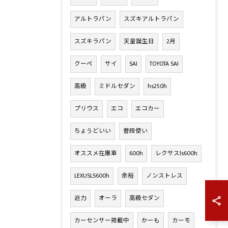
アルトラパン
スズキアルトラパン
スズキラパン
天皇誕生日
2月
クーペ
サイ
SAI
TOYOTA SAI
高級
ミドルセダン
hs250h
プリウス
エコ
エコカー
ちょうどいい
普段使い
オススメ在庫車
600h
レクサスls600h
LEXUSLS600h
余裕
ノンストレス
迫力
オーラ
高級セダン
カーセンサー掲載中
かーも
カーモ