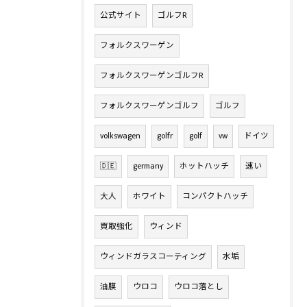
公式サイト
ゴルフR
フォルクスワーゲン
フォルクスワーゲンゴルフR
フォルクスワーゲンゴルフ
ゴルフ
volkswagen
golfr
golf
vw
ドイツ
🇩🇪
germany
ホットハッチ
速い
大人
ホワイト
コンパクトハッチ
買取強化
ウィンド
ウィンドガラスコーティング
水垢
油膜
ウロコ
ウロコ落とし