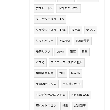
アスリートV
トヨタクラウン
クラウンアスリートV
クラウンアスリートVX
限定車
ヤマハ
ヤマハパワー
YAMAHA
300台限定
モデリスタ
crown
限定
貴重
バズる
ワイモータースにお任せ
旭川新車販売
本田
N-WGN
N-WGNカスタム
ホンダN-WGN
ホンダN-WGNカスタム
HondaN-WGN
軽ハイトワゴン
掲載
旭川新車