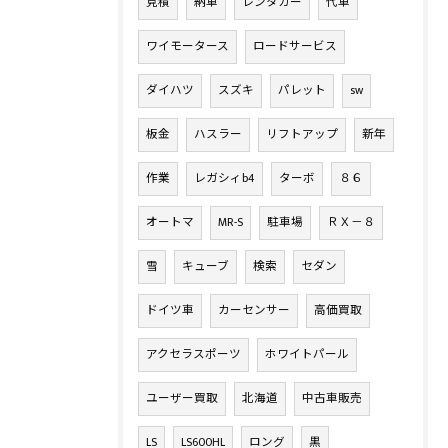
見積
納車
レンタカー
代車
ワイモータース
ロードサービス
ダイハツ
スズキ
パレット
sw
板金
ハスラー
リフトアップ
新年
作業
レガシィb4
ターボ
８６
オートマ
MR-S
駐車場
ＲＸ－８
雪
キューブ
検索
セダン
ドイツ車
カーセンサー
高価買取
アクセラスポーツ
ホワイトパール
ユーザー買取
北海道
中古車販売
LS
LS600HL
ロング
黒