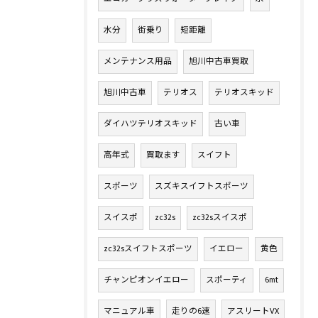
水分
街乗り
短距離
メンテナンス用品
旭川中古車買取
旭川中古車
テリオス
テリオスキッド
ダイハツテリオスキッド
古い車
高年式
買取ます
スイフト
スポーツ
スズキスイフトスポーツ
スイスポ
zc32s
zc32sスイスポ
zc32sスイフトスポーツ
イエロー
黄色
チャンピオンイエロー
スポーティ
6mt
マニュアル車
走りの6速
アスリートVX