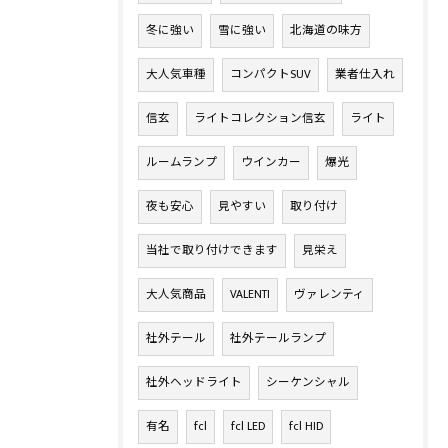
冬に強い
雪に強い
北海道の味方
大人気車種
コンパクトSUV
業者仕入れ
信玄
ライトコレクション信玄
ライト
ルームランプ
ウインカー
爆光
夜も安心
見やすい
取り付け
当社で取り付けできます
見栄え
大人気商品
VALENTI
ヴァレンティ
社外テール
社外テールランプ
社外ヘッドライト
シーケンシャル
有名
fcl
fcl LED
fcl HID