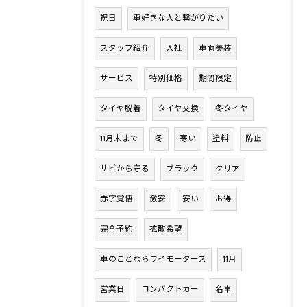
祝日
車好きな人と繋がりたい
スタッフ紹介
入社
車両美装
サービス
特別価格
期間限定
タイヤ脱着
タイヤ交換
冬タイヤ
11月末まで
冬
寒い
塗料
防止
サビから守る
ブラック
クリア
赤字覚悟
激安
安い
お得
完全予約
拡散希望
車のことならワイモータース
11月
営業日
コンパクトカー
名車