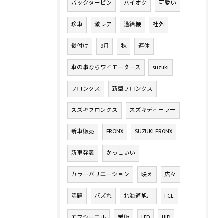
バックタービン
ハイオク
可愛い
珍車
激レア
過給機
社外
後付け
9月
秋
連休
車の事ならワイモータース
suzuki
フロンクス
新型フロンクス
スズキフロンクス
スズキディーラー
新車販売
FRONX
SUZUKI FRONX
新車発表
かっこいい
カラーバリエーション
映え
広々
話題
バズれ
北海道旭川
FCL.
エフシーエル
業販
LED
HID