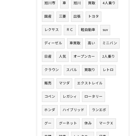
旭川市
車
旭川
買取
4人乗り
国産
三菱
出張
トヨタ
レクサス
ＲＣ
軽自動車
suv
ディーゼル
車買取
高い
ミニバン
日産
人気
オープンカー
2人乗り
クラウン
スバル
買取り
レトロ
販売
マツダ
エクストレイル
コペン
レガシィ
ロータリー
ホンダ
ハイブリッド
ランエボ
グー
グーネット
休み
マークＸ