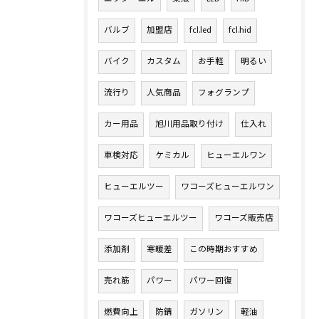
バルブ
加盟店
fcl.led
fcl.hid
バイク
カスタム
お手軽
明るい
流行り
人気商品
フォグランプ
カー用品
旭川用品取り付け
仕入れ
車検対応
ケミカル
ヒューエルワン
ヒューエルツー
ワコーズヒューエルワン
ワコーズヒューエルツー
ワコーズ販売店
添加剤
寒暖差
この時期おすすめ
売れ筋
パワー
パワー回復
燃費向上
防錆
ガソリン
軽油