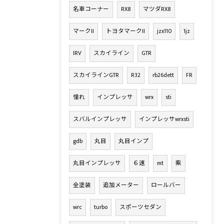
名車コーナー
RX8
マツダRX8
マークII
トヨタマークII
jzx110
1jz
IRV
スカイライン
GTR
スカイラインGTR
R32
rb26dett
FR
憧れ
インプレッサ
wrx
sti
スバルインプレッサ
インプレッサwrxsti
gdb
丸目
丸目インプ
丸目インプレッサ
６速
mt
紫
全塗装
追加メーター
ロールバー
wrc
turbo
スポーツセダン