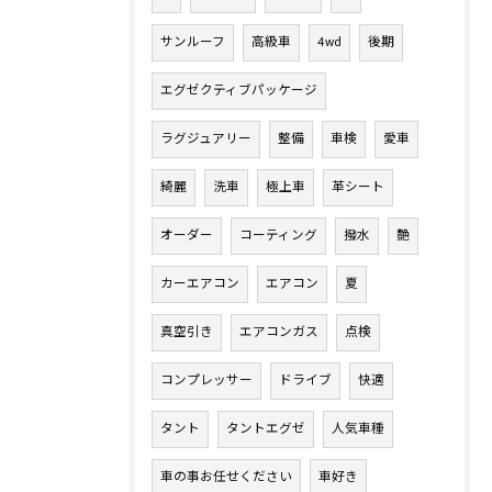
サンルーフ
高級車
4wd
後期
エグゼクティブパッケージ
ラグジュアリー
整備
車検
愛車
綺麗
洗車
極上車
革シート
オーダー
コーティング
撥水
艶
カーエアコン
エアコン
夏
真空引き
エアコンガス
点検
コンプレッサー
ドライブ
快適
タント
タントエグゼ
人気車種
車の事お任せください
車好き