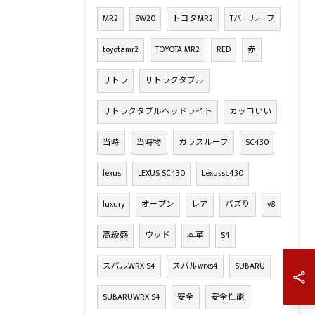
MR2
SW20
トヨタMR2
Tバールーフ
toyotamr2
TOYOTA MR2
RED
赤
リトラ
リトラクタブル
リトラクタブルヘッドライト
カッコいい
当時
当時物
ガラスルーフ
SC430
lexus
LEXUS SC430
Lexussc430
luxury
オープン
レア
バズり
v8
高級感
ウッド
本革
S4
スバルWRX S4
スバルwrxs4
SUBARU
SUBARUWRX S4
安全
安全性能