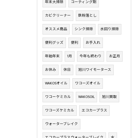
年末大掃除
コーティング剤
カビクリーナー
鉄粉落とし
オススメ商品
シンク掃除
水回り掃除
便利グッズ
便利
お手入れ
年始年末
1月
今年も終わり
お正月
お休み
休日
旭川ワイモータース
WAKOSオイル
ワコーズオイル
ワコーケミカル
WAKOSOIL
旭川買取
ワコーズケミカル
エコカープラス
ウォーターブレイク
エコカープラスウォーターブレイク
水