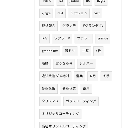
下取り
jzx
jzx100
110
1jzgte
2jzgte
r154
ミッション
5mt
載せ替え
グランデ
#グランデIRV
IR-V
ツアラーV
ツアラー
grande
grande IRV
即ドリ
二駆
4枚
高騰
買うなら今
シルバー
違法改造ダメ絶対
営業
12月
冬季
冬季休暇
冬季休業
正月
クリスマス
ガラスコーティング
オリジナルコーティング
当社オリジナルコーティング