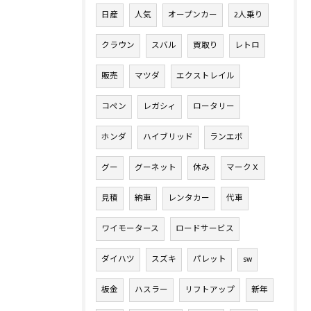
日産
人気
オープンカー
2人乗り
クラウン
スバル
買取り
レトロ
販売
マツダ
エクストレイル
コペン
レガシィ
ロータリー
ホンダ
ハイブリッド
ランエボ
グー
グーネット
休み
マークＸ
見積
納車
レンタカー
代車
ワイモータース
ロードサービス
ダイハツ
スズキ
パレット
sw
板金
ハスラー
リフトアップ
新年