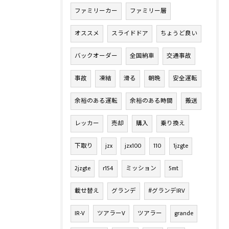
ファミリーカー
ファミリー層
オススメ
スライドドア
ちょうど良い
バックオーダー
全国納車
交通事故
事故
凍結
滑る
朝晩
安全運転
余裕のある運転
余裕のある時間
搬送
レッカー
売却
購入
乗り換え
下取り
jzx
jzx100
110
1jzgte
2jzgte
r154
ミッション
5mt
載せ替え
グランデ
#グランデIRV
IR-V
ツアラーV
ツアラー
grande