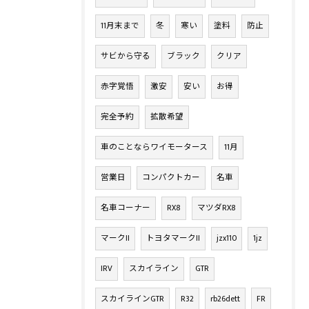
11月末まで
冬
寒い
塗料
防止
サビから守る
ブラック
クリア
赤字覚悟
激安
安い
お得
完全予約
拡散希望
車のことならワイモータース
11月
営業日
コンパクトカー
名車
名車コーナー
RX8
マツダRX8
マークII
トヨタマークII
jzx110
1jz
IRV
スカイライン
GTR
スカイラインGTR
R32
rb26dett
FR