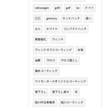
volkswagen
golfr
golf
vw
ドイツ
🇩🇪
germany
ホットハッチ
速い
大人
ホワイト
コンパクトハッチ
買取強化
ウィンド
ウィンドガラスコーティング
水垢
油膜
ウロコ
ウロコ落とし
撥水コーティング
ワイモータースオリジナルコーティング
雪下ろし
雪下ろし楽々
氷
旭川中古車販売
旭川コーティング