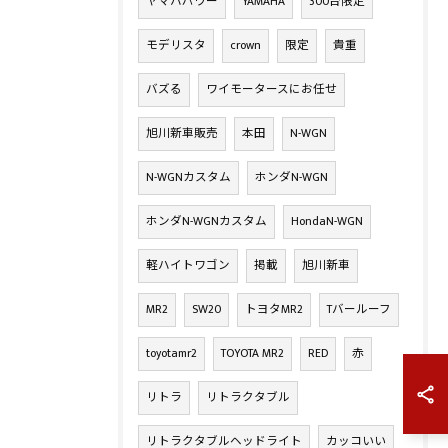
ヤマハパワー
YAMAHA
300台限定
モデリスタ
crown
限定
貴重
バズる
ワイモータースにお任せ
旭川新車販売
本田
N-WGN
N-WGNカスタム
ホンダN-WGN
ホンダN-WGNカスタム
HondaN-WGN
軽ハイトワゴン
掲載
旭川新車
MR2
SW20
トヨタMR2
Tバールーフ
toyotamr2
TOYOTA MR2
RED
赤
リトラ
リトラクタブル
リトラクタブルヘッドライト
カッコいい