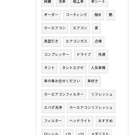
綺麗
洗車
極上車
革シート
オーダー
コーティング
撥水
艶
カーエアコン
エアコン
夏
真空引き
エアコンガス
点検
コンプレッサー
ドライブ
快適
タント
タントエグゼ
人気車種
車の事お任せください
車好き
カーエアコンフィルター
リフレッシュ
エバポ洗浄
カーエアコンリフレッシュ
フィルター
ヘッドライト
おすすめ
ローレル
c35
c33
メダリスト