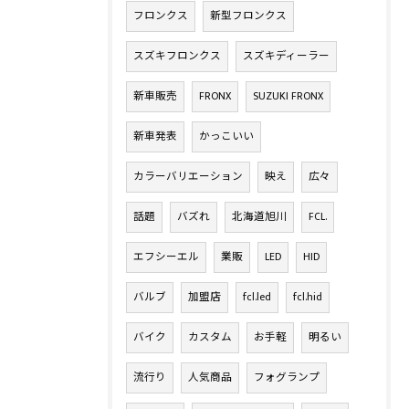
フロンクス
新型フロンクス
スズキフロンクス
スズキディーラー
新車販売
FRONX
SUZUKI FRONX
新車発表
かっこいい
カラーバリエーション
映え
広々
話題
バズれ
北海道旭川
FCL.
エフシーエル
業販
LED
HID
バルブ
加盟店
fcl.led
fcl.hid
バイク
カスタム
お手軽
明るい
流行り
人気商品
フォグランプ