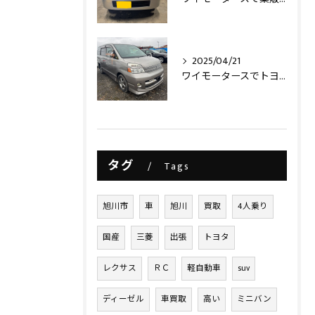
2025/04/21
ワイモータースでトヨタヴォクシー買取させて頂きました‼️
タグ
Tags
旭川市
車
旭川
買取
4人乗り
国産
三菱
出張
トヨタ
レクサス
ＲＣ
軽自動車
suv
ディーゼル
車買取
高い
ミニバン