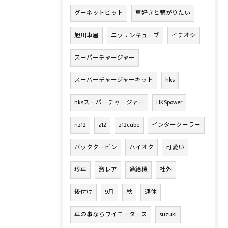
グーネットピット
車好きと繋がりたい
旭川車屋
ニッサンキューブ
イチオシ
スーパーチャージャー
スーパーチャージャーキット
hks
hksスーパーチャージャー
HKSpower
nz12
z12
z12cube
インタークーラー
バックタービン
ハイオク
可愛い
珍車
激レア
過給機
社外
後付け
9月
秋
連休
車の事ならワイモータース
suzuki