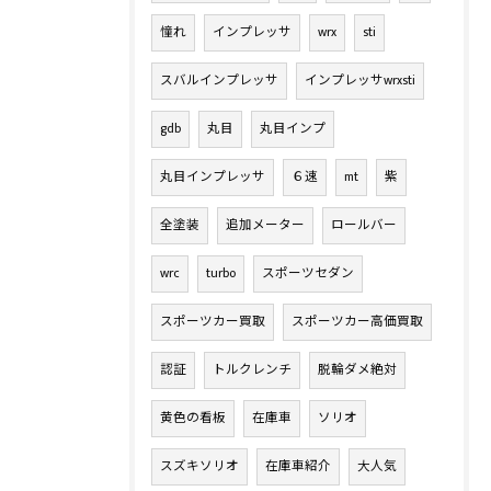
憧れ
インプレッサ
wrx
sti
スバルインプレッサ
インプレッサwrxsti
gdb
丸目
丸目インプ
丸目インプレッサ
６速
mt
紫
全塗装
追加メーター
ロールバー
wrc
turbo
スポーツセダン
スポーツカー買取
スポーツカー高価買取
認証
トルクレンチ
脱輪ダメ絶対
黄色の看板
在庫車
ソリオ
スズキソリオ
在庫車紹介
大人気