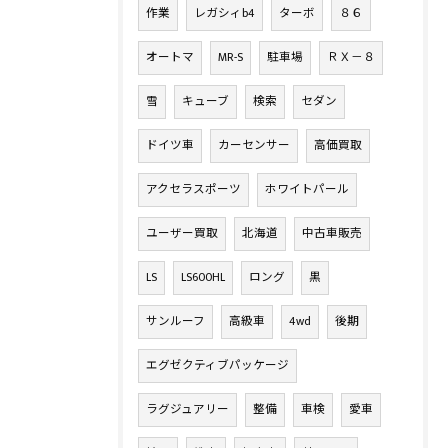
作業
レガシィb4
ターボ
８６
オートマ
MR-S
駐車場
ＲＸ－８
雪
キューブ
検索
セダン
ドイツ車
カーセンサー
高価買取
アクセラスポーツ
ホワイトパール
ユーザー買取
北海道
中古車販売
LS
LS600HL
ロング
黒
サンルーフ
高級車
4wd
後期
エグゼクティブパッケージ
ラグジュアリー
整備
車検
愛車