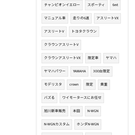
チャンピオンイエロー
スポーティ
6mt
マニュアル車
走りの6速
アスリートVX
アスリートV
トヨタクラウン
クラウンアスリートV
クラウンアスリートVX
限定車
ヤマハ
ヤマハパワー
YAMAHA
300台限定
モデリスタ
crown
限定
貴重
バズる
ワイモータースにお任せ
旭川新車販売
本田
N-WGN
N-WGNカスタム
ホンダN-WGN