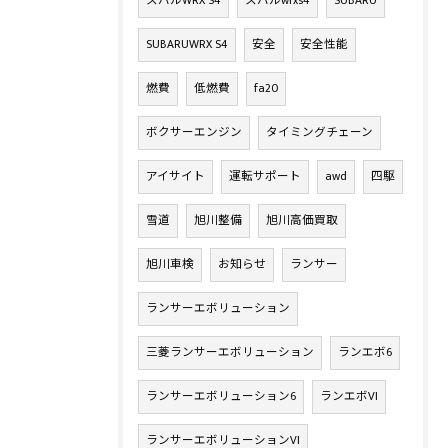
スバルWRX S4
スバルwrxs4
SUBARU
SUBARUWRX S4
安全
安全性能
燃費
低燃費
fa20
ボクサーエンジン
タイミングチェーン
アイサイト
運転サポート
awd
四駆
雪道
旭川整備
旭川高価買取
旭川車検
お知らせ
ランサー
ランサーエボリューション
三菱ランサーエボリューション
ランエボ6
ランサーエボリューション6
ランエボVI
ランサーエボリューションVI