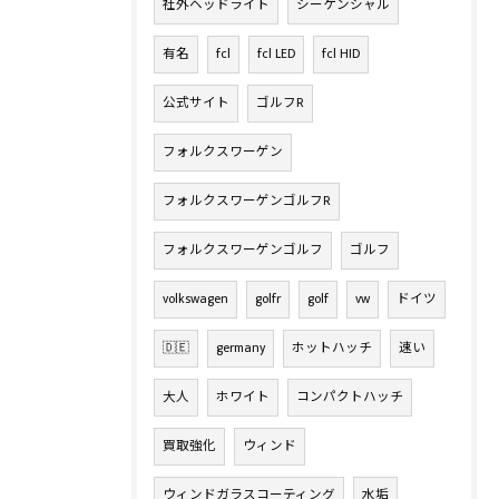
社外ヘッドライト
シーケンシャル
有名
fcl
fcl LED
fcl HID
公式サイト
ゴルフR
フォルクスワーゲン
フォルクスワーゲンゴルフR
フォルクスワーゲンゴルフ
ゴルフ
volkswagen
golfr
golf
vw
ドイツ
🇩🇪
germany
ホットハッチ
速い
大人
ホワイト
コンパクトハッチ
買取強化
ウィンド
ウィンドガラスコーティング
水垢