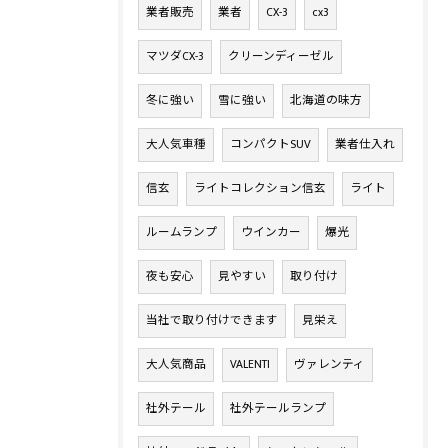
業者販売
業者
CX-3
cx3
マツダCX-3
クリーンディーゼル
冬に強い
雪に強い
北海道の味方
大人気車種
コンパクトSUV
業者仕入れ
信玄
ライトコレクション信玄
ライト
ルームランプ
ウインカー
爆光
夜も安心
見やすい
取り付け
当社で取り付けできます
見栄え
大人気商品
VALENTI
ヴァレンティ
社外テール
社外テールランプ