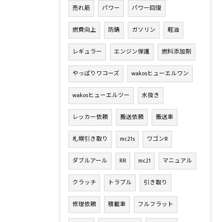
売れ筋
パワー
パワー回復
燃費向上
防錆
ガソリン
軽油
レギュラー
エンジン保護
燃料添加剤
やっぱりワコーズ
wakosヒューエルワン
wakosヒューエルツー
水抜き
レッカー依頼
搬送依頼
搬送車
札幌引き取り
mc21s
ワゴンR
ダブルアール
RR
mc21
マニュアル
クラッチ
トラブル
引き取り
修理依頼
積載車
フルフラット