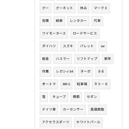
グー
グーネット
休み
マークＸ
見積
納車
レンタカー
代車
ワイモータース
ロードサービス
ダイハツ
スズキ
パレット
sw
板金
ハスラー
リフトアップ
新年
作業
レガシィb4
ターボ
８６
オートマ
MR-S
駐車場
ＲＸ－８
雪
キューブ
検索
セダン
ドイツ車
カーセンサー
高価買取
アクセラスポーツ
ホワイトパール