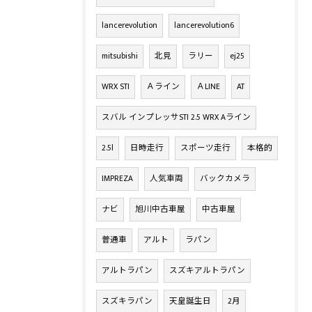
lancerevolution
lancerevolution6
mitsubishi
北見
ラリー
ej25
WRX STI
Ａライン
ＡLINE
AT
スバル インプレッサSTI 2.5 WRX Aライン
2.5l
日時走行
スポーツ走行
本格的
IMPREZA
人気車両
バックカメラ
ナビ
旭川中古車屋
中古車屋
普通車
アルト
ラパン
アルトラパン
スズキアルトラパン
スズキラパン
天皇誕生日
2月