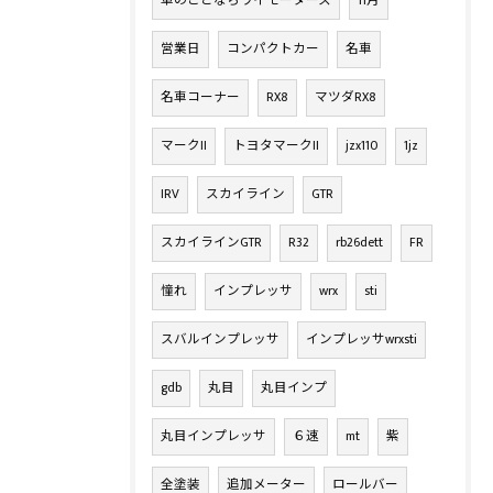
車のことならワイモータース
11月
営業日
コンパクトカー
名車
名車コーナー
RX8
マツダRX8
マークII
トヨタマークII
jzx110
1jz
IRV
スカイライン
GTR
スカイラインGTR
R32
rb26dett
FR
憧れ
インプレッサ
wrx
sti
スバルインプレッサ
インプレッサwrxsti
gdb
丸目
丸目インプ
丸目インプレッサ
６速
mt
紫
全塗装
追加メーター
ロールバー