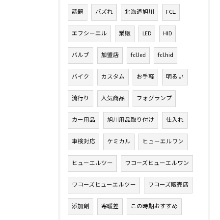
話題
バズれ
北海道旭川
FCL.
エフシーエル
業販
LED
HID
バルブ
加盟店
fcl.led
fcl.hid
バイク
カスタム
お手軽
明るい
流行り
人気商品
フォグランプ
カー用品
旭川用品取り付け
仕入れ
車検対応
ケミカル
ヒューエルワン
ヒューエルツー
ワコーズヒューエルワン
ワコーズヒューエルツー
ワコーズ販売店
添加剤
寒暖差
この時期おすすめ