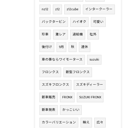
nz12
z12
z12cube
インタークーラー
バックタービン
ハイオク
可愛い
珍車
激レア
過給機
社外
後付け
9月
秋
連休
車の事ならワイモータース
suzuki
フロンクス
新型フロンクス
スズキフロンクス
スズキディーラー
新車販売
FRONX
SUZUKI FRONX
新車発表
かっこいい
カラーバリエーション
映え
広々