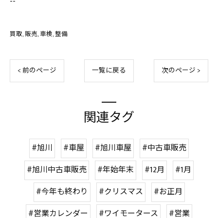
--
買取
販売
車検
整備
< 前のページ
一覧に戻る
次のページ >
関連タグ
#旭川
#車屋
#旭川車屋
#中古車販売
#旭川中古車販売
#年始年末
#12月
#1月
#今年も終わり
#クリスマス
#お正月
#営業カレンダー
#ワイモータース
#営業