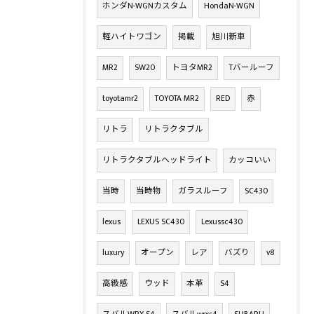
ホンダN-WGNカスタム
HondaN-WGN
軽ハイトワゴン
掲載
旭川新車
MR2
SW20
トヨタMR2
Tバールーフ
toyotamr2
TOYOTA MR2
RED
赤
リトラ
リトラクタブル
リトラクタブルヘッドライト
カッコいい
当時
当時物
ガラスルーフ
SC430
lexus
LEXUS SC430
Lexussc430
luxury
オープン
レア
バズり
v8
高級感
ウッド
本革
S4