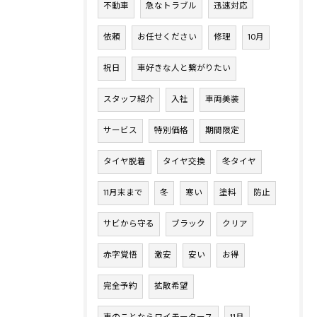
不動車
急なトラブル
迅速対応
依頼
お任せください
修理
10月
祝日
車好きな人と繋がりたい
スタッフ紹介
入社
車両美装
サービス
特別価格
期間限定
タイヤ脱着
タイヤ交換
冬タイヤ
11月末まで
冬
寒い
塗料
防止
サビから守る
ブラック
クリア
赤字覚悟
激安
安い
お得
完全予約
拡散希望