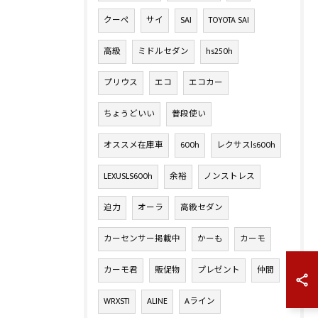
クーペ
サイ
SAI
TOYOTA SAI
高級
ミドルセダン
hs250h
プリウス
エコ
エコカー
ちょうどいい
普段使い
オススメ在庫車
600h
レクサスls600h
LEXUSLS600h
余裕
ノンストレス
迫力
オーラ
高級セダン
カーセンサー掲載中
かーも
カーモ
カーモ君
販促物
プレゼント
仲間
WRXSTI
ALINE
Aライン