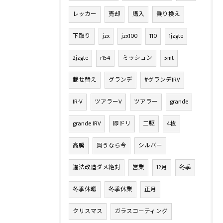
レッカー
売却
購入
乗り換え
下取り
jzx
jzx100
110
1jzgte
2jzgte
r154
ミッション
5mt
載せ替え
グランデ
#グランデIRV
IR-V
ツアラーV
ツアラー
grande
grande IRV
即ドリ
二駆
4枚
高騰
買うなら今
シルバー
違法改造ダメ絶対
営業
12月
冬季
冬季休暇
冬季休業
正月
クリスマス
ガラスコーティング