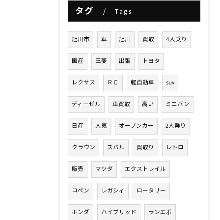
タグ
Tags
旭川市
車
旭川
買取
4人乗り
国産
三菱
出張
トヨタ
レクサス
ＲＣ
軽自動車
suv
ディーゼル
車買取
高い
ミニバン
日産
人気
オープンカー
2人乗り
クラウン
スバル
買取り
レトロ
販売
マツダ
エクストレイル
コペン
レガシィ
ロータリー
ホンダ
ハイブリッド
ランエボ