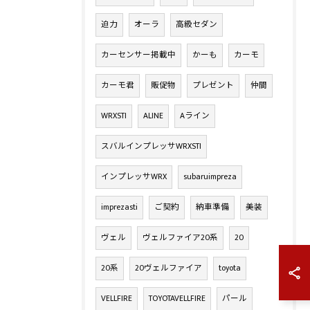
迫力
オーラ
高級セダン
カーセンサー掲載中
かーも
カーモ
カーモ君
販促物
プレゼント
仲間
WRXSTI
ALINE
Aライン
スバルインプレッサWRXSTI
インプレッサWRX
subaruimpreza
imprezasti
ご契約
納車準備
美装
ヴェル
ヴェルファイア20系
20
20系
20ヴェルファイア
toyota
VELLFIRE
TOYOTAVELLFIRE
パール