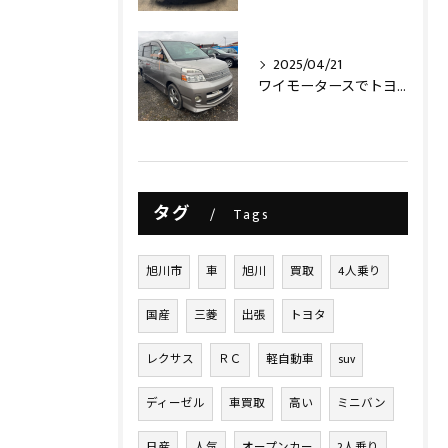
2025/04/21
ワイモータースでトヨタヴォクシー買取させて頂きました‼️
タグ
Tags
旭川市
車
旭川
買取
4人乗り
国産
三菱
出張
トヨタ
レクサス
ＲＣ
軽自動車
suv
ディーゼル
車買取
高い
ミニバン
日産
人気
オープンカー
2人乗り