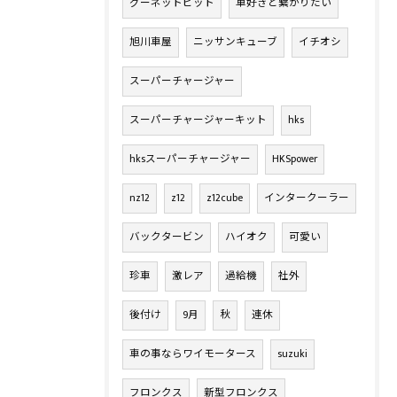
グーネットピット
車好きと繋がりたい
旭川車屋
ニッサンキューブ
イチオシ
スーパーチャージャー
スーパーチャージャーキット
hks
hksスーパーチャージャー
HKSpower
nz12
z12
z12cube
インタークーラー
バックタービン
ハイオク
可愛い
珍車
激レア
過給機
社外
後付け
9月
秋
連休
車の事ならワイモータース
suzuki
フロンクス
新型フロンクス