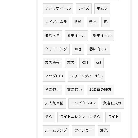
アルミホイール
レイズ
ホムラ
レイズホムラ
鉄粉
汚れ
泥
徹底洗車
夏ホイール
冬ホイール
クリーニング
輝き
春に向けて
業者販売
業者
CX-3
cx3
マツダCX-3
クリーンディーゼル
冬に強い
雪に強い
北海道の味方
大人気車種
コンパクトSUV
業者仕入れ
信玄
ライトコレクション信玄
ライト
ルームランプ
ウインカー
爆光