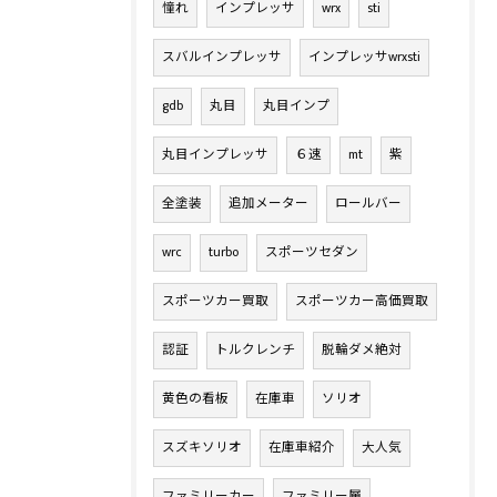
憧れ
インプレッサ
wrx
sti
スバルインプレッサ
インプレッサwrxsti
gdb
丸目
丸目インプ
丸目インプレッサ
６速
mt
紫
全塗装
追加メーター
ロールバー
wrc
turbo
スポーツセダン
スポーツカー買取
スポーツカー高価買取
認証
トルクレンチ
脱輪ダメ絶対
黄色の看板
在庫車
ソリオ
スズキソリオ
在庫車紹介
大人気
ファミリーカー
ファミリー層