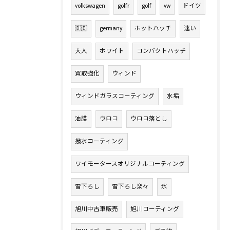
volkswagen
golfr
golf
vw
ドイツ
🇩🇪
germany
ホットハッチ
速い
大人
ホワイト
コンパクトハッチ
買取強化
ウィンド
ウィンドガラスコーティング
水垢
油膜
ウロコ
ウロコ落とし
撥水コーティング
ワイモータースオリジナルコーティング
雪下ろし
雪下ろし楽々
氷
旭川中古車販売
旭川コーティング