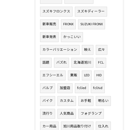
スズキフロンクス
スズキディーラー
新車販売
FRONX
SUZUKI FRONX
新車発表
かっこいい
カラーバリエーション
映え
広々
話題
バズれ
北海道旭川
FCL.
エフシーエル
業販
LED
HID
バルブ
加盟店
fcl.led
fcl.hid
バイク
カスタム
お手軽
明るい
流行り
人気商品
フォグランプ
カー用品
旭川用品取り付け
仕入れ