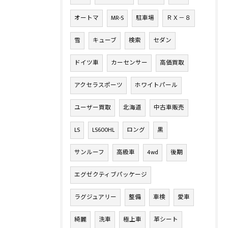
オートマ
MR-S
駐車場
ＲＸ－８
雪
キューブ
検索
セダン
ドイツ車
カーセンサー
高価買取
アクセラスポーツ
ホワイトパール
ユーザー買取
北海道
中古車販売
LS
LS600HL
ロング
黒
サンルーフ
高級車
4wd
後期
エグゼクティブパッケージ
ラグジュアリー
整備
車検
愛車
綺麗
洗車
極上車
革シート