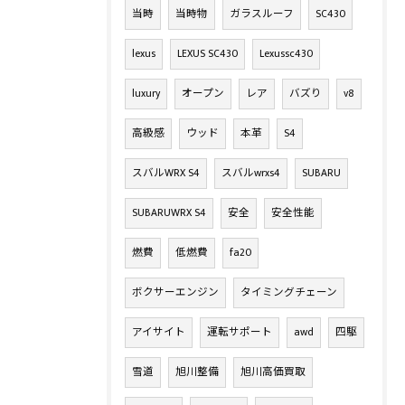
当時
当時物
ガラスルーフ
SC430
lexus
LEXUS SC430
Lexussc430
luxury
オープン
レア
バズり
v8
高級感
ウッド
本革
S4
スバルWRX S4
スバルwrxs4
SUBARU
SUBARUWRX S4
安全
安全性能
燃費
低燃費
fa20
ボクサーエンジン
タイミングチェーン
アイサイト
運転サポート
awd
四駆
雪道
旭川整備
旭川高価買取