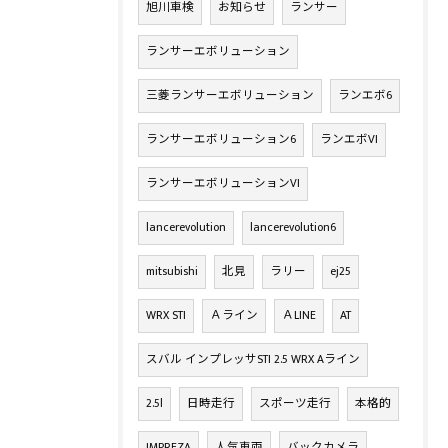
旭川車検
お知らせ
ランサー
ランサーエボリューション
三菱ランサーエボリューション
ランエボ6
ランサーエボリューション6
ランエボVI
ランサーエボリューションVI
lancerevolution
lancerevolution6
mitsubishi
北見
ラリー
ej25
WRX STI
Ａライン
ＡLINE
AT
スバル インプレッサSTI 2.5 WRX Aライン
2.5l
日時走行
スポーツ走行
本格的
IMPREZA
人気車両
バックカメラ