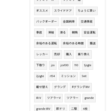
オススメ
スライドドア
ちょうど良い
バックオーダー
全国納車
交通事故
事故
凍結
滑る
朝晩
安全運転
余裕のある運転
余裕のある時間
搬送
レッカー
売却
購入
乗り換え
下取り
jzx
jzx100
110
1jzgte
2jzgte
r154
ミッション
5mt
載せ替え
グランデ
#グランデIRV
IR-V
ツアラーV
ツアラー
grande
grande IRV
即ドリ
二駆
4枚