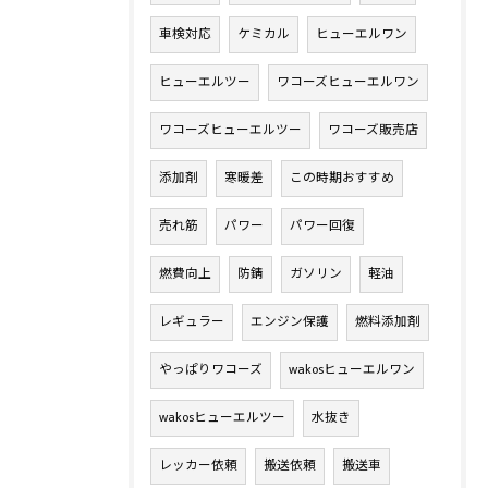
車検対応
ケミカル
ヒューエルワン
ヒューエルツー
ワコーズヒューエルワン
ワコーズヒューエルツー
ワコーズ販売店
添加剤
寒暖差
この時期おすすめ
売れ筋
パワー
パワー回復
燃費向上
防錆
ガソリン
軽油
レギュラー
エンジン保護
燃料添加剤
やっぱりワコーズ
wakosヒューエルワン
wakosヒューエルツー
水抜き
レッカー依頼
搬送依頼
搬送車