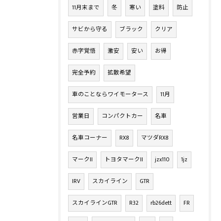
11月末まで
冬
寒い
塗料
防止
サビから守る
ブラック
クリア
赤字覚悟
激安
安い
お得
完全予約
拡散希望
車のことならワイモータース
11月
営業日
コンパクトカー
名車
名車コーナー
RX8
マツダRX8
マークII
トヨタマークII
jzx110
1jz
IRV
スカイライン
GTR
スカイラインGTR
R32
rb26dett
FR