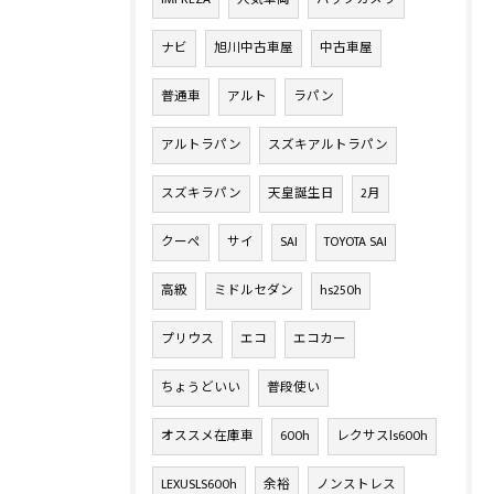
ナビ
旭川中古車屋
中古車屋
普通車
アルト
ラパン
アルトラパン
スズキアルトラパン
スズキラパン
天皇誕生日
2月
クーペ
サイ
SAI
TOYOTA SAI
高級
ミドルセダン
hs250h
プリウス
エコ
エコカー
ちょうどいい
普段使い
オススメ在庫車
600h
レクサスls600h
LEXUSLS600h
余裕
ノンストレス