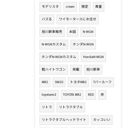
モデリスタ
crown
限定
貴重
バズる
ワイモータースにお任せ
旭川新車販売
本田
N-WGN
N-WGNカスタム
ホンダN-WGN
ホンダN-WGNカスタム
HondaN-WGN
軽ハイトワゴン
掲載
旭川新車
MR2
SW20
トヨタMR2
Tバールーフ
toyotamr2
TOYOTA MR2
RED
赤
リトラ
リトラクタブル
リトラクタブルヘッドライト
カッコいい