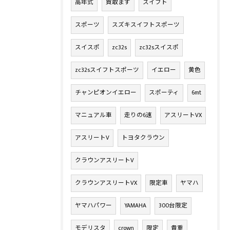
高年式
買取ます
スイフト
スポーツ
スズキスイフトスポーツ
スイスポ
zc32s
zc32sスイスポ
zc32sスイフトスポーツ
イエロー
黄色
チャンピオンイエロー
スポーティ
6mt
マニュアル車
走りの6速
アスリートVX
アスリートV
トヨタクラウン
クラウンアスリートV
クラウンアスリートVX
限定車
ヤマハ
ヤマハパワー
YAMAHA
300台限定
モデリスタ
crown
限定
貴重