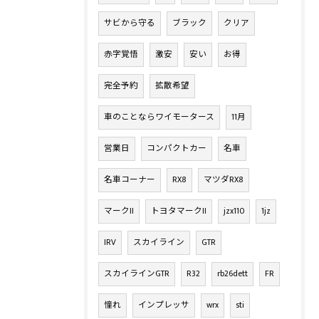
サビから守る
ブラック
クリア
赤字覚悟
激安
安い
お得
完全予約
拡散希望
車のことならワイモータース
11月
営業日
コンパクトカー
名車
名車コーナー
RX8
マツダRX8
マークII
トヨタマークII
jzx110
1jz
IRV
スカイライン
GTR
スカイラインGTR
R32
rb26dett
FR
憧れ
インプレッサ
wrx
sti