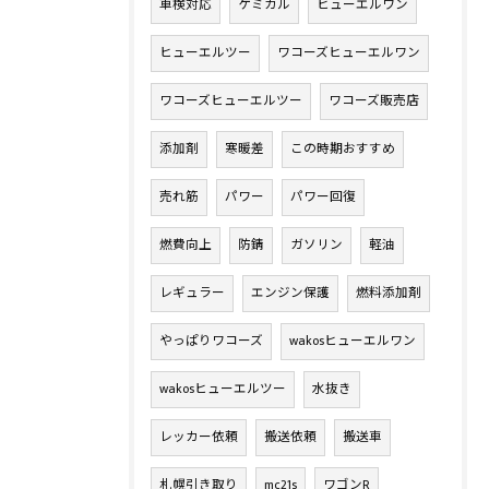
車検対応
ケミカル
ヒューエルワン
ヒューエルツー
ワコーズヒューエルワン
ワコーズヒューエルツー
ワコーズ販売店
添加剤
寒暖差
この時期おすすめ
売れ筋
パワー
パワー回復
燃費向上
防錆
ガソリン
軽油
レギュラー
エンジン保護
燃料添加剤
やっぱりワコーズ
wakosヒューエルワン
wakosヒューエルツー
水抜き
レッカー依頼
搬送依頼
搬送車
札幌引き取り
mc21s
ワゴンR