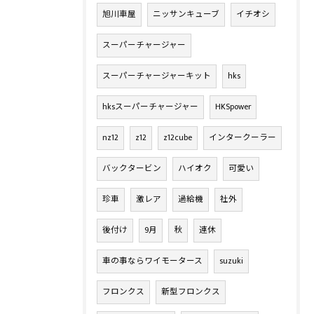
旭川車屋
ニッサンキューブ
イチオシ
スーパーチャージャー
スーパーチャージャーキット
hks
hksスーパーチャージャー
HKSpower
nz12
z12
z12cube
インタークーラー
バックタービン
ハイオク
可愛い
珍車
激レア
過給機
社外
後付け
9月
秋
連休
車の事ならワイモータース
suzuki
フロンクス
新型フロンクス