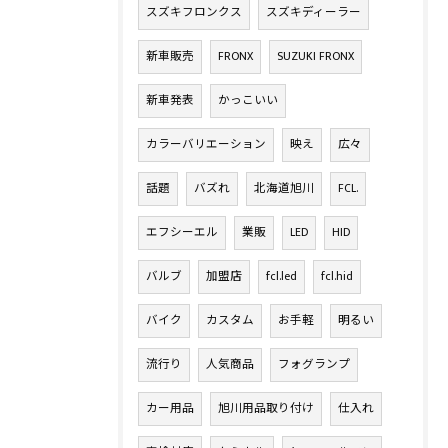
スズキフロンクス
スズキディーラー
新車販売
FRONX
SUZUKI FRONX
新車発表
かっこいい
カラーバリエーション
映え
広々
話題
バズれ
北海道旭川
FCL.
エフシーエル
業販
LED
HID
バルブ
加盟店
fcl.led
fcl.hid
バイク
カスタム
お手軽
明るい
流行り
人気商品
フォグランプ
カー用品
旭川用品取り付け
仕入れ