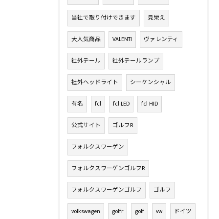
当社で取り付けできます
見栄え
大人気商品
VALENTI
ヴァレンティ
社外テール
社外テールランプ
社外ヘッドライト
シーケンシャル
有名
fcl
fcl LED
fcl HID
公式サイト
ゴルフR
フォルクスワーゲン
フォルクスワーゲンゴルフR
フォルクスワーゲンゴルフ
ゴルフ
volkswagen
golfr
golf
vw
ドイツ