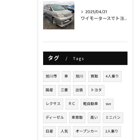
2025/04/21
ワイモータースでトヨタヴォクシー買取させて頂きました‼️
タグ
Tags
旭川市
車
旭川
買取
4人乗り
国産
三菱
出張
トヨタ
レクサス
ＲＣ
軽自動車
suv
ディーゼル
車買取
高い
ミニバン
日産
人気
オープンカー
2人乗り