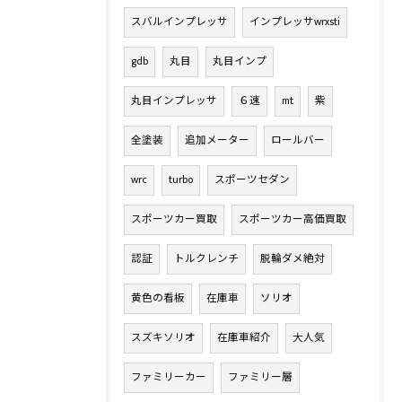
スバルインプレッサ
インプレッサwrxsti
gdb
丸目
丸目インプ
丸目インプレッサ
６速
mt
紫
全塗装
追加メーター
ロールバー
wrc
turbo
スポーツセダン
スポーツカー買取
スポーツカー高価買取
認証
トルクレンチ
脱輪ダメ絶対
黄色の看板
在庫車
ソリオ
スズキソリオ
在庫車紹介
大人気
ファミリーカー
ファミリー層