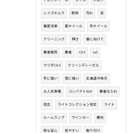
アルミホイール
レイズ
ホムラ
レイズホムラ
鉄粉
汚れ
泥
徹底洗車
夏ホイール
冬ホイール
クリーニング
輝き
春に向けて
業者販売
業者
CX-3
cx3
マツダCX-3
クリーンディーゼル
冬に強い
雪に強い
北海道の味方
大人気車種
コンパクトSUV
業者仕入れ
信玄
ライトコレクション信玄
ライト
ルームランプ
ウインカー
爆光
夜も安心
見やすい
取り付け