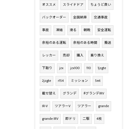
オススメ
スライドドア
ちょうど良い
バックオーダー
全国納車
交通事故
事故
凍結
滑る
朝晩
安全運転
余裕のある運転
余裕のある時間
搬送
レッカー
売却
購入
乗り換え
下取り
jzx
jzx100
110
1jzgte
2jzgte
r154
ミッション
5mt
載せ替え
グランデ
#グランデIRV
IR-V
ツアラーV
ツアラー
grande
grande IRV
即ドリ
二駆
4枚