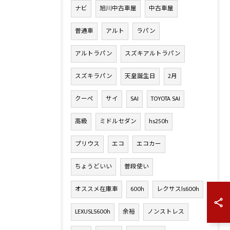
ナビ
旭川中古車屋
中古車屋
普通車
アルト
ラパン
アルトラパン
スズキアルトラパン
スズキラパン
天皇誕生日
2月
クーペ
サイ
SAI
TOYOTA SAI
高級
ミドルセダン
hs250h
プリウス
エコ
エコカー
ちょうどいい
普段使い
オススメ在庫車
600h
レクサスls600h
LEXUSLS600h
余裕
ノンストレス