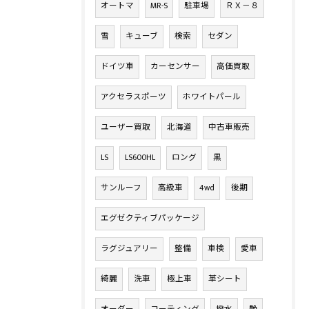
オートマ
MR-S
駐車場
ＲＸ－８
雪
キューブ
検索
セダン
ドイツ車
カーセンサー
高価買取
アクセラスポーツ
ホワイトパール
ユーザー買取
北海道
中古車販売
LS
LS600HL
ロング
黒
サンルーフ
高級車
4wd
後期
エグゼクティブパッケージ
ラグジュアリー
整備
車検
愛車
綺麗
洗車
極上車
革シート