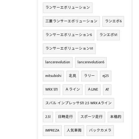
ランサーエボリューション
三菱ランサーエボリューション
ランエボ6
ランサーエボリューション6
ランエボVI
ランサーエボリューションVI
lancerevolution
lancerevolution6
mitsubishi
北見
ラリー
ej25
WRX STI
Ａライン
ＡLINE
AT
スバル インプレッサSTI 2.5 WRX Aライン
2.5l
日時走行
スポーツ走行
本格的
IMPREZA
人気車両
バックカメラ