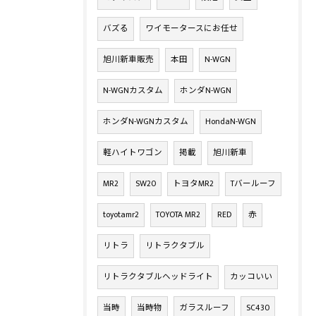
バズる
ワイモータースにお任せ
旭川新車販売
本田
N-WGN
N-WGNカスタム
ホンダN-WGN
ホンダN-WGNカスタム
HondaN-WGN
軽ハイトワゴン
掲載
旭川新車
MR2
SW20
トヨタMR2
Tバールーフ
toyotamr2
TOYOTA MR2
RED
赤
リトラ
リトラクタブル
リトラクタブルヘッドライト
カッコいい
当時
当時物
ガラスルーフ
SC430