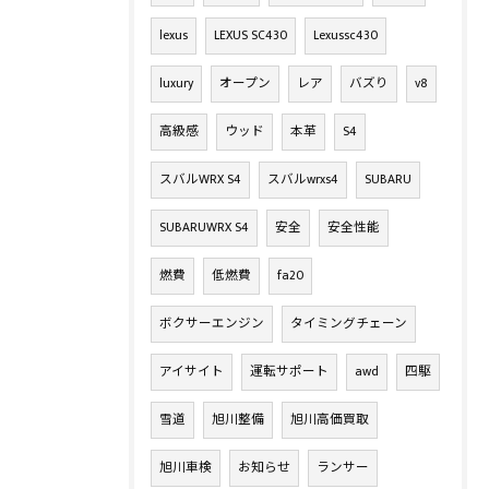
lexus
LEXUS SC430
Lexussc430
luxury
オープン
レア
バズり
v8
高級感
ウッド
本革
S4
スバルWRX S4
スバルwrxs4
SUBARU
SUBARUWRX S4
安全
安全性能
燃費
低燃費
fa20
ボクサーエンジン
タイミングチェーン
アイサイト
運転サポート
awd
四駆
雪道
旭川整備
旭川高価買取
旭川車検
お知らせ
ランサー