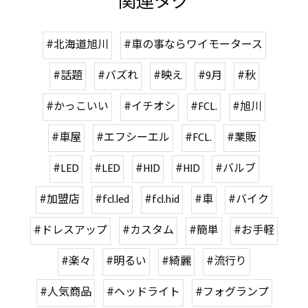
関連タグ
#北海道旭川
#車の事ならワイモータース
#話題
#バズれ
#映え
#9月
#秋
#かっこいい
#イチオシ
#FCL.
#旭川
#車屋
#エフシーエル
#FCL.
#業販
#LED
#LED
#HID
#HID
#バルブ
#加盟店
#fcl.led
#fcl.hid
#車
#バイク
#ドレスアップ
#カスタム
#簡単
#お手軽
#楽々
#明るい
#綺麗
#流行り
#人気商品
#ヘッドライト
#フォグランプ