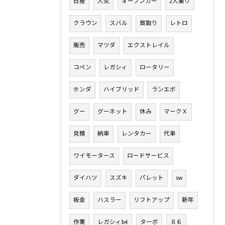
日産
人気
オープンカー
2人乗り
クラウン
スバル
買取り
レトロ
販売
マツダ
エクストレイル
コペン
レガシィ
ロータリー
ホンダ
ハイブリッド
ランエボ
グー
グーネット
休み
マークＸ
見積
納車
レンタカー
代車
ワイモータース
ロードサービス
ダイハツ
スズキ
パレット
sw
板金
ハスラー
リフトアップ
新年
作業
レガシィb4
ターボ
８６