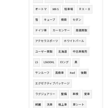
オートマ
MR-S
駐車場
ＲＸ－８
雪
キューブ
検索
セダン
ドイツ車
カーセンサー
高価買取
アクセラスポーツ
ホワイトパール
ユーザー買取
北海道
中古車販売
LS
LS600HL
ロング
黒
サンルーフ
高級車
4wd
後期
エグゼクティブパッケージ
ラグジュアリー
整備
車検
愛車
綺麗
洗車
極上車
革シート