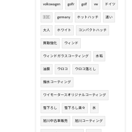
volkswagen
golfr
golf
vw
ドイツ
🇩🇪
germany
ホットハッチ
速い
大人
ホワイト
コンパクトハッチ
買取強化
ウィンド
ウィンドガラスコーティング
水垢
油膜
ウロコ
ウロコ落とし
撥水コーティング
ワイモータースオリジナルコーティング
雪下ろし
雪下ろし楽々
氷
旭川中古車販売
旭川コーティング