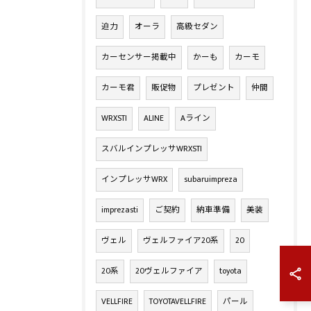
迫力
オーラ
高級セダン
カーセンサー掲載中
かーも
カーモ
カーモ君
販促物
プレゼント
仲間
WRXSTI
ALINE
Aライン
スバルインプレッサWRXSTI
インプレッサWRX
subaruimpreza
imprezasti
ご契約
納車準備
美装
ヴェル
ヴェルファイア20系
20
20系
20ヴェルファイア
toyota
VELLFIRE
TOYOTAVELLFIRE
パール