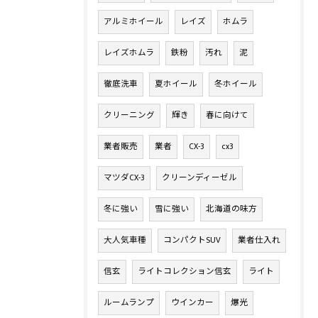
アルミホイール
レイズ
ホムラ
レイズホムラ
鉄粉
汚れ
泥
徹底洗車
夏ホイール
冬ホイール
クリーニング
輝き
春に向けて
業者販売
業者
CX-3
cx3
マツダCX-3
クリーンディーゼル
冬に強い
雪に強い
北海道の味方
大人気車種
コンパクトSUV
業者仕入れ
信玄
ライトコレクション信玄
ライト
ルームランプ
ウインカー
爆光