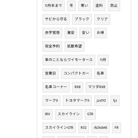
11月末まで
冬
寒い
塗料
防止
サビから守る
ブラック
クリア
赤字覚悟
激安
安い
お得
完全予約
拡散希望
車のことならワイモータース
11月
営業日
コンパクトカー
名車
名車コーナー
RX8
マツダRX8
マークII
トヨタマークII
jzx110
1jz
IRV
スカイライン
GTR
スカイラインGTR
R32
rb26dett
FR