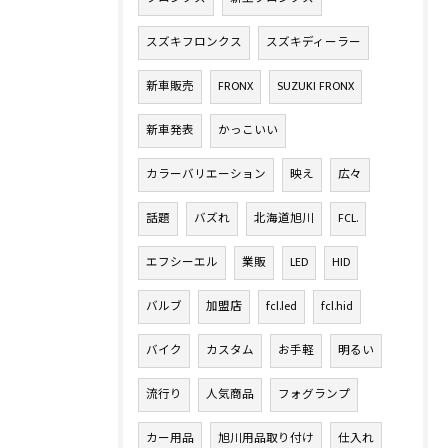
スズキフロンクス
スズキディーラー
新車販売
FRONX
SUZUKI FRONX
新車発表
かっこいい
カラーバリエーション
映え
広々
話題
バズれ
北海道旭川
FCL.
エフシーエル
業販
LED
HID
バルブ
加盟店
fcl.led
fcl.hid
バイク
カスタム
お手軽
明るい
流行り
人気商品
フォグランプ
カー用品
旭川用品取り付け
仕入れ