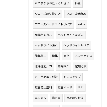
車の事ならお任せください
料金
ワコーズ取り扱い店
ワコーズ新商品
ワコーズヘッドライトリペア
wakos
和光ケミカル
ヘッドライト黄ばみ
ヘッドライト汚れ
ヘッドライトリペア
簡単施工
簡単
楽々
メンテナンス
北海道旭川市
商品紹介
定期点検
カー用品取り付け
ドレスアップ
塩害防止塗料
塩害ガード
サビ
エンカル
塩カル
用品取り付け