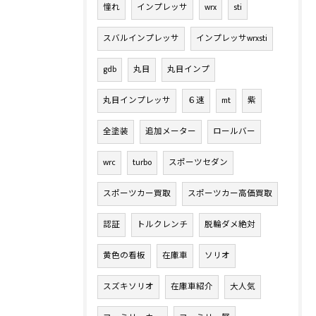
憧れ
インプレッサ
wrx
sti
スバルインプレッサ
インプレッサwrxsti
gdb
丸目
丸目インプ
丸目インプレッサ
６速
mt
紫
全塗装
追加メーター
ロールバー
wrc
turbo
スポーツセダン
スポーツカー買取
スポーツカー高価買取
認証
トルクレンチ
脱輪ダメ絶対
黄色の看板
在庫車
ソリオ
スズキソリオ
在庫車紹介
大人気