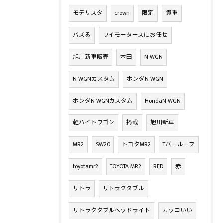
モデリスタ
crown
限定
貴重
バズる
ワイモータースにお任せ
旭川新車販売
本田
N-WGN
N-WGNカスタム
ホンダN-WGN
ホンダN-WGNカスタム
HondaN-WGN
軽ハイトワゴン
掲載
旭川新車
MR2
SW20
トヨタMR2
Tバールーフ
toyotamr2
TOYOTA MR2
RED
赤
リトラ
リトラクタブル
リトラクタブルヘッドライト
カッコいい