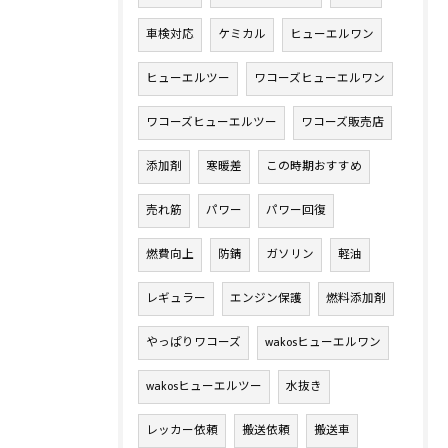
車検対応
ケミカル
ヒューエルワン
ヒューエルツー
ワコーズヒューエルワン
ワコーズヒューエルツー
ワコーズ販売店
添加剤
寒暖差
この時期おすすめ
売れ筋
パワー
パワー回復
燃費向上
防錆
ガソリン
軽油
レギュラー
エンジン保護
燃料添加剤
やっぱりワコーズ
wakosヒューエルワン
wakosヒューエルツー
水抜き
レッカー依頼
搬送依頼
搬送車