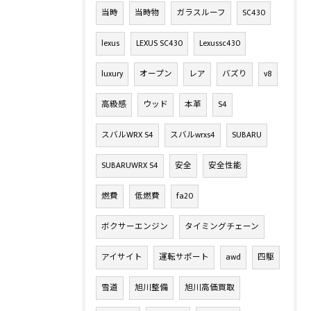
当時
当時物
ガラスルーフ
SC430
lexus
LEXUS SC430
Lexussc430
luxury
オープン
レア
バズり
v8
高級感
ウッド
本革
S4
スバルWRX S4
スバルwrxs4
SUBARU
SUBARUWRX S4
安全
安全性能
燃費
低燃費
fa20
ボクサーエンジン
タイミングチェーン
アイサイト
運転サポート
awd
四駆
雪道
旭川整備
旭川高価買取