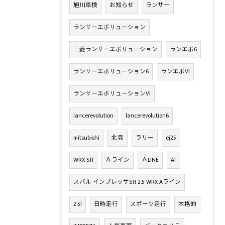
旭川車検
お知らせ
ランサー
ランサーエボリューション
三菱ランサーエボリューション
ランエボ6
ランサーエボリューション6
ランエボVI
ランサーエボリューションVI
lancerevolution
lancerevolution6
mitsubishi
北見
ラリー
ej25
WRX STI
Ａライン
ＡLINE
AT
スバル インプレッサSTI 2.5 WRX Aライン
2.5l
日時走行
スポーツ走行
本格的