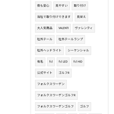
夜も安心
見やすい
取り付け
当社で取り付けできます
見栄え
大人気商品
VALENTI
ヴァレンティ
社外テール
社外テールランプ
社外ヘッドライト
シーケンシャル
有名
fcl
fcl LED
fcl HID
公式サイト
ゴルフR
フォルクスワーゲン
フォルクスワーゲンゴルフR
フォルクスワーゲンゴルフ
ゴルフ