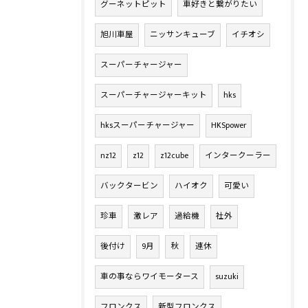
グーネットピット
車好きと繋がりたい
旭川車屋
ニッサンキューブ
イチオシ
スーパーチャージャー
スーパーチャージャーキット
hks
hksスーパーチャージャー
HKSpower
nz12
z12
z12cube
インタークーラー
バックタービン
ハイオク
可愛い
珍車
激レア
過給機
社外
後付け
9月
秋
連休
車の事ならワイモータース
suzuki
フロンクス
新型フロンクス