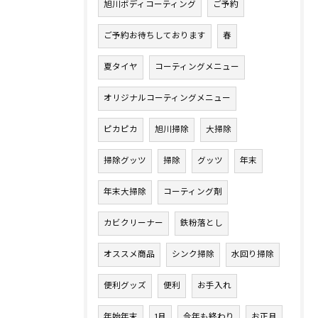
旭川ボディコーティング
ご予約
ご予約お待ちしております
春
夏タイヤ
コーティングメニュー
オリジナルコーティングメニュー
ピカピカ
旭川掃除
大掃除
掃除グッツ
掃除
グッツ
年末
年末大掃除
コーティング剤
カビクリーナー
鉄粉落とし
オススメ商品
シンク掃除
水回り掃除
便利グッズ
便利
お手入れ
年始年末
1月
今年も終わり
お正月