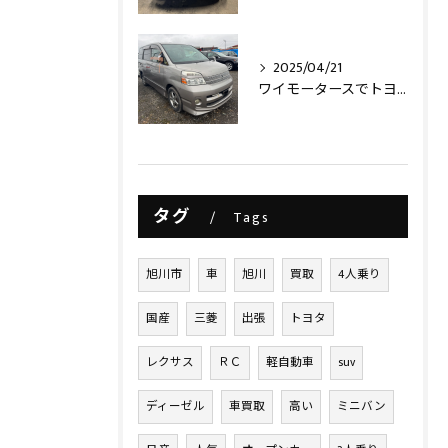
2025/04/21
ワイモータースでトヨタヴォクシー買取させて頂きました‼️
タグ
Tags
旭川市
車
旭川
買取
4人乗り
国産
三菱
出張
トヨタ
レクサス
ＲＣ
軽自動車
suv
ディーゼル
車買取
高い
ミニバン