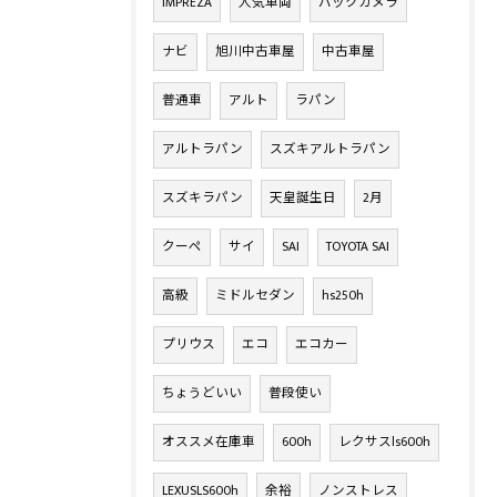
IMPREZA
人気車両
バックカメラ
ナビ
旭川中古車屋
中古車屋
普通車
アルト
ラパン
アルトラパン
スズキアルトラパン
スズキラパン
天皇誕生日
2月
クーペ
サイ
SAI
TOYOTA SAI
高級
ミドルセダン
hs250h
プリウス
エコ
エコカー
ちょうどいい
普段使い
オススメ在庫車
600h
レクサスls600h
LEXUSLS600h
余裕
ノンストレス