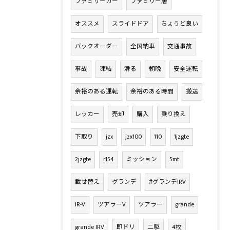
ファミリーカー
ファミリー層
オススメ
スライドドア
ちょうど良い
バックオーダー
全国納車
交通事故
事故
凍結
滑る
朝晩
安全運転
余裕のある運転
余裕のある時間
搬送
レッカー
売却
購入
乗り換え
下取り
jzx
jzx100
110
1jzgte
2jzgte
r154
ミッション
5mt
載せ替え
グランデ
#グランデIRV
IR-V
ツアラーV
ツアラー
grande
grande IRV
即ドリ
二駆
4枚