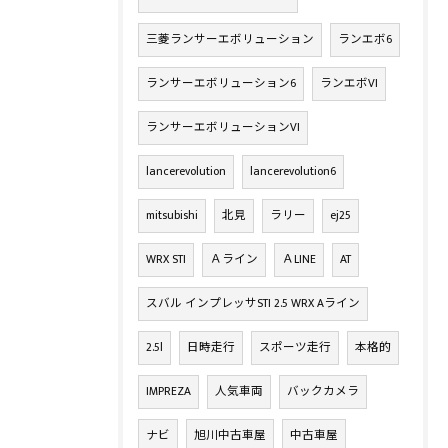
三菱ランサーエボリューション
ランエボ6
ランサーエボリューション6
ランエボVI
ランサーエボリューションVI
lancerevolution
lancerevolution6
mitsubishi
北見
ラリー
ej25
WRX STI
Ａライン
ＡLINE
AT
スバル インプレッサSTI 2.5 WRX Aライン
2.5l
日時走行
スポーツ走行
本格的
IMPREZA
人気車両
バックカメラ
ナビ
旭川中古車屋
中古車屋