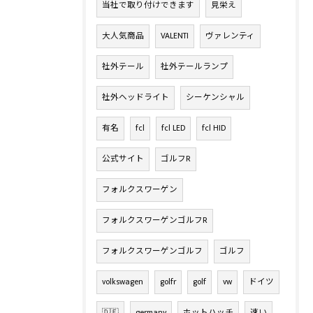
当社で取り付けできます
見栄え
大人気商品
VALENTI
ヴァレンティ
社外テール
社外テールランプ
社外ヘッドライト
シーケンシャル
有名
fcl
fcl LED
fcl HID
公式サイト
ゴルフR
フォルクスワーゲン
フォルクスワーゲンゴルフR
フォルクスワーゲンゴルフ
ゴルフ
volkswagen
golfr
golf
vw
ドイツ
🇩🇪
germany
ホットハッチ
速い