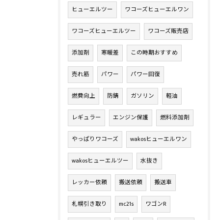
ヒューエルツー
ワコーズヒューエルワン
ワコーズヒューエルツー
ワコーズ販売店
添加剤
寒暖差
この時期おすすめ
売れ筋
パワー
パワー回復
燃費向上
防錆
ガソリン
軽油
レギュラー
エンジン保護
燃料添加剤
やっぱりワコーズ
wakosヒューエルワン
wakosヒューエルツー
水抜き
レッカー依頼
搬送依頼
搬送車
札幌引き取り
mc21s
ワゴンR