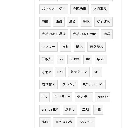
バックオーダー
全国納車
交通事故
事故
凍結
滑る
朝晩
安全運転
余裕のある運転
余裕のある時間
搬送
レッカー
売却
購入
乗り換え
下取り
jzx
jzx100
110
1jzgte
2jzgte
r154
ミッション
5mt
載せ替え
グランデ
#グランデIRV
IR-V
ツアラーV
ツアラー
grande
grande IRV
即ドリ
二駆
4枚
高騰
買うなら今
シルバー