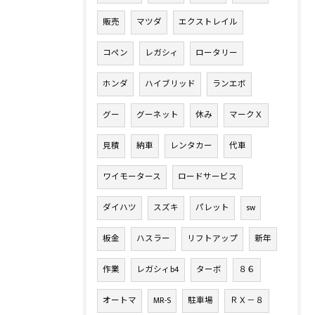
販売
マツダ
エクストレイル
コペン
レガシィ
ロータリー
ホンダ
ハイブリッド
ランエボ
グー
グーネット
休み
マークＸ
見積
納車
レンタカー
代車
ワイモータース
ロードサービス
ダイハツ
スズキ
パレット
sw
板金
ハスラー
リフトアップ
新年
作業
レガシィb4
ターボ
８６
オートマ
MR-S
駐車場
ＲＸ－８