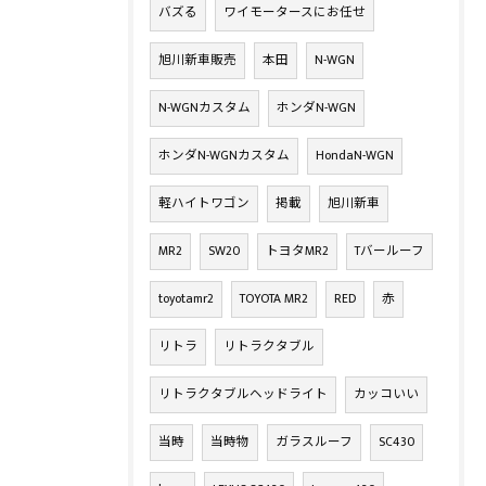
バズる
ワイモータースにお任せ
旭川新車販売
本田
N-WGN
N-WGNカスタム
ホンダN-WGN
ホンダN-WGNカスタム
HondaN-WGN
軽ハイトワゴン
掲載
旭川新車
MR2
SW20
トヨタMR2
Tバールーフ
toyotamr2
TOYOTA MR2
RED
赤
リトラ
リトラクタブル
リトラクタブルヘッドライト
カッコいい
当時
当時物
ガラスルーフ
SC430