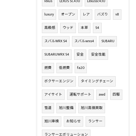
lexus
LEXUS SC430
Lexussc430
luxury
オープン
レア
バズり
v8
高級感
ウッド
本革
S4
スバルWRX S4
スバルwrxs4
SUBARU
SUBARUWRX S4
安全
安全性能
燃費
低燃費
fa20
ボクサーエンジン
タイミングチェーン
アイサイト
運転サポート
awd
四駆
雪道
旭川整備
旭川高価買取
旭川車検
お知らせ
ランサー
ランサーエボリューション