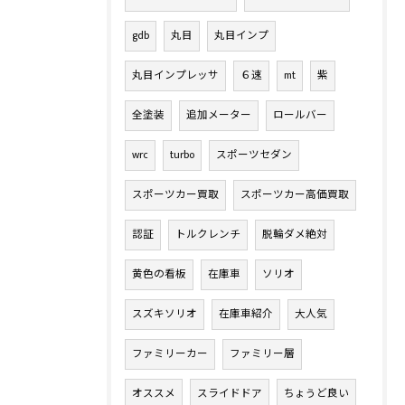
gdb
丸目
丸目インプ
丸目インプレッサ
６速
mt
紫
全塗装
追加メーター
ロールバー
wrc
turbo
スポーツセダン
スポーツカー買取
スポーツカー高価買取
認証
トルクレンチ
脱輪ダメ絶対
黄色の看板
在庫車
ソリオ
スズキソリオ
在庫車紹介
大人気
ファミリーカー
ファミリー層
オススメ
スライドドア
ちょうど良い