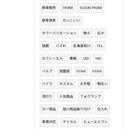
新車販売
FRONX
SUZUKI FRONX
新車発表
かっこいい
カラーバリエーション
映え
広々
話題
バズれ
北海道旭川
FCL.
エフシーエル
業販
LED
HID
バルブ
加盟店
fcl.led
fcl.hid
バイク
カスタム
お手軽
明るい
流行り
人気商品
フォグランプ
カー用品
旭川用品取り付け
仕入れ
車検対応
ケミカル
ヒューエルワン