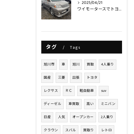
2025/04/21
ワイモータースでトヨタヴォクシー買取させて頂きました‼️
タグ
Tags
旭川市
車
旭川
買取
4人乗り
国産
三菱
出張
トヨタ
レクサス
ＲＣ
軽自動車
suv
ディーゼル
車買取
高い
ミニバン
日産
人気
オープンカー
2人乗り
クラウン
スバル
買取り
レトロ