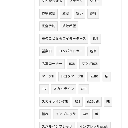
サビから守る
ブラック
クリア
赤字覚悟
激安
安い
お得
完全予約
拡散希望
車のことならワイモータース
11月
営業日
コンパクトカー
名車
名車コーナー
RX8
マツダRX8
マークII
トヨタマークII
jzx110
1jz
IRV
スカイライン
GTR
スカイラインGTR
R32
rb26dett
FR
憧れ
インプレッサ
wrx
sti
スバルインプレッサ
インプレッサwrxsti