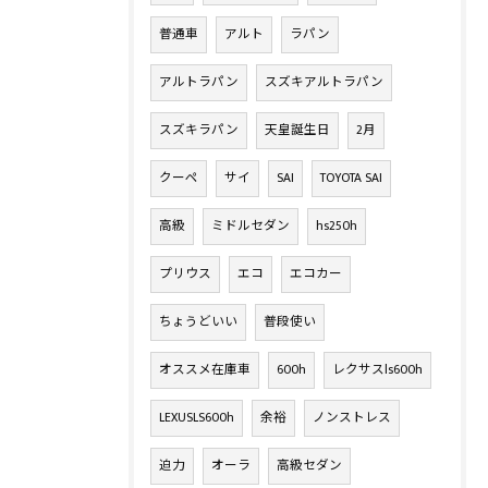
普通車
アルト
ラパン
アルトラパン
スズキアルトラパン
スズキラパン
天皇誕生日
2月
クーペ
サイ
SAI
TOYOTA SAI
高級
ミドルセダン
hs250h
プリウス
エコ
エコカー
ちょうどいい
普段使い
オススメ在庫車
600h
レクサスls600h
LEXUSLS600h
余裕
ノンストレス
迫力
オーラ
高級セダン