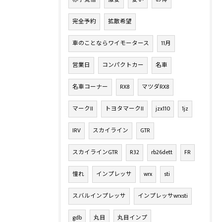
完全予約
拡散希望
車のことならワイモータース
11月
営業日
コンパクトカー
名車
名車コーナー
RX8
マツダRX8
マークII
トヨタマークII
jzx110
1jz
IRV
スカイライン
GTR
スカイラインGTR
R32
rb26dett
FR
憧れ
インプレッサ
wrx
sti
スバルインプレッサ
インプレッサwrxsti
gdb
丸目
丸目インプ