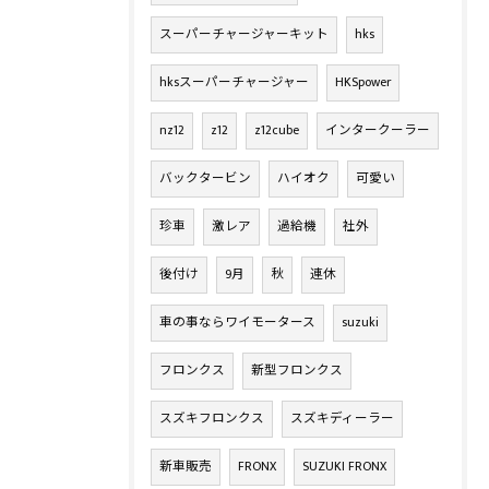
スーパーチャージャーキット
hks
hksスーパーチャージャー
HKSpower
nz12
z12
z12cube
インタークーラー
バックタービン
ハイオク
可愛い
珍車
激レア
過給機
社外
後付け
9月
秋
連休
車の事ならワイモータース
suzuki
フロンクス
新型フロンクス
スズキフロンクス
スズキディーラー
新車販売
FRONX
SUZUKI FRONX