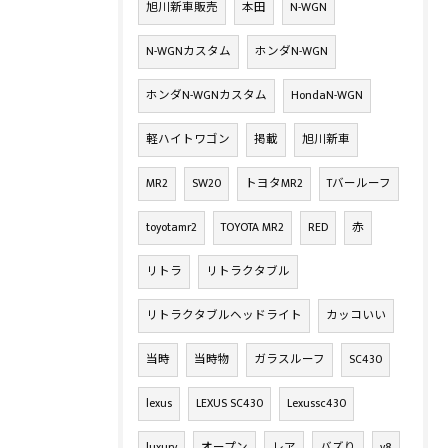
旭川新車販売
本田
N-WGN
N-WGNカスタム
ホンダN-WGN
ホンダN-WGNカスタム
HondaN-WGN
軽ハイトワゴン
掲載
旭川新車
MR2
SW20
トヨタMR2
Tバールーフ
toyotamr2
TOYOTA MR2
RED
赤
リトラ
リトラクタブル
リトラクタブルヘッドライト
カッコいい
当時
当時物
ガラスルーフ
SC430
lexus
LEXUS SC430
Lexussc430
luxury
オープン
レア
バズり
v8