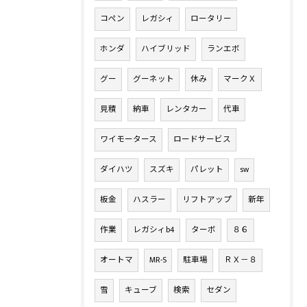
コペン
レガシィ
ロータリー
ホンダ
ハイブリッド
ランエボ
グー
グーネット
休み
マークＸ
見積
納車
レンタカー
代車
ワイモータース
ロードサービス
ダイハツ
スズキ
パレット
sw
板金
ハスラー
リフトアップ
新年
作業
レガシィb4
ターボ
８６
オートマ
MR-S
駐車場
ＲＸ－８
雪
キューブ
検索
セダン