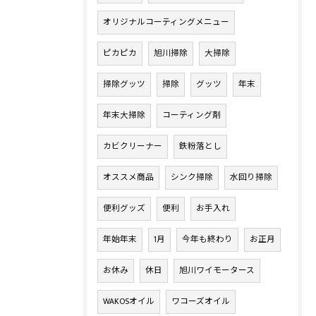
オリジナルコーティングメニュー
ピカピカ
旭川掃除
大掃除
掃除グッツ
掃除
グッツ
年末
年末大掃除
コーティング剤
カビクリーナー
鉄粉落とし
オススメ商品
シンク掃除
水回り掃除
便利グッズ
便利
お手入れ
年始年末
1月
今年も終わり
お正月
お休み
休日
旭川ワイモータース
WAKOSオイル
ワコーズオイル