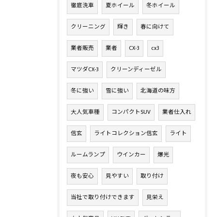
徹底洗車
夏ホイール
冬ホイール
クリーニング
輝き
春に向けて
業者販売
業者
CX-3
cx3
マツダCX-3
クリーンディーゼル
冬に強い
雪に強い
北海道の味方
大人気車種
コンパクトSUV
業者仕入れ
信玄
ライトコレクション信玄
ライト
ルームランプ
ウインカー
爆光
夜も安心
見やすい
取り付け
当社で取り付けできます
見栄え