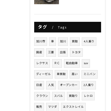
タグ
Tags
旭川市
車
旭川
買取
4人乗り
国産
三菱
出張
トヨタ
レクサス
ＲＣ
軽自動車
suv
ディーゼル
車買取
高い
ミニバン
日産
人気
オープンカー
2人乗り
クラウン
スバル
買取り
レトロ
販売
マツダ
エクストレイル