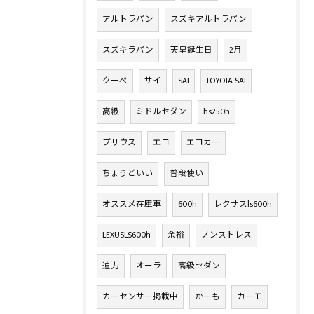
アルトラパン
スズキアルトラパン
スズキラパン
天皇誕生日
2月
クーペ
サイ
SAI
TOYOTA SAI
高級
ミドルセダン
hs250h
プリウス
エコ
エコカー
ちょうどいい
普段使い
オススメ在庫車
600h
レクサスls600h
LEXUSLS600h
余裕
ノンストレス
迫力
オーラ
高級セダン
カーセンサー掲載中
かーも
カーモ