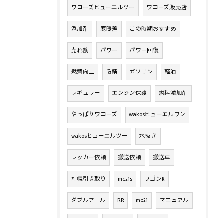
ワコーズヒューエルツー
ワコーズ販売店
添加剤
寒暖差
この時期おすすめ
売れ筋
パワー
パワー回復
燃費向上
防錆
ガソリン
軽油
レギュラー
エンジン保護
燃料添加剤
やっぱりワコーズ
wakosヒューエルワン
wakosヒューエルツー
水抜き
レッカー依頼
搬送依頼
搬送車
札幌引き取り
mc21s
ワゴンR
ダブルアール
RR
mc21
マニュアル