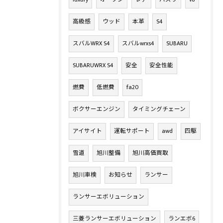
高級感
ウッド
本革
S4
スバルWRX S4
スバルwrxs4
SUBARU
SUBARUWRX S4
安全
安全性能
燃費
低燃費
fa20
ボクサーエンジン
タイミングチェーン
アイサイト
運転サポート
awd
四駆
雪道
旭川整備
旭川高価買取
旭川車検
お知らせ
ランサー
ランサーエボリューション
三菱ランサーエボリューション
ランエボ6