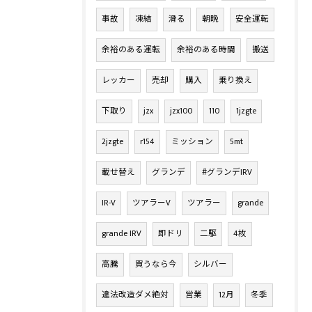
事故
凍結
滑る
朝晩
安全運転
余裕のある運転
余裕のある時間
搬送
レッカー
売却
購入
乗り換え
下取り
jzx
jzx100
110
1jzgte
2jzgte
r154
ミッション
5mt
載せ替え
グランデ
#グランデIRV
IR-V
ツアラーV
ツアラー
grande
grande IRV
即ドリ
二駆
4枚
高騰
買うなら今
シルバー
違法改造ダメ絶対
営業
12月
冬季