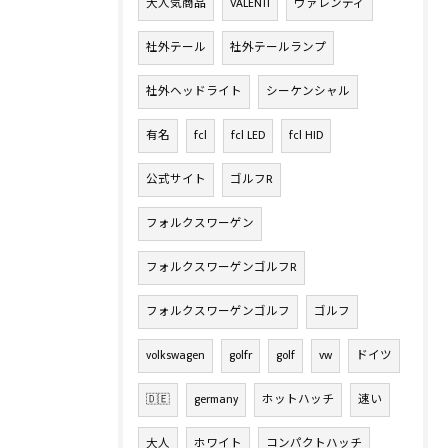
大人気商品
VALENTI
ヴァレンティ
社外テール
社外テールランプ
社外ヘッドライト
シーケンシャル
有名
fcl
fcl LED
fcl HID
公式サイト
ゴルフR
フォルクスワーゲン
フォルクスワーゲンゴルフR
フォルクスワーゲンゴルフ
ゴルフ
volkswagen
golfr
golf
vw
ドイツ
🇩🇪
germany
ホットハッチ
速い
大人
ホワイト
コンパクトハッチ