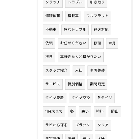
クラッチ
トラブル
引き取り
修理依頼
積載車
フルフラット
不動車
急なトラブル
迅速対応
依頼
お任せください
修理
10月
祝日
車好きな人と繋がりたい
スタッフ紹介
入社
車両美装
サービス
特別価格
期間限定
タイヤ脱着
タイヤ交換
冬タイヤ
11月末まで
冬
寒い
塗料
防止
サビから守る
ブラック
クリア
赤字覚悟
激安
安い
お得