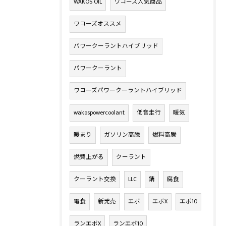
WAKOS OIL
ワコーズ人気商品
ワコーズオススメ
パワークーラントハイブリッド
パワークーラント
ワコーズパワークーラントハイブリッド
wakospowercoolant
低音走行
暖気
暖まり
ガソリン高騰
燃料高騰
燃費上がる
クーラント
クーラント交換
LLC
錆
腐食
電食
新発売
エボ
エボX
エボ10
ランエボX
ランエボ10