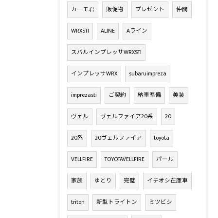
カーモ君
販促物
プレゼント
仲間
WRXSTI
ALINE
Aライン
スバルインプレッサWRXSTI
インプレッサWRX
subaruimpreza
imprezasti
ご契約
納車準備
美装
ヴェル
ヴェルファイア20系
20
20系
20ヴェルファイア
toyota
VELLFIRE
TOYOTAVELLFIRE
パール
家族
ゆとり
完璧
イチオシ在庫車
triton
新型トライトン
ミツビシ