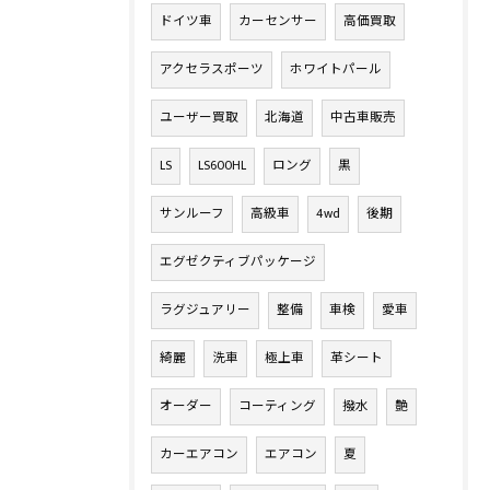
ドイツ車
カーセンサー
高価買取
アクセラスポーツ
ホワイトパール
ユーザー買取
北海道
中古車販売
LS
LS600HL
ロング
黒
サンルーフ
高級車
4wd
後期
エグゼクティブパッケージ
ラグジュアリー
整備
車検
愛車
綺麗
洗車
極上車
革シート
オーダー
コーティング
撥水
艶
カーエアコン
エアコン
夏