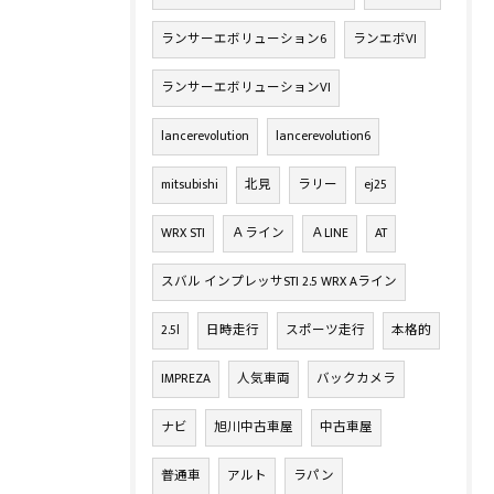
ランサーエボリューション6
ランエボVI
ランサーエボリューションVI
lancerevolution
lancerevolution6
mitsubishi
北見
ラリー
ej25
WRX STI
Ａライン
ＡLINE
AT
スバル インプレッサSTI 2.5 WRX Aライン
2.5l
日時走行
スポーツ走行
本格的
IMPREZA
人気車両
バックカメラ
ナビ
旭川中古車屋
中古車屋
普通車
アルト
ラパン