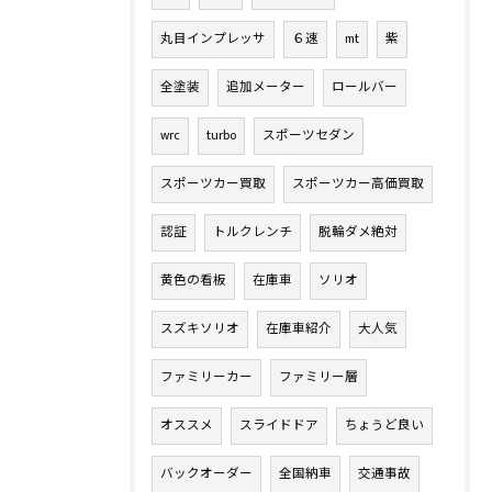
丸目インプレッサ
６速
mt
紫
全塗装
追加メーター
ロールバー
wrc
turbo
スポーツセダン
スポーツカー買取
スポーツカー高価買取
認証
トルクレンチ
脱輪ダメ絶対
黄色の看板
在庫車
ソリオ
スズキソリオ
在庫車紹介
大人気
ファミリーカー
ファミリー層
オススメ
スライドドア
ちょうど良い
バックオーダー
全国納車
交通事故