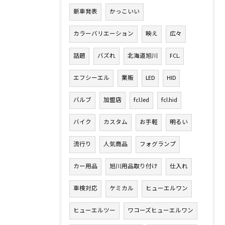
新車発表
かっこいい
カラーバリエーション
映え
広々
話題
バズれ
北海道旭川
FCL.
エフシーエル
業販
LED
HID
バルブ
加盟店
fcl.led
fcl.hid
バイク
カスタム
お手軽
明るい
流行り
人気商品
フォグランプ
カー用品
旭川用品取り付け
仕入れ
車検対応
ケミカル
ヒューエルワン
ヒューエルツー
ワコーズヒューエルワン